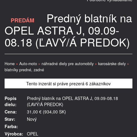
Predný blatník na
PREDÁM
OPEL ASTRA J, 09.09-
08.18 (ĽAVÝ/Á PREDOK)
Home
»
Auto-moto
»
náhradné diely pre automobily
»
karosárske diely
»
blatníky predné, zadné
Tento inzerát si práve prezerá 6 zákaznikov
Popis
Predný blatník na OPEL ASTRA J, 09.09-08.18
dielu:
(ĽAVÝ/Á PREDOK)
Cena:
31,00 € (934,00 SK)
Stav:
Nový
Farba:
Výrobca:
OPEL