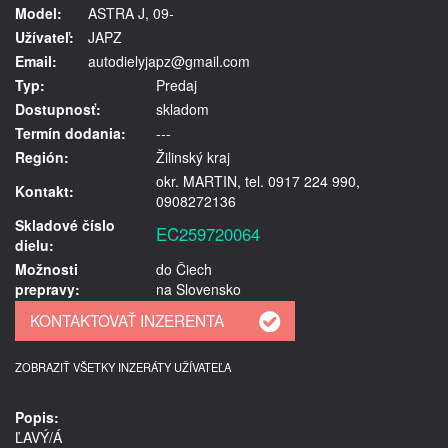
Model:
ASTRA J, 09-
Užívateľ:
JAPZ
Email:
autodielyjapz@gmail.com
Typ:
Predaj
Dostupnosť:
skladom
Termín dodania:
---
Región:
Žilinský kraj
okr. MARTIN, tel. 0917 224 990,
Kontakt:
0908272136
Skladové číslo
EC259720064
dielu:
Možnosti
do Čiech
prepravy:
na Slovensko
ZOBRAZIŤ VŠETKY INZERÁTY UŽÍVATEĽA
Popis:
ĽAVÝ/Á