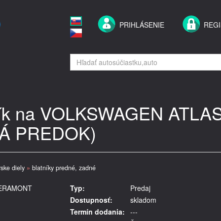
PRIHLÁSENIE
REGI
tník na VOLKSWAGEN ATLA
Ý/Á PREDOK)
ske diely
»
blatníky predné, zadné
/TERAMONT
Typ:
Predaj
Dostupnosť:
skladom
Termín dodania:
---