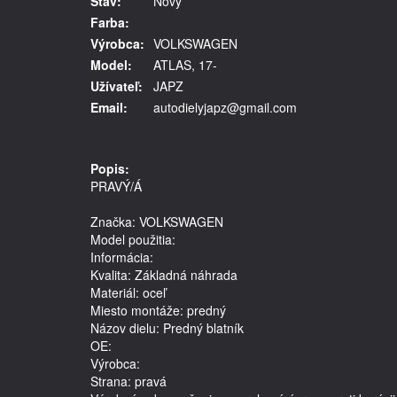
Stav:
Nový
Farba:
Výrobca:
VOLKSWAGEN
Model:
ATLAS, 17-
Užívateľ:
JAPZ
Email:
autodielyjapz@gmail.com
Popis:
PRAVÝ/Á
Značka: VOLKSWAGEN
Model použitia: 
Informácia: 
Kvalita: Základná náhrada
Materiál: oceľ
Miesto montáže: predný
Názov dielu: Predný blatník
OE: 
Výrobca: 
Strana: pravá