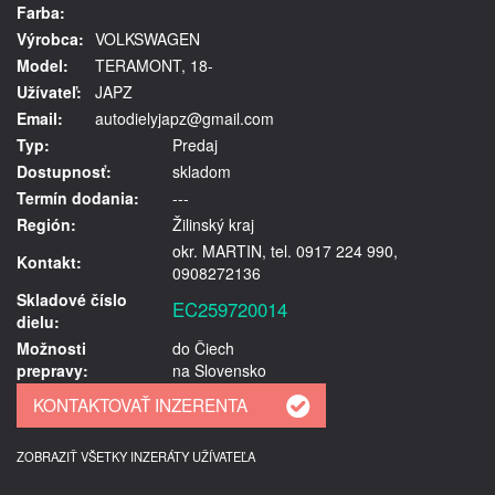
Farba:
Výrobca:
VOLKSWAGEN
Model:
TERAMONT, 18-
Užívateľ:
JAPZ
Email:
autodielyjapz@gmail.com
Typ:
Predaj
Dostupnosť:
skladom
Termín dodania:
---
Región:
Žilinský kraj
okr. MARTIN, tel. 0917 224 990,
Kontakt:
0908272136
Skladové číslo
EC259720014
dielu:
Možnosti
do Čiech
prepravy:
na Slovensko
ZOBRAZIŤ VŠETKY INZERÁTY UŽÍVATEĽA