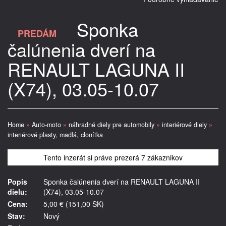
Sponka
PREDÁM
čalúnenia dverí na
RENAULT LAGUNA II
(X74), 03.05-10.07
Home
»
Auto-moto
»
náhradné diely pre automobily
»
interiérové diely
»
interiérové plasty, madlá, clonítka
Tento inzerát si práve prezerá 7 zákaznikov
Popis
Sponka čalúnenia dverí na RENAULT LAGUNA II
dielu:
(X74), 03.05-10.07
Cena:
5,00 € (151,00 SK)
Stav:
Nový