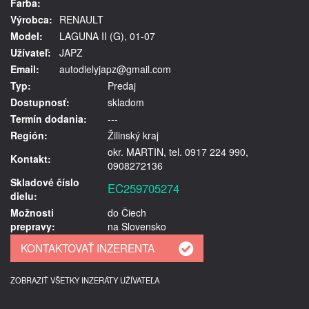
Farba:
Výrobca:
RENAULT
Model:
LAGUNA II (G), 01-07
Užívateľ:
JAPZ
Email:
autodielyjapz@gmail.com
Typ:
Predaj
Dostupnosť:
skladom
Termín dodania:
---
Región:
Žilinský kraj
okr. MARTIN, tel. 0917 224 990,
Kontakt:
0908272136
Skladové číslo
EC259705274
dielu:
Možnosti
do Čiech
prepravy:
na Slovensko
ZOBRAZIŤ VŠETKY INZERÁTY UŽÍVATEĽA