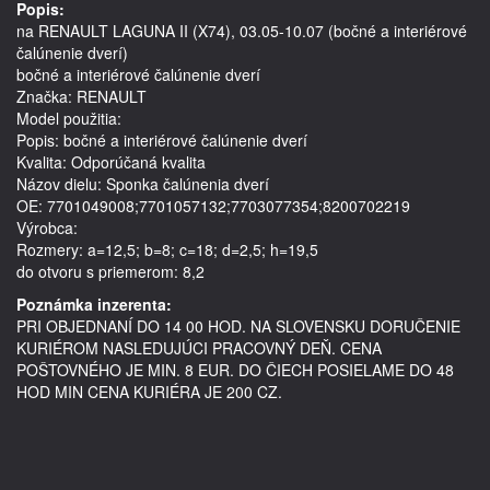
Popis:
na RENAULT LAGUNA II (X74), 03.05-10.07 (bočné a interiérové 
čalúnenie dverí)
bočné a interiérové čalúnenie dverí
Značka: RENAULT
Model použitia: 
Popis: bočné a interiérové čalúnenie dverí
Kvalita: Odporúčaná kvalita
Názov dielu: Sponka čalúnenia dverí
OE: 7701049008;7701057132;7703077354;8200702219
Výrobca: 
Rozmery: a=12,5; b=8; c=18; d=2,5; h=19,5
do otvoru s priemerom: 8,2
Poznámka inzerenta:
PRI OBJEDNANÍ DO 14 00 HOD. NA SLOVENSKU DORUČENIE
KURIÉROM NASLEDUJÚCI PRACOVNÝ DEŇ. CENA
POŠTOVNÉHO JE MIN. 8 EUR. DO ČIECH POSIELAME DO 48
HOD MIN CENA KURIÉRA JE 200 CZ.