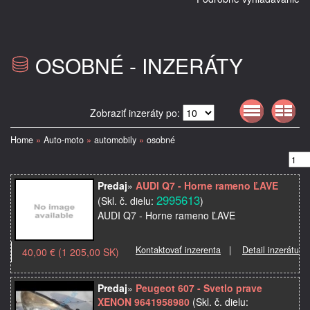
OSOBNÉ - INZERÁTY
Zobraziť inzeráty po:
Home
»
Auto-moto
»
automobily
»
osobné
Predaj
»
AUDI Q7 - Horne rameno ĽAVE
2995613
(Skl. č. dielu:
)
AUDI Q7 - Horne rameno ĽAVE
Kontaktovať inzerenta
|
Detail inzerátu
40,00 € (1 205,00 SK)
Predaj
»
Peugeot 607 - Svetlo prave
XENON 9641958980
(Skl. č. dielu: