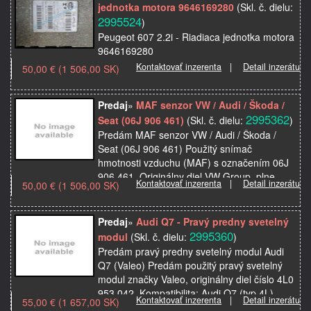
jednotka motora 9646169280
(Skl. č. dielu:
2995524
)
Peugeot 607 2.2i - Riadiaca jednotka motora
9646169280
Kontaktovať inzerenta
|
Detail inzerátu
50,00 € (1 506,00 SK)
Predaj
»
MAF senzor VW / Audi / Škoda /
2995362
Seat (06J 906 461)
(Skl. č. dielu:
)
Predám MAF senzor VW / Audi / Škoda /
Seat (06J 906 461) Použitý snímač
hmotnosti vzduchu (MAF) s označením 06J
906 461. Originálny diel VW Group, plne
Kontaktovať inzerenta
|
Detail inzerátu
50,00 € (1 506,00 SK)
funkčný. Kompatibili…
Predaj
»
Audi Q7 - Pravý predny svetelný
2995360
modul
(Skl. č. dielu:
)
Predám pravý predny svetelný modul Audi
Q7 (Valeo) Predám použitý pravý svetelný
modul značky Valeo, originálny diel číslo 4L0
953 042. Kompatibilita: Audi Q7 (typ 4L),
Kontaktovať inzerenta
|
Detail inzerátu
55,00 € (1 657,00 SK)
rok…