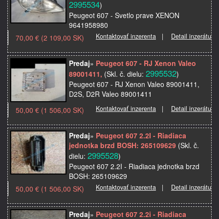
2995534
)
Peugeot 607 - Svetlo prave XENON
9641958980
Kontaktovať inzerenta
|
Detail inzerátu
70,00 € (2 109,00 SK)
Predaj
»
Peugeot 607 - RJ Xenon Valeo
2995532
89001411,
(Skl. č. dielu:
)
Peugeot 607 - RJ Xenon Valeo 89001411,
D2S, D2R Valeo 89001411
Kontaktovať inzerenta
|
Detail inzerátu
50,00 € (1 506,00 SK)
Predaj
»
Peugeot 607 2.2I - Riadiaca
jednotka brzd BOSH: 265109629
(Skl. č.
2995528
dielu:
)
Peugeot 607 2.2I - Riadiaca jednotka brzd
BOSH: 265109629
Kontaktovať inzerenta
|
Detail inzerátu
50,00 € (1 506,00 SK)
Predaj
»
Peugeot 607 2.2i - Riadiaca