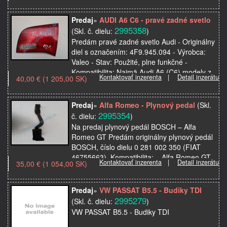
Predaj
»
AUDI A6 C6 - pravé zadné svetlo
2995358
(Skl. č. dielu:
)
Predám pravé zadné svetlo Audi - Originálny
diel s označením: 4F9.945.094 - Výrobca:
Valeo - Stav: Použité, plne funkčné -
Kompatibilita: Najmä Audi A6 (C6) modely z
Kontaktovať inzerenta
|
Detail inzerátu
40,00 € (1 205,00 SK)
r…
Predaj
»
Alfa Romeo - Plynový pedal
(Skl.
2995354
č. dielu:
)
Na predaj plynový pedál BOSCH – Alfa
Romeo GT Predám originálny plynový pedál
BOSCH, číslo dielu 0 281 002 350 (FIAT
46755663). Kompatibilita: – Alfa Romeo GT
Kontaktovať inzerenta
|
Detail inzerátu
35,00 € (1 054,00 SK)
– Alfa…
Predaj
»
VW PASSAT B5.5 - Budiky TDI
2995279
(Skl. č. dielu:
)
VW PASSAT B5.5 - Budiky TDI