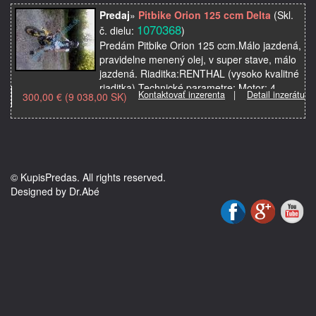
Predaj
»
Pitbike Orion 125 ccm Delta
(Skl.
1070368
č. dielu:
)
Predám Pitbike Orion 125 ccm.Málo jazdená,
pravidelne menený olej, v super stave, málo
jazdená. Riaditka:RENTHAL (vysoko kvalitné
riaditka) Technické parametre: Motor: 4-
Kontaktovať inzerenta
|
Detail inzerátu
300,00 € (9 038,00 SK)
taktný…
© KupisPredas. All rights reserved.
Designed by Dr.Abé