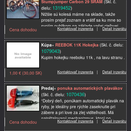
Stumpjumper Carbon 29 SRAM
(Skl. č.
1319452
dielu:
)
Nižšie sú kolesá máme na sklade, takže
prosím prejsť zoznam a vrátiť sa ku mne so
svojím publikom na základe vašej cieľovej
Kontaktovať inzerenta
|
Detail inzerátu
Cena dohodou
ceny. Poznámka: naše ceny sú v amerických
dolároch. …
Kúpa
»
REEBOK 11K Hokejka
(Skl. č. dielu:
1079043
)
Kupim hokejku reeboku 11k , na lavu stranu .
Kontaktovať inzerenta
|
Detail inzerátu
1,00 € (30,00 SK)
Predaj
»
ponuka automatických plavákov
1070436
(Skl. č. dielu:
)
“Dobrý deň, ponúkam automatický plavák na
ryby, je ideálny pre rýchle zaseknutie pri
zábere a pri love za zlej viditeľnosti. Má
nainštalovaný mechanizmus, ktorý po
Kontaktovať inzerenta
|
Detail inzerátu
Cena dohodou
zabraní ryby rý…