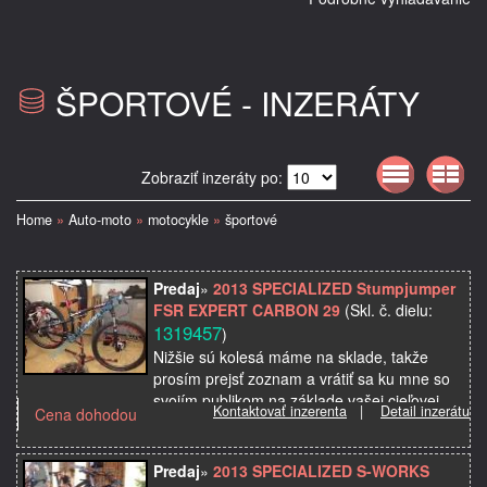
ŠPORTOVÉ - INZERÁTY
Zobraziť inzeráty po:
Home
»
Auto-moto
»
motocykle
»
športové
Predaj
»
2013 SPECIALIZED Stumpjumper
FSR EXPERT CARBON 29
(Skl. č. dielu:
1319457
)
Nižšie sú kolesá máme na sklade, takže
prosím prejsť zoznam a vrátiť sa ku mne so
svojím publikom na základe vašej cieľovej
Kontaktovať inzerenta
|
Detail inzerátu
Cena dohodou
ceny. Poznámka: naše ceny sú v amerických
dolároch. …
Predaj
»
2013 SPECIALIZED S-WORKS