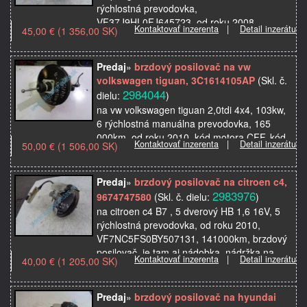
rýchlostná prevodovka,
VF37J9HL0FJ645723, od roku 2008,
Kontaktovať inzerenta
|
Detail inzerátu
45,00 € (1 356,00 SK)
brzdový posilovač, je tam aj nádobka,
nádržka na brzdovú kvapalinu, brzdový
valček, …
Predaj
»
brzdový posilovač na vw
volkswagen tiguan, 3C1614105AP
(Skl. č.
2984044
dielu:
)
na vw volkswagen tiguan 2,0tdi 4x4, 103kw,
6 rýchlostná manuálna prevodovka, 165
000km, od roku 2010, kód motora CFF, kód
Kontaktovať inzerenta
|
Detail inzerátu
50,00 € (1 506,00 SK)
prevodovky je NGH,
WVGZZZ5NZCW074986 , brzdový posilovač,
…
Predaj
»
brzdový posilovač na citroen c4,
2983976
9674747580
(Skl. č. dielu:
)
na citroen c4 B7 , 5 dverový HB 1,6 16V, 5
rýchlostná prevodovka, od roku 2010,
VF7NC5FS0BY507131, 141000km, brzdový
posilovač, je tam aj nádobka, nádržka na
Kontaktovať inzerenta
|
Detail inzerátu
40,00 € (1 205,00 SK)
brzdovú kvapalinu, br…
Predaj
»
brzdový posilovač na hyundai