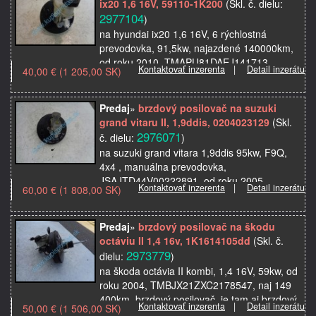
ix20 1,6 16V, 59110-1K200
(Skl. č. dielu:
2977104
)
na hyundai ix20 1,6 16V, 6 rýchlostná
prevodovka, 91,5kw, najazdené 140000km,
od roku 2010, TMAPU81DAEJ141713,
Kontaktovať inzerenta
|
Detail inzerátu
40,00 € (1 205,00 SK)
brzdový posilovač, je tam aj nádobka,
nádržka na brzdovú kvapalinu, …
Predaj
»
brzdový posilovač na suzuki
grand vitaru II, 1,9ddis, 0204023129
(Skl.
2976071
č. dielu:
)
na suzuki grand vitara 1,9ddis 95kw, F9Q,
4x4 , manuálna prevodovka,
JSAJTD44V00222891, od roku 2005,
Kontaktovať inzerenta
|
Detail inzerátu
60,00 € (1 808,00 SK)
brzdový posilovač, je tam aj nádobka ,
nádržka na brzdovú kvapalinu, 7213-65J…
Predaj
»
brzdový posilovač na škodu
octáviu II 1,4 16v, 1K1614105dd
(Skl. č.
2973779
dielu:
)
na škoda octávia II kombi, 1,4 16V, 59kw, od
roku 2004, TMBJX21ZXC2178547, naj 149
400km, brzdový posilovač, je tam aj brzdový
Kontaktovať inzerenta
|
Detail inzerátu
50,00 € (1 506,00 SK)
valček, nádobka, nádržka na brzdovú