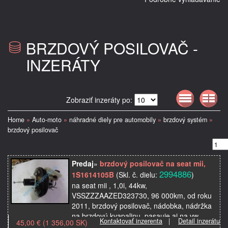
BRZDOVÝ POSILOVAČ -
INZERÁTY
Zobraziť inzeráty po:
Home
»
Auto-moto
»
náhradné diely pre automobily
»
brzdový systém
»
brzdový posilovač
Predaj
»
brzdový posilovač na seat mii,
2994886
1S1614105B
(Skl. č. dielu:
)
na seat mii , 1,0i, 44kw,
VSSZZZAAZED323730, 96 000km, od roku
2011, brzdový posilovač, nádobka, nádržka
na brzdovú kvapalinu, pasauje aj na vw
Kontaktovať inzerenta
|
Detail inzerátu
45,00 € (1 356,00 SK)
volkswagen up, skoda citigo, použi…