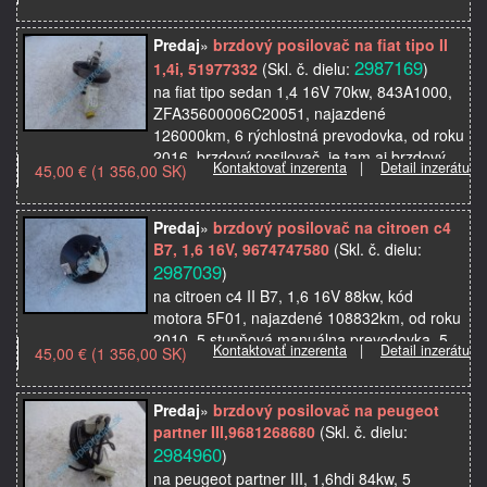
Predaj
»
brzdový posilovač na fiat tipo II
2987169
1,4i, 51977332
(Skl. č. dielu:
)
na fiat tipo sedan 1,4 16V 70kw, 843A1000,
ZFA35600006C20051, najazdené
126000km, 6 rýchlostná prevodovka, od roku
2016, brzdový posilovač, je tam aj brzdový
Kontaktovať inzerenta
|
Detail inzerátu
45,00 € (1 356,00 SK)
valček, nádobka, nádr…
Predaj
»
brzdový posilovač na citroen c4
B7, 1,6 16V, 9674747580
(Skl. č. dielu:
2987039
)
na citroen c4 II B7, 1,6 16V 88kw, kód
motora 5F01, najazdené 108832km, od roku
2010, 5 stupňová manuálna prevodovka, 5
Kontaktovať inzerenta
|
Detail inzerátu
45,00 € (1 356,00 SK)
dverový, VF7NC5FS0BY598523, hlavný
brzdový posilovač, p…
Predaj
»
brzdový posilovač na peugeot
partner III,9681268680
(Skl. č. dielu:
2984960
)
na peugeot partner III, 1,6hdi 84kw, 5