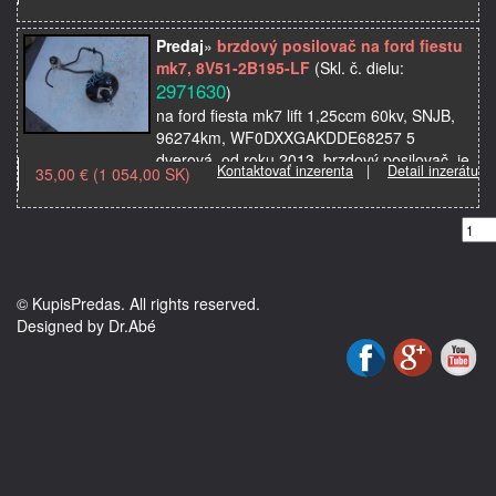
kvapalinu, použi…
Predaj
»
brzdový posilovač na ford fiestu
mk7, 8V51-2B195-LF
(Skl. č. dielu:
2971630
)
na ford fiesta mk7 lift 1,25ccm 60kv, SNJB,
96274km, WF0DXXGAKDDE68257 5
dverová, od roku 2013, brzdový posilovač, je
Kontaktovať inzerenta
|
Detail inzerátu
35,00 € (1 054,00 SK)
tam nádobka , nádržka na brzdovú
kvapalinu, brzdový valček, …
© KupisPredas. All rights reserved.
Designed by Dr.Abé