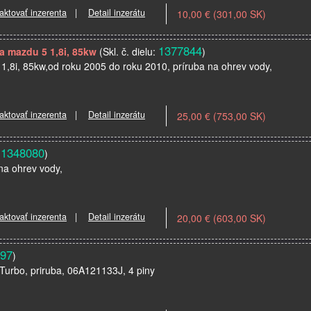
aktovať inzerenta
|
Detail inzerátu
10,00 € (301,00 SK)
1377844
a mazdu 5 1,8i, 85kw
(Skl. č. dielu:
)
 1,8i, 85kw,od roku 2005 do roku 2010, príruba na ohrev vody,
aktovať inzerenta
|
Detail inzerátu
25,00 € (753,00 SK)
1348080
:
)
 na ohrev vody,
aktovať inzerenta
|
Detail inzerátu
20,00 € (603,00 SK)
97
)
 Turbo, priruba, 06A121133J, 4 piny