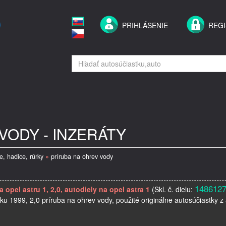
PRIHLÁSENIE
REGI
VODY - INZERÁTY
e, hadice, rúrky
»
príruba na ohrev vody
148612
 opel astru 1, 2,0, autodiely na opel astra 1
(Skl. č. dielu:
ku 1999, 2,0 príruba na ohrev vody, použité originálne autosúčiastky z