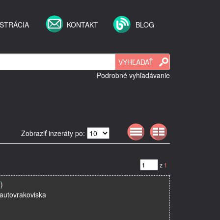
STRÁCIA
KONTAKT
BLOG
Podrobné vyhľadávanie
Zobraziť inzeráty po:
z
1
7
)
 autovrakoviska