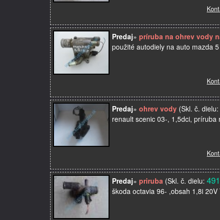
Kont
Predaj
»
príruba na ohrev vody n
použité autodiely na auto mazda 5
Kont
Predaj
»
ohrev vody
(Skl. č. dielu
renault scenic 03-, 1,5dci, príruba
Kont
491
Predaj
»
priruba
(Skl. č. dielu:
škoda octavia 96- ,obsah 1,8i 20V