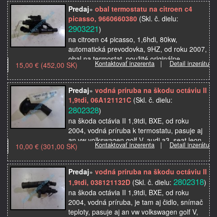
Predaj
»
obal termostatu na citroen c4
picasso, 9660660380
(Skl. č. dielu:
2903221
)
na citroen c4 picasso, 1,6hdi, 80kw,
automatická prevodovka, 9HZ, od roku 2007,
obal na termostat, použité originálne
Kontaktovať inzerenta
|
Detail inzerátu
15,00 € (452,00 SK)
autosúčiastky z autovrakoviska
Predaj
»
vodná príruba na škodu octáviu II
1,9tdi, 06A121121C
(Skl. č. dielu:
2802328
)
na škoda octávia II 1,9tdi, BXE, od roku
2004, vodná príruba k termostatu, pasuje aj
an vw volkswagen golf V, audi a3, seat leon,
Kontaktovať inzerenta
|
Detail inzerátu
10,00 € (301,00 SK)
toledo, použité originálne autosúčiastky z
auto…
Predaj
»
vodná príruba na škodu octáviu II
2802318
1,9tdi, 038121132D
(Skl. č. dielu:
)
na škoda octávia II 1,9tdi, BXE, od roku
2004, vodná príruba, je tam aj čidlo, snímač
teploty, pasuje aj an vw volkswagen golf V,