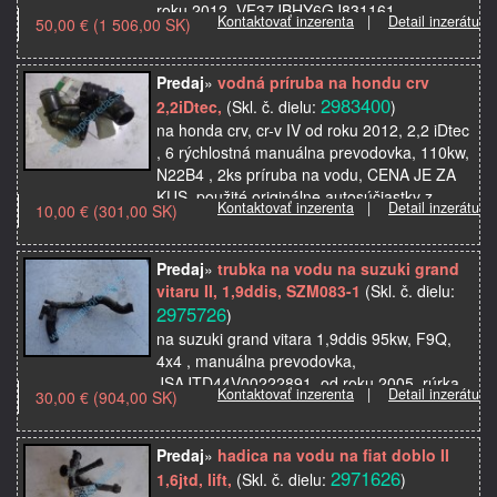
roku 2012, VF37JBHY6GJ831161,
Kontaktovať inzerenta
|
Detail inzerátu
50,00 € (1 506,00 SK)
najazdené 89700km, obal , kryt termostatu,
na termostat, pasuj…
Predaj
»
vodná príruba na hondu crv
2983400
2,2iDtec,
(Skl. č. dielu:
)
na honda crv, cr-v IV od roku 2012, 2,2 iDtec
, 6 rýchlostná manuálna prevodovka, 110kw,
N22B4 , 2ks príruba na vodu, CENA JE ZA
KUS, použité originálne autosúčiastky z
Kontaktovať inzerenta
|
Detail inzerátu
10,00 € (301,00 SK)
auto…
Predaj
»
trubka na vodu na suzuki grand
vitaru II, 1,9ddis, SZM083-1
(Skl. č. dielu:
2975726
)
na suzuki grand vitara 1,9ddis 95kw, F9Q,
4x4 , manuálna prevodovka,
JSAJTD44V00222891, od roku 2005, rúrka,
Kontaktovať inzerenta
|
Detail inzerátu
30,00 € (904,00 SK)
trubka, hadica na chladiacu kvapalinu,
použité originálne autosúčias…
Predaj
»
hadica na vodu na fiat doblo II
2971626
1,6jtd, lift,
(Skl. č. dielu:
)