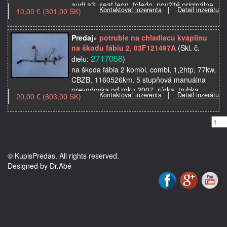
audi a3, seat leon, toledo, použité originálne
Kontaktovať inzerenta
|
Detail inzerátu
10,00 € (301,00 SK)
…
Predaj
»
potrubie na chladiacu kvaplinu
na škodu fábiu 2, 03F121497A
(Skl. č.
2717058
dielu:
)
na škoda fábia 2 kombi, combi, 1,2htp, 77kw,
CBZB, 1160526km, 5 stupňová manuálna
prevodovka od roku 2007, rúrka, trubka,
Kontaktovať inzerenta
|
Detail inzerátu
20,00 € (603,00 SK)
hadica na vodu, použité originálne
autosúčiastky z auto…
© KupisPredas. All rights reserved.
Designed by Dr.Abé