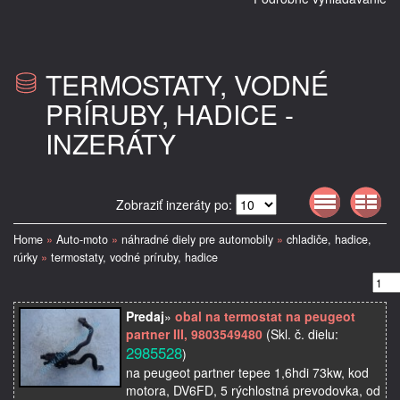
TERMOSTATY, VODNÉ
PRÍRUBY, HADICE -
INZERÁTY
Zobraziť inzeráty po:
Home
»
Auto-moto
»
náhradné diely pre automobily
»
chladiče, hadice,
rúrky
»
termostaty, vodné príruby, hadice
Predaj
»
obal na termostat na peugeot
partner III, 9803549480
(Skl. č. dielu:
2985528
)
na peugeot partner tepee 1,6hdi 73kw, kod
motora, DV6FD, 5 rýchlostná prevodovka, od