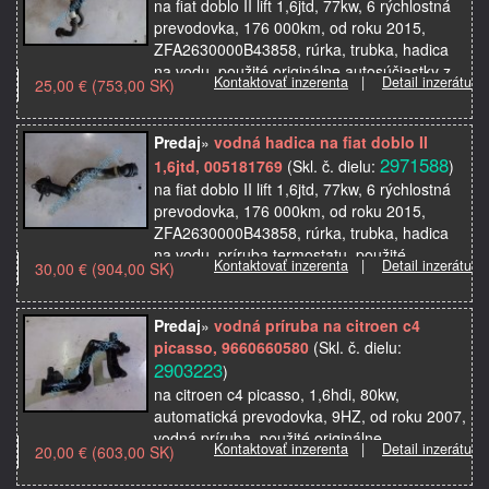
na fiat doblo II lift 1,6jtd, 77kw, 6 rýchlostná
prevodovka, 176 000km, od roku 2015,
ZFA2630000B43858, rúrka, trubka, hadica
na vodu, použité originálne autosúčiastky z
Kontaktovať inzerenta
|
Detail inzerátu
25,00 € (753,00 SK)
autovra…
Predaj
»
vodná hadica na fiat doblo II
2971588
1,6jtd, 005181769
(Skl. č. dielu:
)
na fiat doblo II lift 1,6jtd, 77kw, 6 rýchlostná
prevodovka, 176 000km, od roku 2015,
ZFA2630000B43858, rúrka, trubka, hadica
na vodu, príruba termostatu, použité
Kontaktovať inzerenta
|
Detail inzerátu
30,00 € (904,00 SK)
originálne aut…
Predaj
»
vodná príruba na citroen c4
picasso, 9660660580
(Skl. č. dielu:
2903223
)
na citroen c4 picasso, 1,6hdi, 80kw,
automatická prevodovka, 9HZ, od roku 2007,
vodná príruba, použité originálne
Kontaktovať inzerenta
|
Detail inzerátu
20,00 € (603,00 SK)
autosúčiastky z autovrakoviska