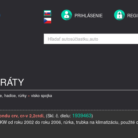
PRIHLÁSENIE
REGI
ERÁTY
e, hadice, rúrky
»
visko spojka
1939463
ondu crv, cr-v 2,2ctdi,
(Skl. č. dielu:
)
 od roku 2002 do roku 2006, rúrka, trubka na klimatizáciu, použité o