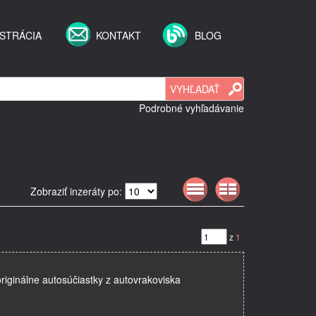
STRÁCIA
KONTAKT
BLOG
Podrobné vyhľadávanie
Zobraziť inzeráty po:
z
1
riginálne autosúčiastky z autovrakoviska