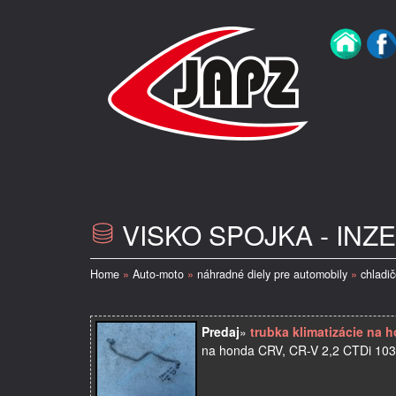
VISKO SPOJKA - INZ
Home
»
Auto-moto
»
náhradné diely pre automobily
»
chladič
Predaj
»
trubka klimatizácie na h
na honda CRV, CR-V 2,2 CTDi 103KW