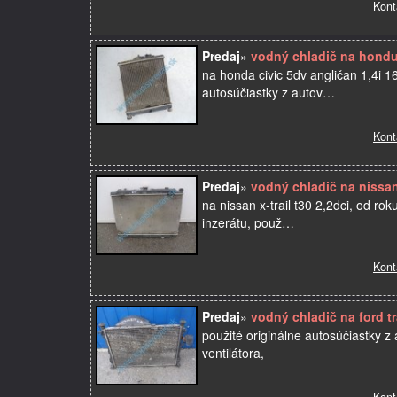
Kont
Predaj
»
vodný chladič na hondu 
na honda civic 5dv angličan 1,4i 1
autosúčiastky z autov…
Kont
Predaj
»
vodný chladič na nissan x
na nissan x-trail t30 2,2dci, od rok
inzerátu, použ…
Kont
Predaj
»
vodný chladič na ford tr
použité originálne autosúčiastky z
ventilátora,