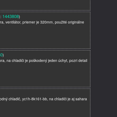
1443808
u:
)
ra, ventilátor, priemer je 320mm, použité originálne
50
)
ora, na chladiči je poškodený jeden úchyt, pozri detail
odný chladič, yc1h-8k161-bb, na chladiči je aj sahara