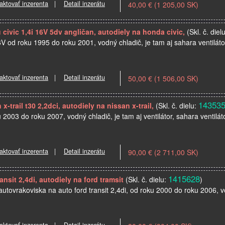
aktovať inzerenta
|
Detail inzerátu
40,00 € (1 205,00 SK)
civic 1,4i 16V 5dv angličan, autodiely na honda civic,
(Skl. č. diel
6V od roku 1995 do roku 2001, vodný chladič, je tam aj sahara ventiláto
aktovať inzerenta
|
Detail inzerátu
50,00 € (1 506,00 SK)
14353
-trail t30 2,2dci, autodiely na nissan x-trail,
(Skl. č. dielu:
u 2003 do roku 2007, vodný chladič, je tam aj ventilátor, sahara ventilát
aktovať inzerenta
|
Detail inzerátu
90,00 € (2 711,00 SK)
1415628
ansit 2,4di, autodiely na ford tramsit
(Skl. č. dielu:
)
 autovrakoviska na auto ford transit 2,4di, od roku 2000 do roku 2006, v