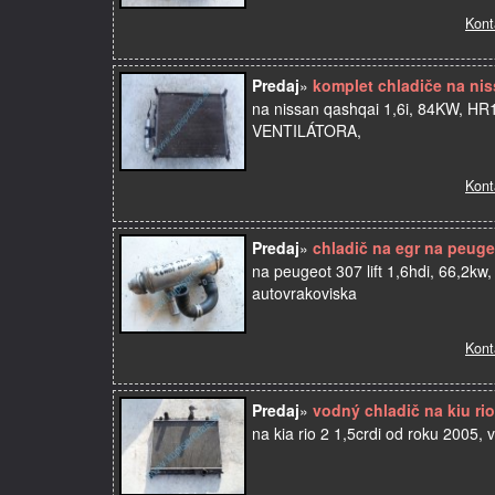
Kont
Predaj
»
komplet chladiče na nis
na nissan qashqai 1,6i, 84KW, HR1
VENTILÁTORA,
Kont
Predaj
»
chladič na egr na peuge
na peugeot 307 lift 1,6hdi, 66,2kw
autovrakoviska
Kont
Predaj
»
vodný chladič na kiu ri
na kia rio 2 1,5crdi od roku 2005, 