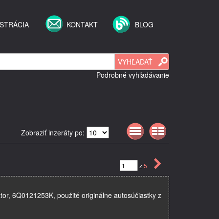
STRÁCIA
KONTAKT
BLOG
Podrobné vyhľadávanie
Zobraziť inzeráty po:
z
5
átor, 6Q0121253K, použité originálne autosúčiastky z