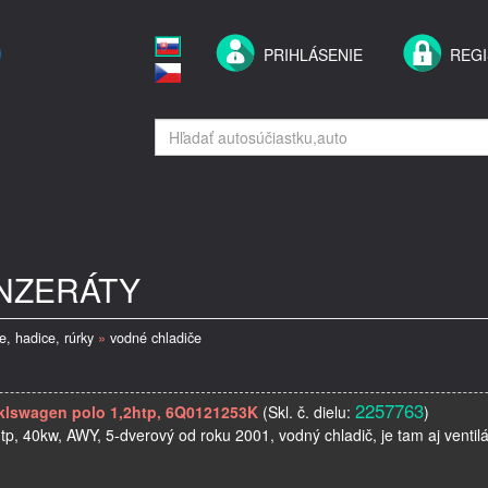
PRIHLÁSENIE
REGI
INZERÁTY
e, hadice, rúrky
»
vodné chladiče
2257763
klswagen polo 1,2htp, 6Q0121253K
(Skl. č. dielu:
)
p, 40kw, AWY, 5-dverový od roku 2001, vodný chladič, je tam aj ventil