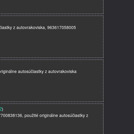
účiastky z autovrakoviska, 963617058005
riginálne autosúčiastky z autovrakoviska
2
)
7700838136, použité originálne autosúčiastky z