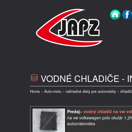
VODNÉ CHLADIČE - 
Home
»
Auto-moto
»
náhradné diely pre automobily
»
chladič
Predaj
»
vodný chladič na vw vo
na vw volkswagen polo okulár 1,2ht
autovrakoviska