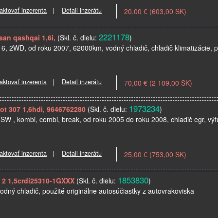
aktovať inzerenta
|
Detail inzerátu
20,00 € (603,00 SK)
2221178
san qashqai 1,6i,
(Skl. č. dielu:
)
6, 2WD, od roku 2007, 62000km, vodný chladič, chladič klimatizácie, p
aktovať inzerenta
|
Detail inzerátu
70,00 € (2 109,00 SK)
1973234
ot 307 1,6hdi, 9646762280
(Skl. č. dielu:
)
, SW , kombi, combi, break, od roku 2005 do roku 2008, chladič egr, výf
aktovať inzerenta
|
Detail inzerátu
25,00 € (753,00 SK)
1853830
o 2 1,5crdi25310-1GXXX
(Skl. č. dielu:
)
vodný chladič, použité originálne autosúčiastky z autovrakoviska