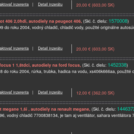
aktovať inzerenta
|
Detail inzerátu
20,00 € (603,00 SK)
1570008
t 406 2,0hdi, autodiely na peugeot 406,
(Skl. č. dielu:
)
9 do roku 2004, vodný chladič, chladič vody, použité originálne autos
aktovať inzerenta
|
Detail inzerátu
20,00 € (603,00 SK)
1452338
ocus 1 1,8tdci, autodiely na ford focus,
(Skl. č. dielu:
)
98 do roku 2004, rúrka, trubka, hadica na vodu, xs406k666aa, použité o
aktovať inzerenta
|
Detail inzerátu
12,00 € (362,00 SK)
144637
t megane 1,6i , autodiely na renault megane,
(Skl. č. dielu:
6, vodný chladič 7700838134, je tam aj ventilátor, sahara ventilátora 