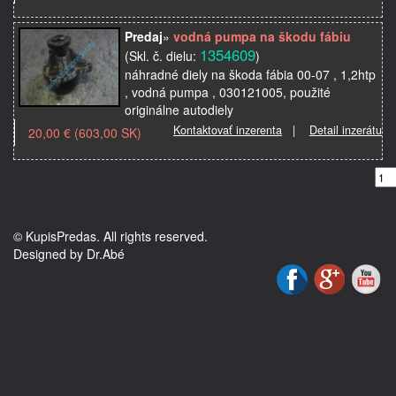
Predaj
»
vodná pumpa na škodu fábiu
1354609
(Skl. č. dielu:
)
náhradné diely na škoda fábia 00-07 , 1,2htp
, vodná pumpa , 030121005, použité
originálne autodiely
Kontaktovať inzerenta
|
Detail inzerátu
20,00 € (603,00 SK)
© KupisPredas. All rights reserved.
Designed by Dr.Abé