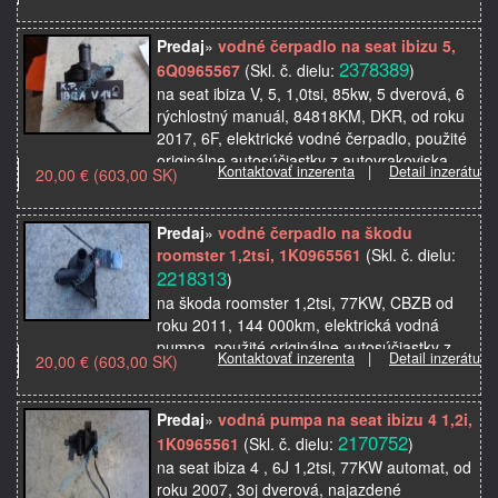
Predaj
»
vodné čerpadlo na seat ibizu 5,
2378389
6Q0965567
(Skl. č. dielu:
)
na seat ibiza V, 5, 1,0tsi, 85kw, 5 dverová, 6
rýchlostný manuál, 84818KM, DKR, od roku
2017, 6F, elektrické vodné čerpadlo, použité
originálne autosúčiastky z autovrakoviska
Kontaktovať inzerenta
|
Detail inzerátu
20,00 € (603,00 SK)
Predaj
»
vodné čerpadlo na škodu
roomster 1,2tsi, 1K0965561
(Skl. č. dielu:
2218313
)
na škoda roomster 1,2tsi, 77KW, CBZB od
roku 2011, 144 000km, elektrická vodná
pumpa, použité originálne autosúčiastky z
Kontaktovať inzerenta
|
Detail inzerátu
20,00 € (603,00 SK)
autovrakoviska
Predaj
»
vodná pumpa na seat ibizu 4 1,2i,
2170752
1K0965561
(Skl. č. dielu:
)
na seat ibiza 4 , 6J 1,2tsi, 77KW automat, od
roku 2007, 3oj dverová, najazdené