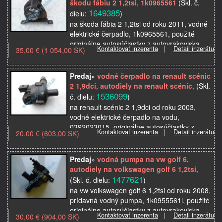
škodu fábiu 2 1,2tsi, 1k0965561
(Skl. č.
1649385
dielu:
)
na škoda fábia 2 1,2tsi od roku 2011, vodné
elektrické čerpadlo, 1k0965561, použité
originálne autosúčiastky z autovrakoviska
Kontaktovať inzerenta
|
Detail inzerátu
35,00 € (1 054,00 SK)
Predaj
»
vodné čerpadlo na renault scénic
2 1,9dci, autodiely na renault scénic,
(Skl.
1536099
č. dielu:
)
na renault scénic 2 1,9dci od roku 2003,
vodné elektrické čerpadlo na vodu,
0392023015, originálne autosúčiastky z
Kontaktovať inzerenta
|
Detail inzerátu
20,00 € (603,00 SK)
autovrakoviska
Predaj
»
vodná pumpa na vw golf 6,
autodiely na volkswagen golf 6 1,2tsi,
1477621
(Skl. č. dielu:
)
na vw volkswagen golf 6 1,2tsi od roku 2008,
prídavná vodný pumpa, 1k0955561l, použité
originálne autosúčiastky z autovrakoviska
Kontaktovať inzerenta
|
Detail inzerátu
30,00 € (904,00 SK)