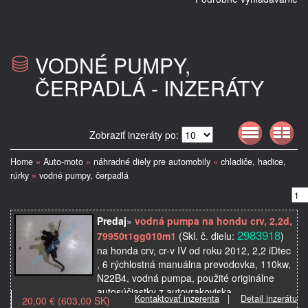
VODNÉ PUMPY,
ČERPADLÁ - INZERÁTY
Zobraziť inzeráty po:
Home
»
Auto-moto
»
náhradné diely pre automobily
»
chladiče, hadice,
rúrky
»
vodné pumpy, čerpadlá
Predaj
»
vodná pumpa na hondu crv, 2,2d,
2983918
79950t1gg010m1
(Skl. č. dielu:
)
na honda crv, cr-v IV od roku 2012, 2,2 iDtec
, 6 rýchlostná manuálna prevodovka, 110kw,
N22B4, vodná pumpa, použité originálne
autosúčiastky z autovrakoviska
Kontaktovať inzerenta
|
Detail inzerátu
20,00 € (603,00 SK)