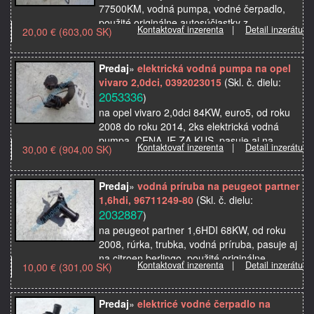
77500KM, vodná pumpa, vodné čerpadlo,
použité originálne autosúčiastky z
Kontaktovať inzerenta
|
Detail inzerátu
20,00 € (603,00 SK)
autovrakoviska
Predaj
»
elektrická vodná pumpa na opel
vivaro 2,0dci, 0392023015
(Skl. č. dielu:
2053336
)
na opel vivaro 2,0dci 84KW, euro5, od roku
2008 do roku 2014, 2ks elektrická vodná
pumpa, CENA JE ZA KUS, pasuje aj na
Kontaktovať inzerenta
|
Detail inzerátu
30,00 € (904,00 SK)
renault trafic, nissan primastar, použité
originálne aut…
Predaj
»
vodná príruba na peugeot partner
1,6hdi, 96711249-80
(Skl. č. dielu:
2032887
)
na peugeot partner 1,6HDI 68KW, od roku
2008, rúrka, trubka, vodná príruba, pasuje aj
na citroen berlingo, použité originálne
Kontaktovať inzerenta
|
Detail inzerátu
10,00 € (301,00 SK)
autosúčiastky z autovrakoviska
Predaj
»
elektricé vodné čerpadlo na