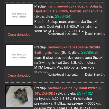
Predaj
»
man. prevodovka Suzuki Splash,
Opel Agila 1.2i 63kW, benzin, repasovaná
2983434
(Skl. č. dielu:
)
Predám 5-stup. man. prevodovku Suzuki
Splash, Opel Agila 1.2i 63kW, benzin, r.v.
2008-2014, kód motora K12B, kód
Kontaktovať inzerenta
|
Detail inzerátu
Cena dohodou
prevodovky K12B, je repasovaná, Vašu starú
prevodovku treba vrátiť…
Predaj
»
prevodovka repasovaná Suzuki
2979962
Swift Ignis 4wd
(Skl. č. dielu:
)
man. 5-stup. prevodovka repasovaná Suzuki
na Swift Ignis 4wd 2wd 1.3i, kód motora
M13A benzín. Viac info po tel. Len volať.
N.Zámky.
Kontaktovať inzerenta
|
Detail inzerátu
Cena dohodou
Predaj
»
prevodovka na hyundai ix20 1,6
2977102
16V, ZG45DJ
(Skl. č. dielu:
)
na hyundai ix20 1,6 16V, 6 rýchlostná
prevodovka, 91,5kw, najazdené 140000km,
od roku 2010, TMAPU81DAEJ141713, 6