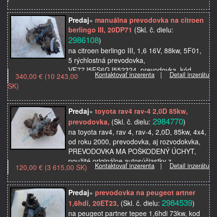
Predaj
»
manuálna prevodovka na citroen
berlingo III, 20DP71
(Skl. č. dielu:
2986108
)
na citroen berlingo III, 1,6 16V, 88kw, 5F01,
5 rýchlostná prevodovka,
VF77J5FS6GJ552324, prevodovka, kód
Kontaktovať inzerenta
|
Detail inzerátu
340,00 € (10 243,00
prevopdovky je 20DP71, pasuje aj na
SK)
peugeot partner, použité originálne…
Predaj
»
toyota rav4 rav-4 2,0D 85kw,
2984770
prevodovka,
(Skl. č. dielu:
)
na toyota rav4, rav 4, rav-4, 2,0D, 85kw, 4x4,
od roku 2000, prevodovka, aj rozvodokvka,
PREVODOVKA MA POŠKODENÝ ÚCHYT,
použité originálne autosúčiastky z
Kontaktovať inzerenta
|
Detail inzerátu
120,00 € (3 615,00 SK)
autovrakoviska
Predaj
»
prevodovka na peugeot artner
2984539
1,6hdi, 20ET23,
(Skl. č. dielu:
)
na peugeot partner tepee 1,6hdi 73kw, kod