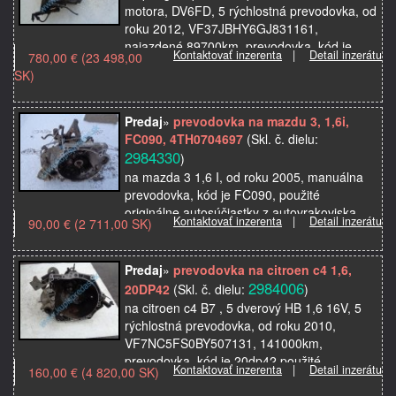
motora, DV6FD, 5 rýchlostná prevodovka, od
roku 2012, VF37JBHY6GJ831161,
najazdené 89700km, prevodovka, kód je
Kontaktovať inzerenta
|
Detail inzerátu
780,00 € (23 498,00
20ET23 pasuje aj na citro…
SK)
Predaj
»
prevodovka na mazdu 3, 1,6i,
FC090, 4TH0704697
(Skl. č. dielu:
2984330
)
na mazda 3 1,6 I, od roku 2005, manuálna
prevodovka, kód je FC090, použité
originálne autosúčiastky z autovrakoviska
Kontaktovať inzerenta
|
Detail inzerátu
90,00 € (2 711,00 SK)
Predaj
»
prevodovka na citroen c4 1,6,
2984006
20DP42
(Skl. č. dielu:
)
na citroen c4 B7 , 5 dverový HB 1,6 16V, 5
rýchlostná prevodovka, od roku 2010,
VF7NC5FS0BY507131, 141000km,
prevodovka, kód je 20dp42 použité
Kontaktovať inzerenta
|
Detail inzerátu
160,00 € (4 820,00 SK)
originálne autosúčiastky z autovrako…