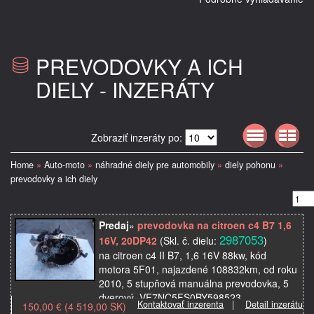
PREVODOVKY A ICH
DIELY - INZERÁTY
Zobraziť inzeráty po:
Home
»
Auto-moto
»
náhradné diely pre automobily
»
diely pohonu
»
prevodovky a ich diely
Predaj
»
prevodovka na citroen c4 B7 1,6
2987053
16V, 20DP42
(Skl. č. dielu:
)
na citroen c4 II B7, 1,6 16V 88kw, kód
motora 5F01, najazdené 108832km, od roku
2010, 5 stupňová manuálna prevodovka, 5
dverový, VF7NC5FS0BY598523,
Kontaktovať inzerenta
|
Detail inzerátu
150,00 € (4 519,00 SK)
prevodovka, kód je 20DP42, p…