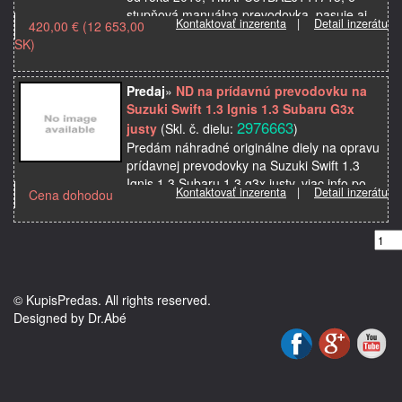
stupňová manuálna prevodovka, pasuje aj
Kontaktovať inzerenta
|
Detail inzerátu
420,00 € (12 653,00
na kia venga, použité or…
SK)
Predaj
»
ND na prídavnú prevodovku na
Suzuki Swift 1.3 Ignis 1.3 Subaru G3x
2976663
justy
(Skl. č. dielu:
)
Predám náhradné originálne diely na opravu
prídavnej prevodovky na Suzuki Swift 1.3
Ignis 1.3 Subaru 1.3 g3x justy, viac info po
Kontaktovať inzerenta
|
Detail inzerátu
Cena dohodou
tel. Cena je dohodou. Foto dielu pošlem do
mailu. …
© KupisPredas. All rights reserved.
Designed by Dr.Abé