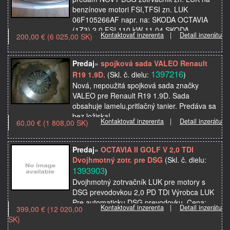
benzínove motori FSI,TFSI zn. LUK
06F105266AF napr. na: SKODA OCTAVIA
(1Z3) 2.0 FSI 110 kW 11.04 SKODA
Kontaktovať inzerenta
|
Detail inzerátu
200,00 € (6 025,00 SK)
OCTAVIA Combi (1Z5) 2.0 FSI 110 kW …
Predaj
»
spojková sada VALEO Renault
1397216
R19 1.9D.
(Skl. č. dielu:
)
Nová, nepoužitá spojková sada značky
VALEO pre Renault R19 1.9D. Sada
obsahuje lamelu,pritlačný tanier. Predáva sa
bez ložiska!.
Kontaktovať inzerenta
|
Detail inzerátu
60,00 € (1 808,00 SK)
Predaj
»
OCTAVIA II GOLF V 2,0 TDI
Dvojhmotný zotr. pre DSG
(Skl. č. dielu:
1393903
)
Dvojhmotný zotrvačník LUK pre motory s
DSG prevodovkou 2,0 PD TDi Výrobca LUK
Pre automaticku DSG prevodovku. Cena:
Kontaktovať inzerenta
|
Detail inzerátu
399,00 € (12 020,00
399,00€
SK)