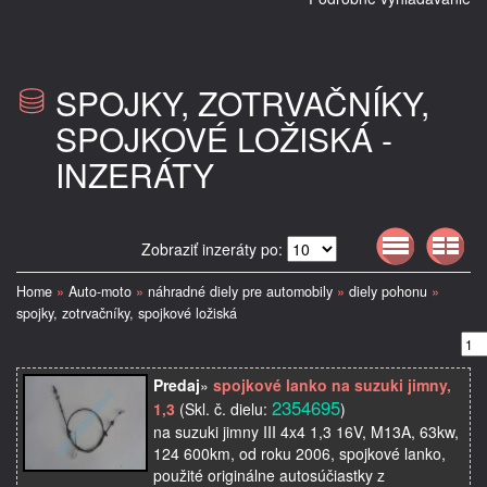
SPOJKY, ZOTRVAČNÍKY,
SPOJKOVÉ LOŽISKÁ -
INZERÁTY
Zobraziť inzeráty po:
Home
»
Auto-moto
»
náhradné diely pre automobily
»
diely pohonu
»
spojky, zotrvačníky, spojkové ložiská
Predaj
»
spojkové lanko na suzuki jimny,
2354695
1,3
(Skl. č. dielu:
)
na suzuki jimny III 4x4 1,3 16V, M13A, 63kw,
124 600km, od roku 2006, spojkové lanko,
použité originálne autosúčiastky z