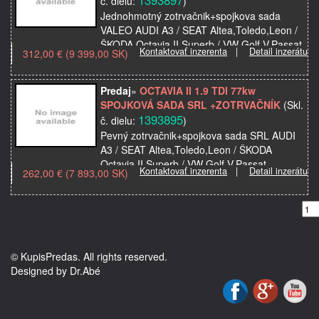
č. dielu:
)
Jednohmotný zotrvačnik+spojkova sada
VALEO AUDI A3 / SEAT Altea,Toledo,Leon /
ŠKODA Octavia II,Superb / VW Golf V,Passat
Kontaktovať inzerenta
|
Detail inzerátu
312,00 € (9 399,00 SK)
B6,Touran 77kw Výrobca: VALEO Cena:
312,00€ V ponuke…
Predaj
»
OCTAVIA II 1.9 TDI 77kw
SPOJKOVÁ SADA SRL +ZOTRVAČNÍK
(Skl.
1393895
č. dielu:
)
Pevný zotrvačnik+spojkova sada SRL AUDI
A3 / SEAT Altea,Toledo,Leon / ŠKODA
Octavia II,Superb / VW Golf V,Passat
Kontaktovať inzerenta
|
Detail inzerátu
262,00 € (7 893,00 SK)
B6,Touran 77kw Várobca: SRL Cena
262,00€ V ponuke všetky die…
© KupisPredas. All rights reserved.
Designed by Dr.Abé