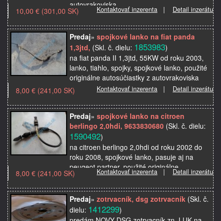
autovrakoviska
Kontaktovať inzerenta
|
Detail inzerátu
10,00 € (301,00 SK)
Predaj
»
spojkové lanko na fiat panda
1853983
1,3jtd,
(Skl. č. dielu:
)
na fiat panda II 1,3jtd, 55KW od roku 2003,
lanko, tiahlo, spojky, spojkové lanko, použité
originálne autosúčiastky z autovrakoviska
Kontaktovať inzerenta
|
Detail inzerátu
8,00 € (241,00 SK)
Predaj
»
spojkové lanko na citroen
berlingo 2,0hdi, 9633830680
(Skl. č. dielu:
1590492
)
na citroen berlingo 2,0hdi od roku 2002 do
roku 2008, spojkové lanko, pasuje aj na
peugeot partner, použité originálne
Kontaktovať inzerenta
|
Detail inzerátu
8,00 € (241,00 SK)
autosúčiastky z autovrakoviska , BEZ
UMELINY CO JE NA DRUHE…
Predaj
»
zotrvacník, dsg zotrvacník
(Skl. č.
1412299
dielu:
)
predám NOVY DSG zotrvacník zn. LUK na