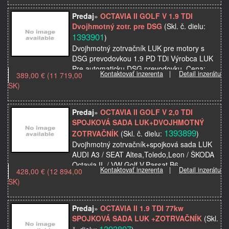
Predaj
»
OCTAVIA II GOLF V 1.9 TDI
Dvojhmotný zotr. pre DSG
(Skl. č. dielu:
1393901
)
Dvojhmotný zotrvačník LUK pre motory s
DSG prevodovkou 1.9 PD TDi Výrobca LUK
Pre automaticku DSG prevodovku. Cena:
Kontaktovať inzerenta
|
Detail inzerátu
389,00 € (11 719,00
389,00€ V ponuke všetky diely na osobné a
SK)
úžitkové auta, …
Predaj
»
OCTAVIA II GOLF V 2,0 TDI
SPOJKOVÁ SADA LUK+DVOJHMOTNÝ
1393899
ZOTRVAČNÍK
(Skl. č. dielu:
)
Dvojhmotný zotrvačník+spojková sada LUK
AUDI A3 / SEAT Altea,Toledo,Leon / ŠKODA
Octavia II, / VW Golf V,Passat B6,
Kontaktovať inzerenta
|
Detail inzerátu
428,00 € (12 894,00
100kw,103kw,125kw 600 0017 00 Výrobca:
SK)
LUK Cena: 428,00€ V…
Predaj
»
OCTAVIA II 1.9 TDI 77kw
SPOJKOVÁ SADA LUK +ZOTRVAČNÍK
(Skl.
1393897