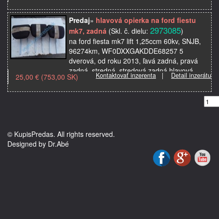
Predaj
»
hlavová opierka na ford fiestu
2973085
mk7, zadná
(Skl. č. dielu:
)
na ford fiesta mk7 lift 1,25ccm 60kv, SNJB,
96274km, WF0DXXGAKDDE68257 5
dverová, od roku 2013, ľavá zadná, pravá
zadná, stredná, stredová zadná hlavová
Kontaktovať inzerenta
|
Detail inzerátu
25,00 € (753,00 SK)
opierka na hlavu, použité…
© KupisPredas. All rights reserved.
Designed by Dr.Abé