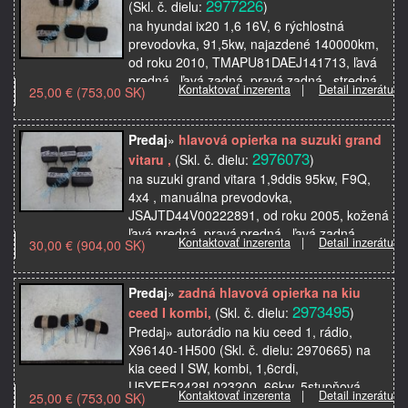
2977226
(Skl. č. dielu:
)
na hyundai ix20 1,6 16V, 6 rýchlostná
prevodovka, 91,5kw, najazdené 140000km,
od roku 2010, TMAPU81DAEJ141713, ľavá
predná , ľavá zadná, pravá zadná , stredná ,
Kontaktovať inzerenta
|
Detail inzerátu
25,00 € (753,00 SK)
stredová zadná op…
Predaj
»
hlavová opierka na suzuki grand
2976073
vitaru ,
(Skl. č. dielu:
)
na suzuki grand vitara 1,9ddis 95kw, F9Q,
4x4 , manuálna prevodovka,
JSAJTD44V00222891, od roku 2005, kožená
ľavá predná, pravá predná , ľavá zadná,
Kontaktovať inzerenta
|
Detail inzerátu
30,00 € (904,00 SK)
pravá zadná, stredná, stredov…
Predaj
»
zadná hlavová opierka na kiu
2973495
ceed I kombi,
(Skl. č. dielu:
)
Predaj» autorádio na kiu ceed 1, rádio,
X96140-1H500 (Skl. č. dielu: 2970665) na
kia ceed I SW, kombi, 1,6crdi,
U5YFF52428L023200, 66kw, 5stupňová
Kontaktovať inzerenta
|
Detail inzerátu
25,00 € (753,00 SK)
manuálna prevodovka, od roku 20…