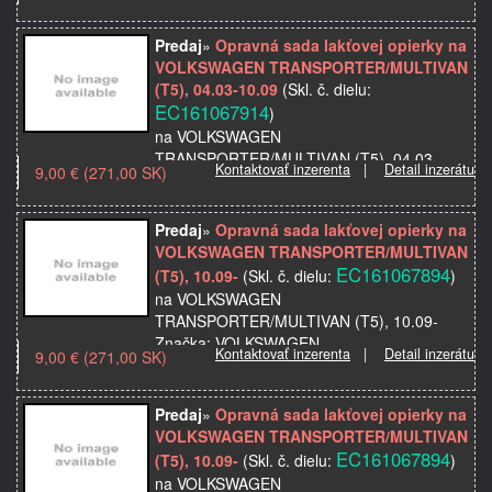
Značka: VOLKSWAGEN
Miesto montáže: predný
Predaj
»
Opravná sada lakťovej opierky na
Model použitia: TRANSPORTER/MULTIVAN
VOLKSWAGEN TRANSPORTER/MULTIVAN
(T5), 04.03-10.09
(T5), 04.03-10.09
(Skl. č. dielu:
Strana: pravá
EC161067914
)
…
na VOLKSWAGEN
TRANSPORTER/MULTIVAN (T5), 04.03-
Kontaktovať inzerenta
|
Detail inzerátu
9,00 € (271,00 SK)
10.09
Značka: VOLKSWAGEN
Miesto montáže: predný
Predaj
»
Opravná sada lakťovej opierky na
Model použitia: TRANSPORTER/MULTIVAN
VOLKSWAGEN TRANSPORTER/MULTIVAN
(T5), 04.03-10.09
EC161067894
(T5), 10.09-
(Skl. č. dielu:
)
Strana: pravá
na VOLKSWAGEN
…
TRANSPORTER/MULTIVAN (T5), 10.09-
Značka: VOLKSWAGEN
Kontaktovať inzerenta
|
Detail inzerátu
9,00 € (271,00 SK)
Miesto montáže: predný
Model použitia: TRANSPORTER/MULTIVAN
(T5), 10.09-
Predaj
»
Opravná sada lakťovej opierky na
Strana: pravá
VOLKSWAGEN TRANSPORTER/MULTIVAN
Kvalita: P…
EC161067894
(T5), 10.09-
(Skl. č. dielu:
)
na VOLKSWAGEN