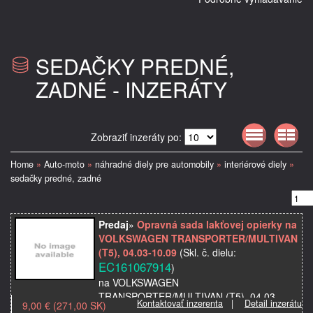
SEDAČKY PREDNÉ,
ZADNÉ - INZERÁTY
Zobraziť inzeráty po:
Home
»
Auto-moto
»
náhradné diely pre automobily
»
interiérové diely
»
sedačky predné, zadné
Predaj
»
Opravná sada lakťovej opierky na
VOLKSWAGEN TRANSPORTER/MULTIVAN
(T5), 04.03-10.09
(Skl. č. dielu:
EC161067914
)
na VOLKSWAGEN
TRANSPORTER/MULTIVAN (T5), 04.03-
Kontaktovať inzerenta
|
Detail inzerátu
9,00 € (271,00 SK)
10.09