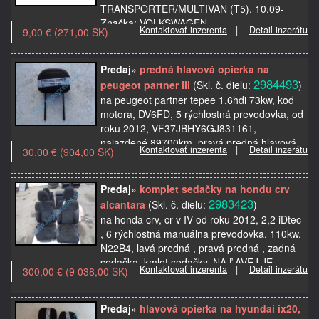
TRANSPORTER/MULTIVAN (T5), 10.09-
Značka: VOLKSWAGEN
Kontaktovať inzerenta
|
Detail inzerátu
9,00 € (271,00 SK)
Miesto montáže: predný
Model použitia: TRANSPORTER/MULTIVAN
(T5), 10.09-
Predaj
»
predná hlavová opierka na
Strana: pravá
2984493
peugeot partner III
(Skl. č. dielu:
)
Kvalita: P…
na peugeot partner tepee 1,6hdi 73kw, kod
motora, DV6FD, 5 rýchlostná prevodovka, od
roku 2012, VF37JBHY6GJ831161,
najazdené 89700km, pravá predná hlavová
Kontaktovať inzerenta
|
Detail inzerátu
30,00 € (904,00 SK)
opierka, pasuje aj na ľa…
Predaj
»
komplet sedačky na hondu crv
2983423
alcantara
(Skl. č. dielu:
)
na honda crv, cr-v IV od roku 2012, 2,2 iDtec
, 6 rýchlostná manuálna prevodovka, 110kw,
N22B4, lavá predná , pravá predná , zadná
sedačka, kmlet sedačky, NA ĽAVEJ JE
Kontaktovať inzerenta
|
Detail inzerátu
300,00 € (9 038,00 SK)
VYSTRELEN…
Predaj
»
hlavová opierka na hyundai ix20,