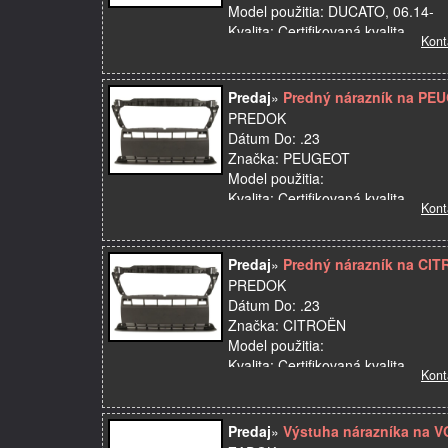
Model použitia: DUCATO, 06.14-
Kvalita: Certifikovaná kvalita
Kont
Miesto montáže: predný
Názov dielu: Predný nárazník
OE: 163729…
Predaj
»
Predný nárazník na PE
PREDOK
Dátum Do: .23
Značka: PEUGEOT
Model použitia:
Kvalita: Certifikovaná kvalita
Kont
Miesto montáže: predný
Názov dielu: Predný nárazník
OE: 1637293680;735684…
Predaj
»
Predný nárazník na CIT
PREDOK
Dátum Do: .23
Značka: CITROËN
Model použitia:
Kvalita: Certifikovaná kvalita
Kont
Miesto montáže: predný
Názov dielu: Predný nárazník
OE: 1637293680;735684…
Predaj
»
Výstuha nárazníka na 