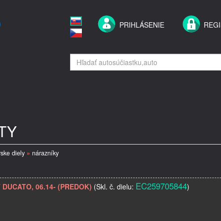
PRIHLÁSENIE
REGI
TY
ske diely
»
nárazníky
EC259705844
T DUCATO, 06.14- (PREDOK)
(Skl. č. dielu:
)