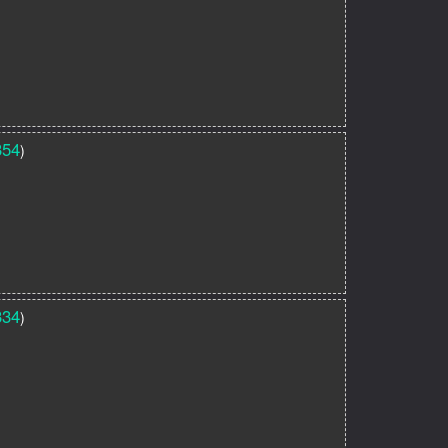
354
)
334
)