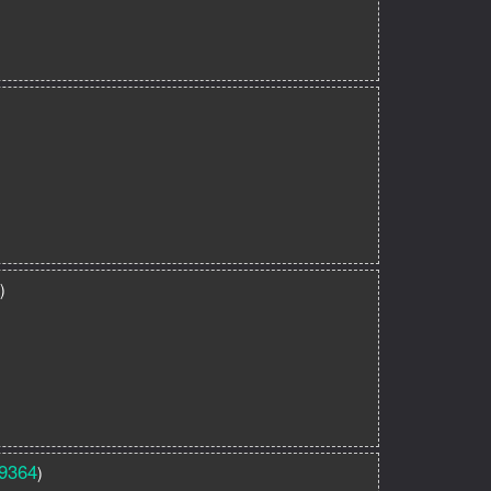
)
)
9364
)