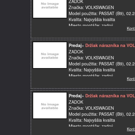
ZADOK
Značka: VOLKSWAGEN
Model použitia: PASSAT (B9), 02.2
Kvalita: Najvyššia kvalita
Miesto montáže: zadný
Kont
Názov dielu: Výstuha nárazníka
OE:
Výrobca: OE
Predaj
»
Držiak nárazníka na V
ZADOK
Značka: VOLKSWAGEN
Model použitia: PASSAT (B9), 02.2
Kvalita: Najvyššia kvalita
Miesto montáže: zadný
Kont
Názov dielu: Držiak nárazníka
OE:
Výrobca: OE
Predaj
»
Držiak nárazníka na V
ZADOK
Značka: VOLKSWAGEN
Model použitia: PASSAT (B9), 02.2
Kvalita: Najvyššia kvalita
Miesto montáže: zadný
Kont
Názov dielu: Držiak nárazníka