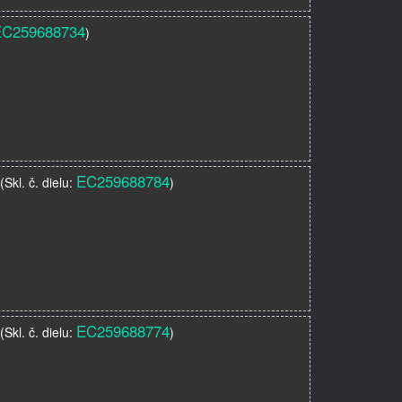
EC259688734
)
EC259688784
(Skl. č. dielu:
)
EC259688774
(Skl. č. dielu:
)