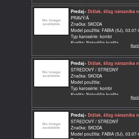
OE:
Výrobca: OE
Predaj
»
Držiak, šlizg nárazníka
PRAVÝ/Á
Značka: SKODA
Model použitia: FABIA (5J), 03.07
Typ karosérie: kombi
Kvalita: Najvyššia kvalita
Kont
Miesto montáže: zadný
Názov dielu: Držiak, šlizg ná…
Predaj
»
Držiak, šlizg nárazník
STREDOVÝ / STREDNÝ
Značka: SKODA
Model použitia:
Typ karosérie: kombi
Kvalita: Najvyššia kvalita
Kont
Miesto montáže: zadný
Názov dielu: Držiak, šlizg nárazník
O…
Predaj
»
Držiak, šlizg nárazník
STREDOVÝ / STREDNÝ
Značka: SKODA
Model použitia: FABIA (5J), 03.07