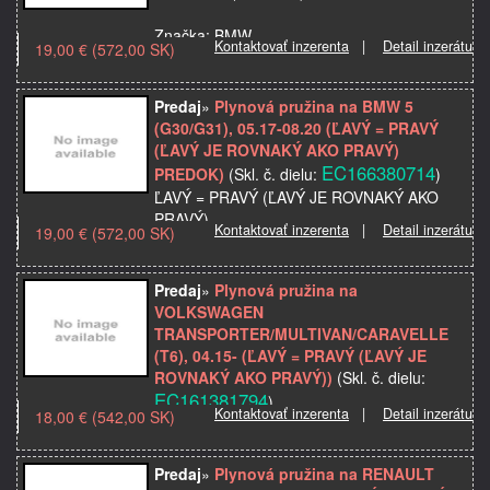
Značka: BMW
Kontaktovať inzerenta
|
Detail inzerátu
19,00 € (572,00 SK)
Model použitia: 5 (G30/G31), 06.20-12.23
Kvalita: Odporúčaná kvalita
Názov dielu: Plynová pružina
Predaj
»
Plynová pružina na BMW 5
Výrobca:
(G30/G31), 05.17-08.20 (ĽAVÝ = PRAVÝ
dĺžka…
(ĽAVÝ JE ROVNAKÝ AKO PRAVÝ)
EC166380714
PREDOK)
(Skl. č. dielu:
)
ĽAVÝ = PRAVÝ (ĽAVÝ JE ROVNAKÝ AKO
PRAVÝ)
Kontaktovať inzerenta
|
Detail inzerátu
19,00 € (572,00 SK)
Značka: BMW
Miesto montáže: predný
Predaj
»
Plynová pružina na
Model použitia: 5 (G30/G31), 05.17-08.20
VOLKSWAGEN
Strana: ľavá=pravá
TRANSPORTER/MULTIVAN/CARAVELLE
Kvalita: Odporúčaná kval…
(T6), 04.15- (ĽAVÝ = PRAVÝ (ĽAVÝ JE
ROVNAKÝ AKO PRAVÝ))
(Skl. č. dielu:
EC161381794
)
Kontaktovať inzerenta
|
Detail inzerátu
18,00 € (542,00 SK)
ĽAVÝ = PRAVÝ (ĽAVÝ JE ROVNAKÝ AKO
PRAVÝ)
dĺžka= 235,5 mm; zdvih= 66,5 mm; sila= 400
Predaj
»
Plynová pružina na RENAULT
N