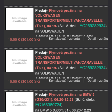
Značka: VOLKSWAGEN
Model použitia:
Predaj
»
Plynová pružina na
Kvalita: Štandardná kvalitná alternatíva
VOLKSWAGEN
Názov dielu: Plynová pružina
TRANSPORTER/MULTIVAN/CARAVELLE
EC259282934
(T6.1), 04.19-
(Skl. č. dielu:
)
na VOLKSWAGEN
TRANSPORTER/MULTIVAN/CARAVELLE
Kontaktovať inzerenta
|
Detail inzerátu
10,00 € (301,00 SK)
(T6.1), 04.19-
Značka: VOLKSWAGEN
Model použitia:
Predaj
»
Plynová pružina na
Kvalita: Štandardná kvalitná alternatíva
VOLKSWAGEN
Názov dielu: Plynová pružina
TRANSPORTER/MULTIVAN/CARAVELLE
EC259282934
(T6.1), 04.19-
(Skl. č. dielu:
)
na VOLKSWAGEN
TRANSPORTER/MULTIVAN/CARAVELLE
Kontaktovať inzerenta
|
Detail inzerátu
10,00 € (301,00 SK)
(T6.1), 04.19-
Značka: VOLKSWAGEN
Model použitia:
Predaj
»
Plynová pružina na BMW 5
Kvalita: Štandardná kvalitná alternatíva
(G30/G31), 06.20-12.23
(Skl. č. dielu:
Názov dielu: Plynová pružina
EC166380724
)
na BMW 5 (G30/G31), 06.20-12.23