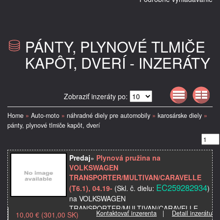
PÁNTY, PLYNOVÉ TLMIČE
KAPÔT, DVERÍ - INZERÁTY
Zobraziť inzeráty po:
Home
»
Auto-moto
»
náhradné diely pre automobily
»
karosárske diely
»
pánty, plynové tlmiče kapôt, dverí
Predaj
»
Plynová pružina na
VOLKSWAGEN
TRANSPORTER/MULTIVAN/CARAVELLE
EC259282934
(T6.1), 04.19-
(Skl. č. dielu:
)
na VOLKSWAGEN
TRANSPORTER/MULTIVAN/CARAVELLE
Kontaktovať inzerenta
|
Detail inzerátu
10,00 € (301,00 SK)
(T6.1), 04.19-