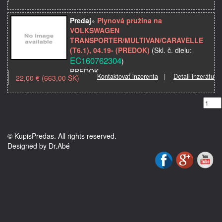
dĺžka = 361,5 mm; zdvih = 121 mm; sila =
540 N
Predaj
»
Plynová pružina na
Značka: VOLKSWAGEN
VOLKSWAGEN
Miesto montáže: predný
TRANSPORTER/MULTIVAN/CARAVELLE
Model použitia: CADDY III/LIFE (2K), …
(T6.1), 04.19- (PREDOK)
(Skl. č. dielu:
EC160762304
)
PREDOK
Kontaktovať inzerenta
|
Detail inzerátu
22,00 € (663,00 SK)
dĺžka= 963 mm; zdvih= 400 mm; sila= 900
N
Značka: VOLKSWAGEN
Miesto montáže: predný
Model použitia:
Popis: zdvíhacia strecha s úložným boxom
© KupisPredas. All rights reserved.
na streche
Designed by Dr.Abé