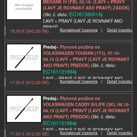
MEGANE IV (FB), 03.16- (ĽAVÝ = PRAVÝ
Značka: VOLKSWAGEN
(ĽAVÝ JE ROVNAKÝ AKO PRAVÝ) ZADOK)
Model použitia:
EC161380014
(Skl. č. dielu:
)
Popis: Regulacja siedzenia
ĽAVÝ = PRAVÝ (ĽAVÝ JE ROVNAKÝ AKO
Strana: ľavá=pr…
PRAVÝ)
Kontaktovať inzerenta
|
Detail inzerátu
18,00 € (542,00 SK)
dĺžka = 500 mm; zdvih = 192 mm; sila = 435
N
Dátum Do: 02.20
Predaj
»
Plynová pružina na
Dátum Od: 11.15
VOLKSWAGEN TOURAN (1T3), 07.10-
Značka: RENAULT
08.15 (ĽAVÝ = PRAVÝ (ĽAVÝ JE ROVNAKÝ
Miesto montáže: zadný
AKO PRAVÝ) PREDOK)
(Skl. č. dielu:
Model…
EC161131994
)
ĽAVÝ = PRAVÝ (ĽAVÝ JE ROVNAKÝ AKO
Kontaktovať inzerenta
|
Detail inzerátu
17,00 € (512,00 SK)
PRAVÝ)
dĺžka = 361,5 mm; zdvih = 121 mm; sila =
540 N
Predaj
»
Plynová pružina na
Značka: VOLKSWAGEN
VOLKSWAGEN CADDY III/LIFE (2K), 06.10-
Miesto montáže: predný
06.15 (ĽAVÝ = PRAVÝ (ĽAVÝ JE ROVNAKÝ
Model použitia: TOURAN (1T3), 07.10-0…
AKO PRAVÝ) PREDOK)
(Skl. č. dielu:
EC161131984
)
ĽAVÝ = PRAVÝ (ĽAVÝ JE ROVNAKÝ AKO
Kontaktovať inzerenta
|
Detail inzerátu
17,00 € (512,00 SK)
PRAVÝ)