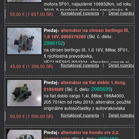
motora 5F01, najazdené 108832km, od roku
2010, 5 stupňová manuálna prevodovka, 5
Kontaktovať inzerenta
|
Detail inzerátu
55,00 € (1 657,00 SK)
dverový, VF7NC5FS0BY598523, alternátor,
použité originá…
Predaj
»
alternátor na citroen berlingo III,
1,6 16V, 9808376280
(Skl. č. dielu:
2986102
)
na citroen berlingo III, 1,6 16V, 88kw, 5F01,
5 rýchlostná prevodovka,
VF77J5FS6GJ552324, alternátor, pasuje aj
Kontaktovať inzerenta
|
Detail inzerátu
45,00 € (1 356,00 SK)
na peugeot partner, použité originálne
autosúčiastky z autovrakov…
Predaj
»
alternátor na fiat doblo 1,4cng,
2985695
51854899
(Skl. č. dielu:
)
na fiat doblo cargo 1,4i, 88kw, 198A4000,
205 701km od roku 2010, alternátor, použité
originálne autosúčiastky z autovrakoviska
Kontaktovať inzerenta
|
Detail inzerátu
50,00 € (1 506,00 SK)
Predaj
»
alternátor na hondu crv 2,2,
2983458
104210-1650
(Skl. č. dielu:
)