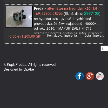
Predaj
»
alternátor na hyundai ix20, 1,6
2977128
16V, 37300-2B700
(Skl. č. dielu:
)
na hyundai ix20 1,6 16V, 6 rýchlostná
prevodovka, 91,5kw, najazdené 140000km,
od roku 2010, TMAPU81DAEJ141713,
alternátor, použité originálne autosúčiastky z
Kontaktovať inzerenta
|
Detail inzerátu
40,00 € (1 205,00 SK)
autovrakoviska
© KupisPredas. All rights reserved.
Designed by Dr.Abé