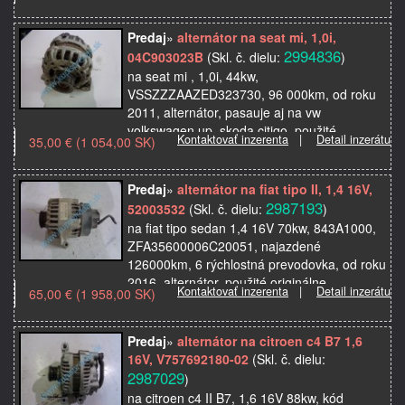
Predaj
»
alternátor na seat mi, 1,0i,
2994836
04C903023B
(Skl. č. dielu:
)
na seat mi , 1,0i, 44kw,
VSSZZZAAZED323730, 96 000km, od roku
2011, alternátor, pasauje aj na vw
volkswagen up, skoda citigo, použité
Kontaktovať inzerenta
|
Detail inzerátu
35,00 € (1 054,00 SK)
originálne autosúčiastky z autovrakoviska,…
Predaj
»
alternátor na fiat tipo II, 1,4 16V,
2987193
52003532
(Skl. č. dielu:
)
na fiat tipo sedan 1,4 16V 70kw, 843A1000,
ZFA35600006C20051, najazdené
126000km, 6 rýchlostná prevodovka, od roku
2016, alternátor, použité originálne
Kontaktovať inzerenta
|
Detail inzerátu
65,00 € (1 958,00 SK)
autosúčiastky z autovrako…
Predaj
»
alternátor na citroen c4 B7 1,6
16V, V757692180-02
(Skl. č. dielu:
2987029
)
na citroen c4 II B7, 1,6 16V 88kw, kód