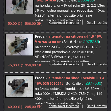
na honda crv, cr-v IV od roku 2012, 2,2 iDtec
, 6 rýchlostná manuálna prevodovka, 110kw,
N22B4, alternátor, použité originálne
autosúčiastky z autovrakoviska
Kontaktovať inzerenta
|
Detail inzerátu
50,00 € (1 506,00 SK)
Predaj
»
alternátor na citroen c4 1,6 16V,
2978235
V7576513 80-02
(Skl. č. dielu:
)
na citroen c4 B7 , 5 dverový HB 1,6 16V, 5
rýchlostná prevodovka, od roku 2010,
VF7NC5FS0BY507131, 141000km,
alternátor, CL12 použité originálne
Kontaktovať inzerenta
|
Detail inzerátu
45,00 € (1 356,00 SK)
autosúčiastky z autovrakoviska …
Predaj
»
alternátor na škodu octáviu II 1,4
2977530
16V, 03G903024J
(Skl. č. dielu:
)
na škoda octávia II kombi, 1,4 16V, 59kw, od
roku 2004, TMBJX21ZXC2178547, naj 149
400km, alternátor, použité originálne
autosúčiastky z autovrakoviska
Kontaktovať inzerenta
|
Detail inzerátu
40,00 € (1 205,00 SK)