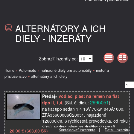
ALTERNÁTORY A ICH
DIELY - INZERÁTY
Zobraziť inzeráty po:
Home
»
Auto-moto
»
náhradné diely pre automobily
»
motor a
príslušenstvo
»
alternátory a ich diely
Predaj
»
vodiaci plast na remen na fiat
2995051
tipo II, 1,4,
(Skl. č. dielu:
)
na fiat tipo sedan 1,4 16V 70kw, 843A1000,
ZFA35600006C20051, najazdené
126000km, 6 rýchlostná prevodovka, od roku
2016, vodiaci plast na drážkový remaň,
Kontaktovať inzerenta
|
Detail inzerátu
20,00 € (603,00 SK)
alternátor, použité ori…