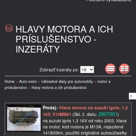
HLAVY MOTORA A ICH
PRÍSLUŠENSTVO -
INZERÁTY
Zobraziť inzeráty po:
Home
»
Auto-moto
»
náhradné diely pre automobily
»
motor a
príslušenstvo
»
hlavy motora a ich príslušenstvo
Predaj
»
hlava motora na suzuki ignis, 1,3
2907001
16V, V10MS61
(Skl. č. dielu:
)
na suzuki ignis 1,3 16V od roku 2003, hlava
na motor, kód motora je M13A, najazdené
141800km, použité originálne autosúčiastky