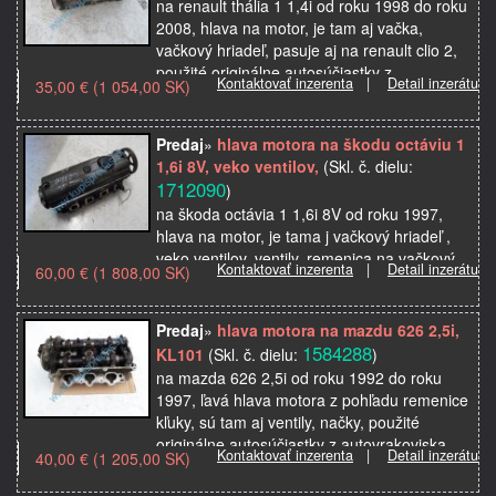
na renault thália 1 1,4i od roku 1998 do roku
2008, hlava na motor, je tam aj vačka,
vačkový hriadeľ, pasuje aj na renault clio 2,
použité originálne autosúčiastky z
Kontaktovať inzerenta
|
Detail inzerátu
35,00 € (1 054,00 SK)
autovrakoviska
Predaj
»
hlava motora na škodu octáviu 1
1,6i 8V, veko ventilov,
(Skl. č. dielu:
1712090
)
na škoda octávia 1 1,6i 8V od roku 1997,
hlava na motor, je tama j vačkový hriadeľ ,
veko ventilov, ventily, remenica na vačkový
Kontaktovať inzerenta
|
Detail inzerátu
60,00 € (1 808,00 SK)
hriadeľ, pasuje aj na vw volkswagen golf 4,
seat l…
Predaj
»
hlava motora na mazdu 626 2,5i,
1584288
KL101
(Skl. č. dielu:
)
na mazda 626 2,5i od roku 1992 do roku
1997, ľavá hlava motora z pohľadu remenice
kľuky, sú tam aj ventily, načky, použité
originálne autosúčiastky z autovrakoviska
Kontaktovať inzerenta
|
Detail inzerátu
40,00 € (1 205,00 SK)