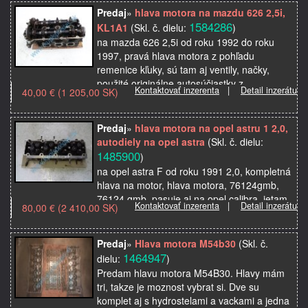
Predaj
»
hlava motora na mazdu 626 2,5i,
1584286
KL1A1
(Skl. č. dielu:
)
na mazda 626 2,5i od roku 1992 do roku
1997, pravá hlava motora z pohľadu
remenice kľuky, sú tam aj ventily, načky,
použité originálne autosúčiastky z
Kontaktovať inzerenta
|
Detail inzerátu
40,00 € (1 205,00 SK)
autovrakoviska
Predaj
»
hlava motora na opel astru 1 2,0,
autodiely na opel astra
(Skl. č. dielu:
1485900
)
na opel astra F od roku 1991 2,0, kompletná
hlava na motor, hlava motora, 76124gmb,
76124 gmb, pasuje aj na opel calibra, jetam
Kontaktovať inzerenta
|
Detail inzerátu
80,00 € (2 410,00 SK)
sacie aj výfukové ventily, použité originálne
autos…
Predaj
»
Hlava motora M54b30
(Skl. č.
1464947
dielu:
)
Predam hlavu motora M54B30. Hlavy mám
tri, takze je moznost vybrat si. Dve su
komplet aj s hydrostelami a vackami a jedna