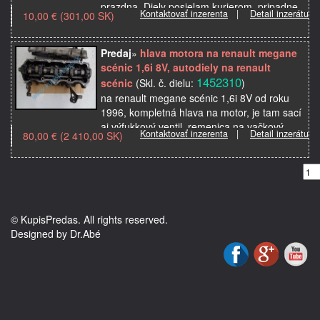
prazdna. Diely posielam kurierom, pripadne
Kontaktovať inzerenta
|
Detail inzerátu
10,00 € (301,00 SK)
postou aleb…
Predaj
»
hlava motora na renault megane
scénic 1,6i 8V, autodiely na renault
1452310
scénic
(Skl. č. dielu:
)
na renault megane scénic 1,6i 8V od roku
1996, kompletná hlava na motor, je tam sací
aj výfukkový ventil, remenica na vačkový
Kontaktovať inzerenta
|
Detail inzerátu
80,00 € (2 410,00 SK)
hriadeľ, veko, víčko ventilov, použité
originálne au…
© KupisPredas. All rights reserved.
Designed by Dr.Abé