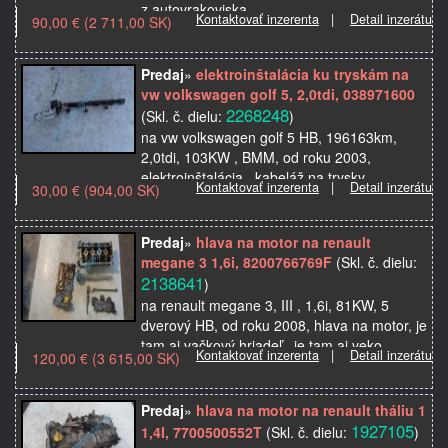
z autovrakoviska
Kontaktovať inzerenta
|
Detail inzerátu
90,00 € (2 711,00 SK)
Predaj
»
elektroinštalácia ku tryskám na
vw volkswagen golf 5, 2,0tdi, 038971600
2268248
(Skl. č. dielu:
)
na vw volkswagen golf 5 HB, 196163km,
2,0tdi, 103KW , BMM, od roku 2003,
elektroinštalácia , kabeláž na trysky,
Kontaktovať inzerenta
|
Detail inzerátu
30,00 € (904,00 SK)
vstrekovače, použité originálne autosúčiastky
z autovrakoviska
Predaj
»
hlava na motor na renault
megane 3 1,6i, 8200766769F
(Skl. č. dielu:
2138641
)
na renault megane 3, III , 1,6i, 81KW, 5
dverový HB, od roku 2008, hlava na motor, je
tam aj vačkový hriadeľ , je tam aj veko
Kontaktovať inzerenta
|
Detail inzerátu
120,00 € (3 615,00 SK)
ventilov, víčko, použité originálne
autosúčiastky …
Predaj
»
hlava na motor na renault tháliu 1
1927105
1,4I, 7700500552T
(Skl. č. dielu:
)