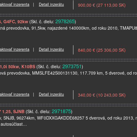
aktovať inzerenta
|
Detail inzerátu
900,00 € (27 113,00 SK)
2978265
6, G4FC, 92kw
(Skl. č. dielu:
)
ostná prevodovka, 91,5kw, najazdené 140000km, od roku 2010, TMAPU
aktovať inzerenta
|
Detail inzerátu
840,00 € (25 306,00 SK)
2973751
 1,0i 50kw, K10BS
(Skl. č. dielu:
)
pňová prevodovka, MMSLFE42S00131130, 117.709 km, 5 dverové, od roku
aktovať inzerenta
|
Detail inzerátu
340,00 € (10 243,00 SK)
2971875
7 1,25, SJNB
(Skl. č. dielu:
)
 60kv, SNJB, 96274km, WF0DXXGAKDDE68257 5 dverová, od roku 2013, 
 autosúčiast…