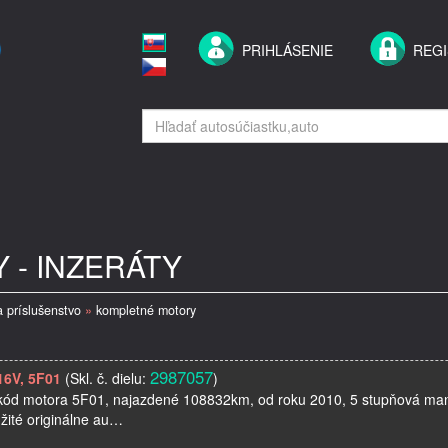
PRIHLÁSENIE
REGI
- INZERÁTY
a príslušenstvo
»
kompletné motory
2987057
16V, 5F01
(Skl. č. dielu:
)
w, kód motora 5F01, najazdené 108832km, od roku 2010, 5 stupňová ma
ité originálne au…