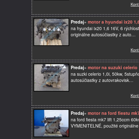
Kont
Predaj
»
motor a hyundai ix20 1,
na hyundai ix20 1,6 16V, 6 rýchl
originálne autosúčiastky z auto…
Kont
Predaj
»
motor na suzuki celerio
na suzki celerio 1,0i, 50kw, 5stu
autosúčiastky z autovrakovisk…
Kont
Predaj
»
motor na ford fiestu mk
na ford fiesta mk7 lift 1,25ccm
VYMENITELNÉ, použité originálne