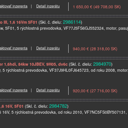
aktovať inzerenta
|
Detail inzerátu
1 650,00 € (49 708,00 SK)
2986114
o III, 1,6 16Vm 5F01
(Skl. č. dielu:
)
88kw, 5F01, 5 rýchlostná prevodovka, VF77J5FS6GJ552324, motor, pasuje
aktovať inzerenta
|
Detail inzerátu
940,00 € (28 318,00 SK)
2984970
er 1,6hdi, 84kw 10JBEV, 9H05, dv6c
(Skl. č. dielu:
)
kw, 5 rýchlostná prevodovka, VF37J9HL0FJ645723, od roku 2008, motor
aktovať inzerenta
|
Detail inzerátu
920,00 € (27 716,00 SK)
2984782
1,6 16V, 5F01
(Skl. č. dielu:
)
1,6 16V, 5 rýchlostná prevodovka, od roku 2010, VF7NC5FS0BY507131, 
…