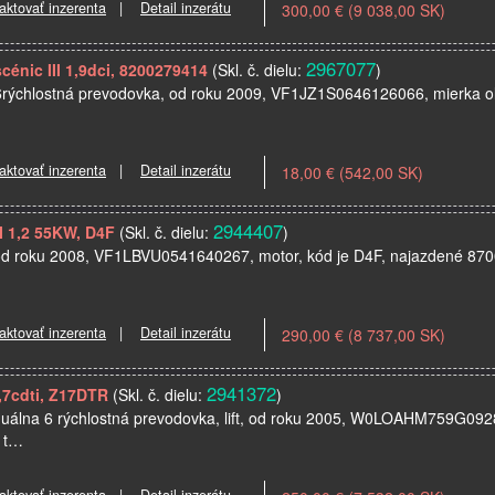
aktovať inzerenta
|
Detail inzerátu
300,00 € (9 038,00 SK)
2967077
scénic III 1,9dci, 8200279414
(Skl. č. dielu:
)
, 6rýchlostná prevodovka, od roku 2009, VF1JZ1S0646126066, mierka ole
aktovať inzerenta
|
Detail inzerátu
18,00 € (542,00 SK)
2944407
II 1,2 55KW, D4F
(Skl. č. dielu:
)
 od roku 2008, VF1LBVU0541640267, motor, kód je D4F, najazdené 8700
aktovať inzerenta
|
Detail inzerátu
290,00 € (8 737,00 SK)
2941372
1,7cdti, Z17DTR
(Skl. č. dielu:
)
 manuálna 6 rýchlostná prevodovka, lift, od roku 2005, W0LOAHM759
 t…