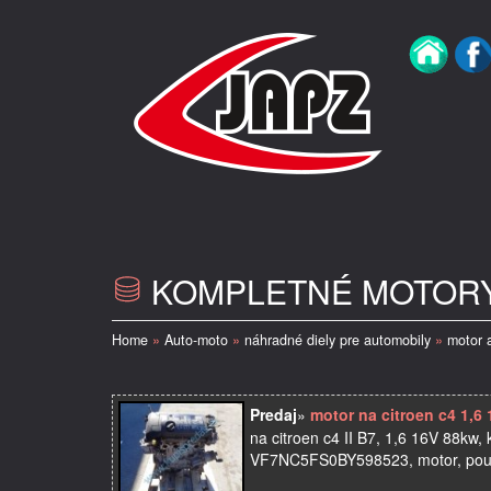
KOMPLETNÉ MOTORY 
Home
»
Auto-moto
»
náhradné diely pre automobily
»
motor 
Predaj
»
motor na citroen c4 1,6 
na citroen c4 II B7, 1,6 16V 88k
VF7NC5FS0BY598523, motor, použ