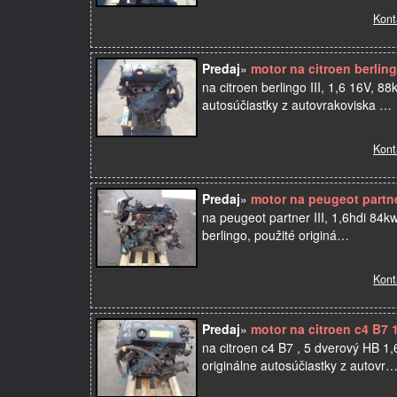
Kont
Predaj
»
motor na citroen berling
na citroen berlingo III, 1,6 16V, 
autosúčiastky z autovrakoviska …
Kont
Predaj
»
motor na peugeot partn
na peugeot partner III, 1,6hdi 84
berlingo, použité originá…
Kont
Predaj
»
motor na citroen c4 B7 
na citroen c4 B7 , 5 dverový HB 
originálne autosúčiastky z autovr