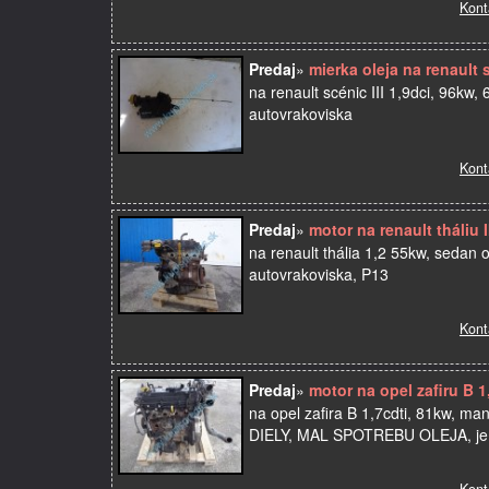
Kont
Predaj
»
mierka oleja na renault 
na renault scénic III 1,9dci, 96kw
autovrakoviska
Kont
Predaj
»
motor na renault tháliu 
na renault thália 1,2 55kw, sedan
autovrakoviska, P13
Kont
Predaj
»
motor na opel zafiru B 
na opel zafira B 1,7cdti, 81kw,
DIELY, MAL SPOTREBU OLEJA, je