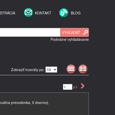
STRÁCIA
KONTAKT
BLOG
Podrobné vyhľadávanie
Zobraziť inzeráty po:
z
9
nuálna prevodovka, 5 dverový,