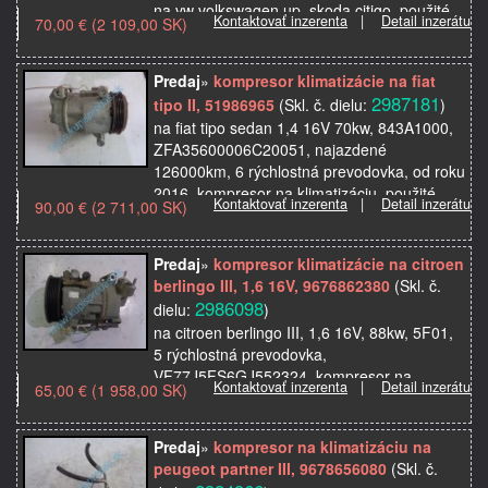
na vw volkswagen up, skoda citigo, použité
Kontaktovať inzerenta
|
Detail inzerátu
70,00 € (2 109,00 SK)
originálne autosúčiastky z …
Predaj
»
kompresor klimatizácie na fiat
2987181
tipo II, 51986965
(Skl. č. dielu:
)
na fiat tipo sedan 1,4 16V 70kw, 843A1000,
ZFA35600006C20051, najazdené
126000km, 6 rýchlostná prevodovka, od roku
2016, kompresor na klimatizáciu, použité
Kontaktovať inzerenta
|
Detail inzerátu
90,00 € (2 711,00 SK)
originálne autosúčias…
Predaj
»
kompresor klimatizácie na citroen
berlingo III, 1,6 16V, 9676862380
(Skl. č.
2986098
dielu:
)
na citroen berlingo III, 1,6 16V, 88kw, 5F01,
5 rýchlostná prevodovka,
VF77J5FS6GJ552324, kompresor na
Kontaktovať inzerenta
|
Detail inzerátu
65,00 € (1 958,00 SK)
klimatizáciu, pasuje aj na peugeot partner,
použité originálne autosúčiast…
Predaj
»
kompresor na klimatizáciu na
peugeot partner III, 9678656080
(Skl. č.