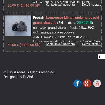
od roku 2010, TMAPU81DAEJ141713,
Kontaktovať inzerenta
|
Detail inzerátu
80,00 € (2 410,00 SK)
kompresor na kimatizáciu, použité originálne
autosúčiastky z autov…
Predaj
»
kompresor klimatizácie na suzuki
2975716
grand vitaru II,
(Skl. č. dielu:
)
na suzuki grand vitara 1,9ddis 95kw, F9Q,
4x4 , manuálna prevodovka,
JSAJTD44V00222891, od roku 2005,
kompresor na klimatizáciu, použité originálne
Kontaktovať inzerenta
|
Detail inzerátu
70,00 € (2 109,00 SK)
autosúčiastky z autovrakovisk…
© KupisPredas. All rights reserved.
Designed by Dr.Abé