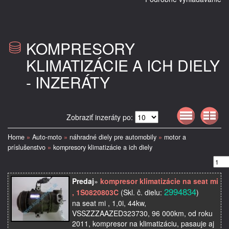
KOMPRESORY
KLIMATIZÁCIE A ICH DIELY
- INZERÁTY
Zobraziť inzeráty po:
Home
»
Auto-moto
»
náhradné diely pre automobily
»
motor a
príslušenstvo
»
kompresory klimatizácie a ich diely
Predaj
»
kompresor klimatizácie na seat mi
2994834
, 1S0820803C
(Skl. č. dielu:
)
na seat mi , 1,0i, 44kw,
VSSZZZAAZED323730, 96 000km, od roku
2011, kompresor na klimatizáciu, pasauje aj