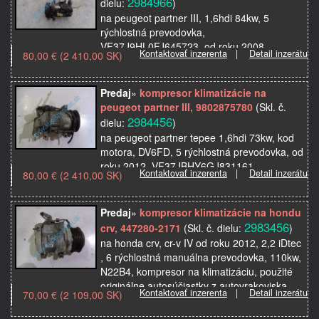
2984966
dielu:
)
na peugeot partner III, 1,6hdi 84kw, 5
rýchlostná prevodovka,
VF37J9HL0FJ645723, od roku 2008,
Kontaktovať inzerenta
|
Detail inzerátu
80,00 € (2 410,00 SK)
kompresor klimatizácie, pasuje aj na citroen
berlingo, použité originálne autosúči…
Predaj
»
kompresor klimatizácie na
peugeot partner III, 9802875780
(Skl. č.
2984456
dielu:
)
na peugeot partner tepee 1,6hdi 73kw, kod
motora, DV6FD, 5 rýchlostná prevodovka, od
roku 2012, VF37JBHY6GJ831161,
Kontaktovať inzerenta
|
Detail inzerátu
80,00 € (2 410,00 SK)
najazdené 89700km, kompresor na
klimatizáciu, pasuje aj na ci…
Predaj
»
kompresor klimatizácie na hondu
2983456
crv, 447280-2171
(Skl. č. dielu:
)
na honda crv, cr-v IV od roku 2012, 2,2 iDtec
, 6 rýchlostná manuálna prevodovka, 110kw,
N22B4, kompresor na klimatizáciu, použité
originálne autosúčiastky z autovrakoviska
Kontaktovať inzerenta
|
Detail inzerátu
70,00 € (2 109,00 SK)