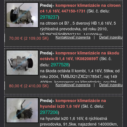
Predaj
»
kompresor klimatizácie na citroen
c4 1,6 16V, 447150-1731
(Skl. č. dielu:
2978237
)
na citroen c4 B7 , 5 dverový HB 1,6 16V, 5
rýchlostná prevodovka, od roku 2010,
VF7NC5FS0BY507131, 141000km,
Kontaktovať inzerenta
|
Detail inzerátu
70,00 € (2 109,00 SK)
kompresor na klimatizáciu, použité originálne
autosúčiastky z auto…
Predaj
»
kompresor klimatizácie na škodu
octáviu II 1,4 16V, 1K0820859T
(Skl. č.
2977528
dielu:
)
na škoda octávia II kombi, 1,4 16V, 59kw, od
roku 2004, TMBJX21ZXC2178547, naj 149
400km, kompresor na klimatizáciu, použité
Kontaktovať inzerenta
|
Detail inzerátu
80,00 € (2 410,00 SK)
originálne autosúčiastky z autovrakoviska
Predaj
»
kompresor klimatizácie na
hyundai ix20 1,6 16V
(Skl. č. dielu:
2977206
)
na hyundai ix20 1,6 16V, 6 rýchlostná
prevodovka, 91,5kw, najazdené 140000km,