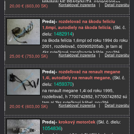
MINIMALNE PRASKNUTÁ, 030905205aa,
Kontaktovať inzerenta
|
Detail inzerátu
20,00 € (603,00 SK)
použité originálne autosúčiastky z
autovrakoviska
Predaj
»
rozdelovač na škodu felíciu
1,6mpi, autodiely na škoda felícia,
(Skl. č.
1482914
dielu:
)
na škoda felícia 1,6mpi od roku 1994 do roku
2001, rozdelovač, 030905205ab, je tam aj
4ks sviečkové zapaľovacie káble, použité
Kontaktovať inzerenta
|
Detail inzerátu
25,00 € (753,00 SK)
originálne autosúčiastky z autovrakoviska
Predaj
»
rozdeľovač na renault megane
1,4i, autodiely na renault megane,
(Skl. č.
1459370
dielu:
)
na renault megane 1,4i od roku 1995,
rozdeľovač, h 7700742852, h7700742852 sú
tam aj 3ks sviečkový kábel, použité
Kontaktovať inzerenta
|
Detail inzerátu
20,00 € (603,00 SK)
originálne autosúčiastky z autovrakoviska,
BEZ 1KS SVIEČKOVÉHO KÁ…
Predaj
»
krokový motorček
(Skl. č. dielu:
1054836
)