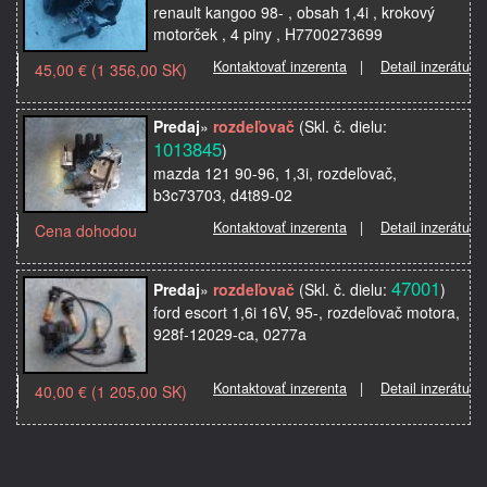
renault kangoo 98- , obsah 1,4i , krokový
motorček , 4 piny , H7700273699
Kontaktovať inzerenta
|
Detail inzerátu
45,00 € (1 356,00 SK)
Predaj
»
rozdeľovač
(Skl. č. dielu:
1013845
)
mazda 121 90-96, 1,3i, rozdeľovač,
b3c73703, d4t89-02
Kontaktovať inzerenta
|
Detail inzerátu
Cena dohodou
47001
Predaj
»
rozdeľovač
(Skl. č. dielu:
)
ford escort 1,6i 16V, 95-, rozdeľovač motora,
928f-12029-ca, 0277a
Kontaktovať inzerenta
|
Detail inzerátu
40,00 € (1 205,00 SK)