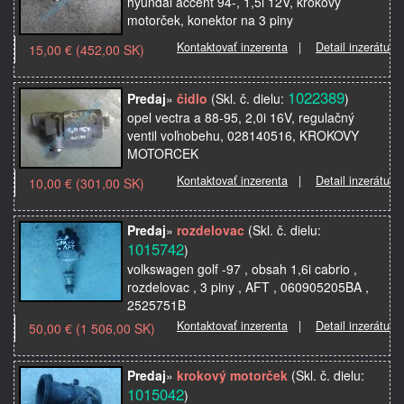
hyundai accent 94-, 1,5i 12V, krokový
motorček, konektor na 3 piny
Kontaktovať inzerenta
|
Detail inzerátu
15,00 € (452,00 SK)
1022389
Predaj
»
čidlo
(Skl. č. dielu:
)
opel vectra a 88-95, 2,0i 16V, regulačný
ventil voľnobehu, 028140516, KROKOVY
MOTORCEK
Kontaktovať inzerenta
|
Detail inzerátu
10,00 € (301,00 SK)
Predaj
»
rozdelovac
(Skl. č. dielu:
1015742
)
volkswagen golf -97 , obsah 1,6i cabrio ,
rozdelovac , 3 piny , AFT , 060905205BA ,
2525751B
Kontaktovať inzerenta
|
Detail inzerátu
50,00 € (1 506,00 SK)
Predaj
»
krokový motorček
(Skl. č. dielu:
1015042
)