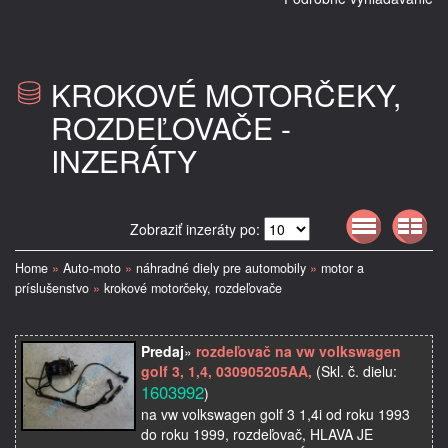
KROKOVÉ MOTORČEKY,
ROZDEĽOVAČE -
INZERÁTY
Zobraziť inzeráty po:
Home
»
Auto-moto
»
náhradné diely pre automobily
»
motor a
príslušenstvo
»
krokové motorčeky, rozdeľovače
Predaj
»
rozdeľovač na vw volkswagen
golf 3, 1,4, 030905205AA,
(Skl. č. dielu:
1603992
)
na vw volkswagen golf 3 1,4i od roku 1993
do roku 1999, rozdeľovač, HLAVA JE