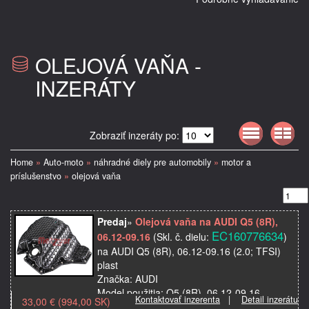
OLEJOVÁ VAŇA -
INZERÁTY
Zobraziť inzeráty po:
Home
»
Auto-moto
»
náhradné diely pre automobily
»
motor a
príslušenstvo
»
olejová vaňa
Predaj
»
Olejová vaňa na AUDI Q5 (8R),
EC160776634
06.12-09.16
(Skl. č. dielu:
)
na AUDI Q5 (8R), 06.12-09.16 (2.0; TFSI)
plast
Značka: AUDI
Model použitia: Q5 (8R), 06.12-09.16
Kontaktovať inzerenta
|
Detail inzerátu
33,00 € (994,00 SK)
Objem motora: 2.0