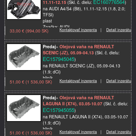
EC160776564
11.11-12.15
(Skl. č. dielu:
)
Kvalita: Od…
na AUDI A4/S4 (B8), 11.11-12.15 (1.8, 2.0;
TFSI)
plast
Značka: AUDI
Kontaktovať inzerenta
|
Detail inzerátu
33,00 € (994,00 SK)
Model použitia: A4/S4 (B8), 11.11-12.15
Objem motora: 1.8, 2.0
Typ motora/Obchodný názov motora:…
Predaj
»
Olejová vaňa na RENAULT
SCENIC (JZ), 05.09-04.13
(Skl. č. dielu:
EC157945045
)
na RENAULT SCENIC (JZ), 05.09-04.13
(1.9; dCi)
hliník
Kontaktovať inzerenta
|
Detail inzerátu
51,00 € (1 536,00 SK)
Značka: RENAULT
Model použitia: SCENIC (JZ), 05.09-04.13
Objem motora: 1.9
Predaj
»
Olejová vaňa na RENAULT
Typ motora/Obchodný názov motora: D…
LAGUNA II (X74), 03.05-10.07
(Skl. č. dielu:
EC157945055
)
na RENAULT LAGUNA II (X74), 03.05-10.07
(1.9; dCi)
hliník
Kontaktovať inzerenta
|
Detail inzerátu
51,00 € (1 536,00 SK)
Značka: RENAULT