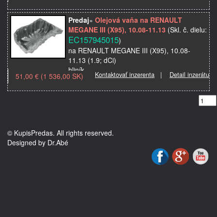
Model použitia:
Objem motora: 1.9
Predaj
»
Olejová vaňa na RENAULT
Typ motora/Obchodný názov motora: DCi
MEGANE III (X95), 10.08-11.13
(Skl. č. dielu:
Kvalita: Odpor…
EC157945015
)
na RENAULT MEGANE III (X95), 10.08-
11.13 (1.9; dCi)
hliník
Kontaktovať inzerenta
|
Detail inzerátu
51,00 € (1 536,00 SK)
Značka: RENAULT
Model použitia:
Objem motora: 1.9
Typ motora/Obchodný názov motora: DCi
Kvalita: Odpo…
© KupisPredas. All rights reserved.
Designed by Dr.Abé