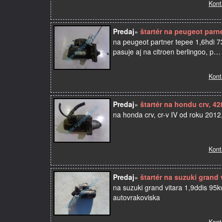
Kont
Predaj
»
štartér na peugeot parne
na peugeot partner tepee 1,6hdi 
pasuje aj na citroen berlingoo, p…
Kont
Predaj
»
štartér na hondu crv, 4
na honda crv, cr-v IV od roku 2012
Kont
Predaj
»
štartér na suzuki grand 
na suzuki grand vitara 1,9ddis 95
autovrakoviska