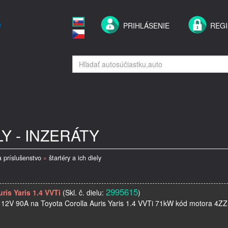
PRIHLÁSENIE
REGI
Y - INZERÁTY
a príslušenstvo
»
štartéry a ich diely
2995615
uris Yaris 1.4 VVTi
(Skl. č. dielu:
)
12V 90A na Toyota Corolla Auris Yaris 1.4 VVTi 71kW kód motora 4ZZ-