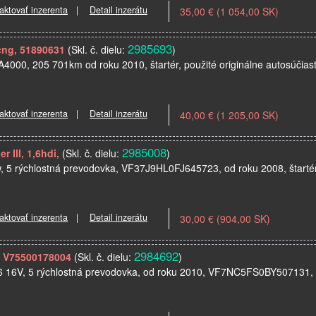
aktovať inzerenta
|
Detail inzerátu
35,00 € (1 054,00 SK)
2985693
4cng, 51890631
(Skl. č. dielu:
)
8A4000, 205 701km od roku 2010, štartér, použité originálne autosúčias
aktovať inzerenta
|
Detail inzerátu
40,00 € (1 205,00 SK)
2985008
r III, 1,6hdi,
(Skl. č. dielu:
)
w, 5 rýchlostná prevodovka, VF37J9HL0FJ645723, od roku 2008, štartér, 
aktovať inzerenta
|
Detail inzerátu
30,00 € (904,00 SK)
2984692
6, V75500178004
(Skl. č. dielu:
)
,6 16V, 5 rýchlostná prevodovka, od roku 2010, VF7NC5FS0BY507131, 14