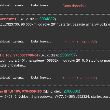
aktovať inzerenta
|
Detail inzerátu
Cena dohodou
2994832
 02M911021H
(Skl. č. dielu:
)
ZED323730, 96 000km, od roku 2011, štartér, pasauje aj na vw volkswag
aktovať inzerenta
|
Detail inzerátu
35,00 € (1 054,00 SK)
2986997
 1,6 16V, V755001780-04
(Skl. č. dielu:
)
w, kód motora 5F01, najazdené 108832km, od roku 2010, 5 stupňová ma
žité originálne…
aktovať inzerenta
|
Detail inzerátu
40,00 € (1 205,00 SK)
2986096
go III 1,6 16V, V764559480
(Skl. č. dielu:
)
88kw, 5F01, 5 rýchlostná prevodovka, VF77J5FS6GJ552324, štartér, pasuj