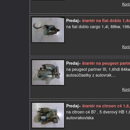
Kont
Predaj
»
štartér na fiat doblo 1,
na fiat doblo cargo 1,4i, 88kw, 19
Kont
Predaj
»
štartér na peugeot partne
na peugeot partner III, 1,6hdi 84k
autosúčiastky z autovrak…
Kont
Predaj
»
štartér na citroen c4 1,
na citroen c4 B7 , 5 dverový HB 1
autovrakoviska