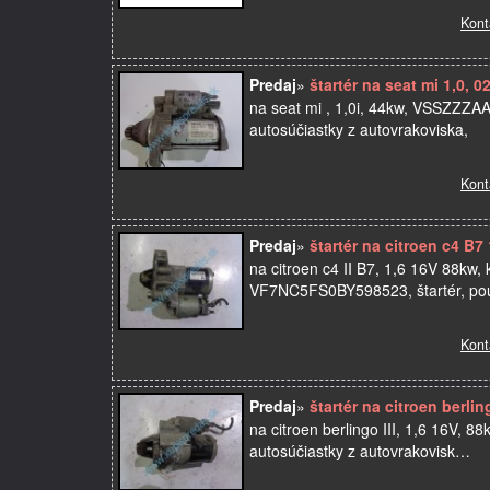
Kont
Predaj
»
štartér na seat mi 1,0,
na seat mi , 1,0i, 44kw, VSSZZZAA
autosúčiastky z autovrakoviska,
Kont
Predaj
»
štartér na citroen c4 B7
na citroen c4 II B7, 1,6 16V 88k
VF7NC5FS0BY598523, štartér, pou
Kont
Predaj
»
štartér na citroen berlin
na citroen berlingo III, 1,6 16V, 
autosúčiastky z autovrakovisk…