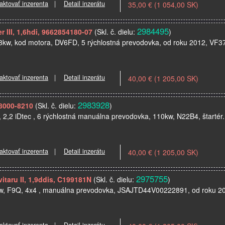
aktovať inzerenta
|
Detail inzerátu
35,00 € (1 054,00 SK)
2984495
r III, 1,6hdi, 9662854180-07
(Skl. č. dielu:
)
73kw, kod motora, DV6FD, 5 rýchlostná prevodovka, od roku 2012, V
aktovať inzerenta
|
Detail inzerátu
40,00 € (1 205,00 SK)
2983928
28000-8210
(Skl. č. dielu:
)
, 2,2 iDtec , 6 rýchlostná manuálna prevodovka, 110kw, N22B4, štartér.
aktovať inzerenta
|
Detail inzerátu
40,00 € (1 205,00 SK)
2975755
vitaru II, 1,9ddis, C199181N
(Skl. č. dielu:
)
kw, F9Q, 4x4 , manuálna prevodovka, JSAJTD44V00222891, od roku 2005,