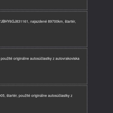
F37JBHY6GJ831161, najazdené 89700km, štartér,
 použité originálne autosúčiastky z autovrakoviska
 štartér, použité originálne autosúčiastky z