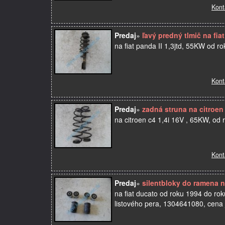
Kont
Predaj
»
ľavý predný tlmič na fia
na fiat panda II 1,3jtd, 55KW od ro
Kont
Predaj
»
zadná struna na citroen
na citroen c4 1,4i 16V , 65KW, od
Kont
Predaj
»
silentbloky do ramena n
na fiat ducato od roku 1994 do r
listového pera, 1304641080, cena