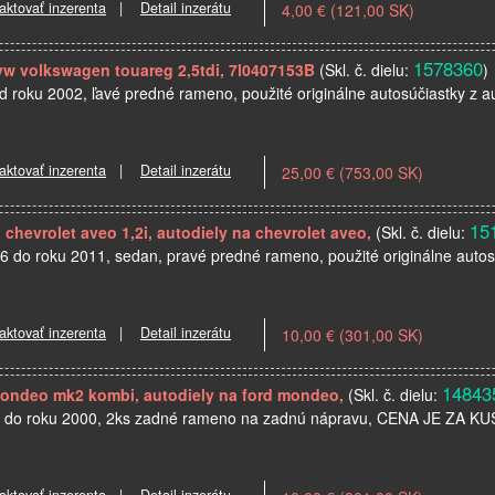
aktovať inzerenta
|
Detail inzerátu
4,00 € (121,00 SK)
1578360
vw volkswagen touareg 2,5tdi, 7l0407153B
(Skl. č. dielu:
)
d roku 2002, ľavé predné rameno, použité originálne autosúčiastky z a
aktovať inzerenta
|
Detail inzerátu
25,00 € (753,00 SK)
15
chevrolet aveo 1,2i, autodiely na chevrolet aveo,
(Skl. č. dielu:
06 do roku 2011, sedan, pravé predné rameno, použité originálne autos
aktovať inzerenta
|
Detail inzerátu
10,00 € (301,00 SK)
14843
ondeo mk2 kombi, autodiely na ford mondeo,
(Skl. č. dielu:
93 do roku 2000, 2ks zadné rameno na zadnú nápravu, CENA JE Z