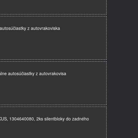
e autosúčiastky z autovrakoviska
álne autosúčiastky z autovrakovisa
 KUS, 1304640080, 2ks silentbloky do zadného