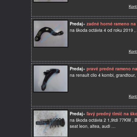
Kont
Predaj
»
zadné horné rameno na
na škoda octávia 4 od roku 2019 ,
Kont
Predaj
»
pravé predné rameno na 
na renault clio 4 kombi, grandtou
Kont
Predaj
»
ľavý predný tlmič na ško
na škoda octávia 2 1,9tdi 77KW , B
seat leon, altea, audi …