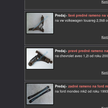
Kont
Predaj
»
ľavé predné rameno na 
na vw volkswagen touareg 2,5tdi o
Kont
Predaj
»
pravé predné rameno na 
na chevrolet aveo 1,2i od roku 20
Kont
Predaj
»
zadné rameno na ford m
na ford mondeo mk2 od roku 19