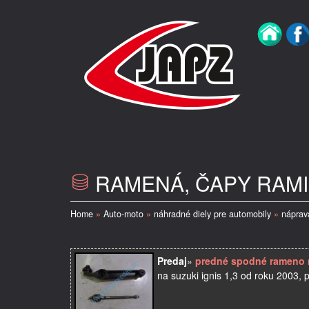
RAMENÁ, ČAPY RAMI
Home
»
Auto-moto
»
náhradné diely pre automobily
»
náprava
Predaj
»
predné spodné rameno n
na suzuki ignis 1,3 od roku 2003, 