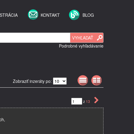
STRÁCIA
KONTAKT
BLOG
Podrobné vyhľadávanie
Zobraziť inzeráty po:
z
13
ch,