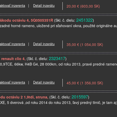
aktovať inzerenta
|
Detail inzerátu
20,00 € (603,00 SK)
2451322
 škodu octáviu 4, 5Q0505351R
(Skl. č. dielu:
)
 zadné horné rameno, uložené pri sťahovaní okna, použité originálne a
aktovať inzerenta
|
Detail inzerátu
35,00 € (1 054,00 SK)
2323417
renault clio 4,
(Skl. č. dielu:
)
r, 0,9TCE, 66kw, H4B G4, 28 000km, od roku 2013, pravé predné rameno,
aktovať inzerenta
|
Detail inzerátu
45,00 € (1 356,00 SK)
2015597
du octáviu 2 1,9tdi, struna,
(Skl. č. dielu:
)
XE, 5 dverová ,od roku 2014 do roku 2013, ľavý predný tlmič, je tam aj