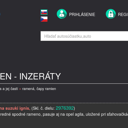
PRIHLÁSENIE
REGI
EN - INZERÁTY
 a jej časti
»
ramená, čapy ramien
2976392
a suzuki ignis,
(Skl. č. dielu:
)
predné spodné rameno, pasuje aj na opel agila, uložené pri sťahovačká