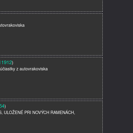
utovrakoviska
11912
)
účiastky z autovrakoviska
54
)
A KUS, ULOŽENÉ PRI NOVÝCH RAMENÁCH,