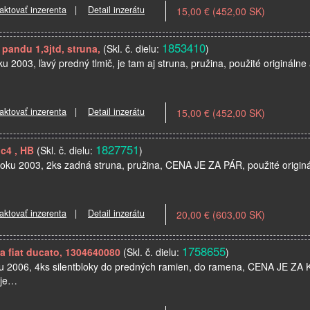
aktovať inzerenta
|
Detail inzerátu
15,00 € (452,00 SK)
1853410
t pandu 1,3jtd, struna,
(Skl. č. dielu:
)
ku 2003, ľavý predný tlmič, je tam aj struna, pružina, použité origináln
aktovať inzerenta
|
Detail inzerátu
15,00 € (452,00 SK)
1827751
 c4 , HB
(Skl. č. dielu:
)
 roku 2003, 2ks zadná struna, pružina, CENA JE ZA PÁR, použité origin
aktovať inzerenta
|
Detail inzerátu
20,00 € (603,00 SK)
1758655
a fiat ducato, 1304640080
(Skl. č. dielu:
)
oku 2006, 4ks silentbloky do predných ramien, do ramena, CENA JE ZA
 je…