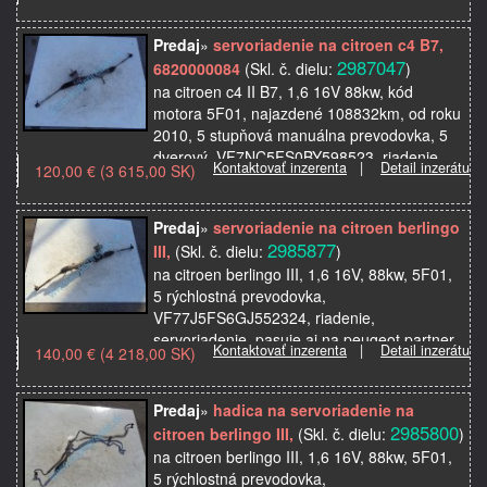
Predaj
»
servoriadenie na citroen c4 B7,
2987047
6820000084
(Skl. č. dielu:
)
na citroen c4 II B7, 1,6 16V 88kw, kód
motora 5F01, najazdené 108832km, od roku
2010, 5 stupňová manuálna prevodovka, 5
dverový, VF7NC5FS0BY598523, riadenie,
Kontaktovať inzerenta
|
Detail inzerátu
120,00 € (3 615,00 SK)
servoriadenie, pou…
Predaj
»
servoriadenie na citroen berlingo
2985877
III,
(Skl. č. dielu:
)
na citroen berlingo III, 1,6 16V, 88kw, 5F01,
5 rýchlostná prevodovka,
VF77J5FS6GJ552324, riadenie,
servoriadenie, pasuje aj na peugeot partner,
Kontaktovať inzerenta
|
Detail inzerátu
140,00 € (4 218,00 SK)
použité originálne autosúčiastky…
Predaj
»
hadica na servoriadenie na
2985800
citroen berlingo III,
(Skl. č. dielu:
)
na citroen berlingo III, 1,6 16V, 88kw, 5F01,
5 rýchlostná prevodovka,