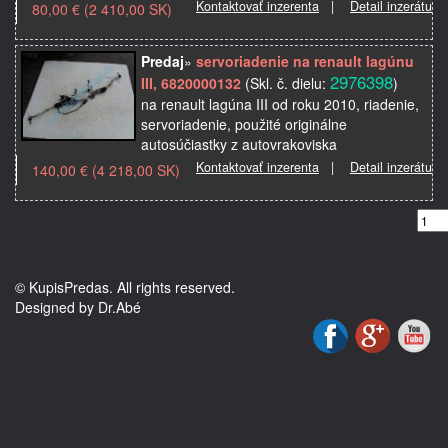
Kontaktovať inzerenta
|
Detail inzerátu
80,00 € (2 410,00 SK)
venga, použité originál…
Predaj
»
servoriadenie na renault lagúnu
2976398
III, 6820000132
(Skl. č. dielu:
)
na renault lagúna III od roku 2010, riadenie,
servoriadenie, použité originálne
autosúčiastky z autovrakoviska
Kontaktovať inzerenta
|
Detail inzerátu
140,00 € (4 218,00 SK)
© KupisPredas. All rights reserved.
Designed by Dr.Abé