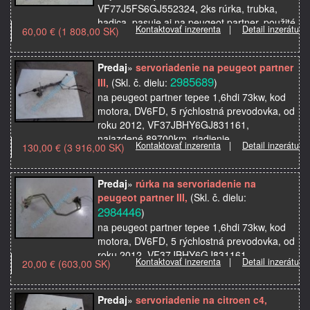
VF77J5FS6GJ552324, 2ks rúrka, trubka,
hadica, pasuje aj na peugeot partner, použité
Kontaktovať inzerenta
|
Detail inzerátu
60,00 € (1 808,00 SK)
originálne autosúčiastk…
Predaj
»
servoriadenie na peugeot partner
2985689
III,
(Skl. č. dielu:
)
na peugeot partner tepee 1,6hdi 73kw, kod
motora, DV6FD, 5 rýchlostná prevodovka, od
roku 2012, VF37JBHY6GJ831161,
najazdené 89700km, riadienie,
Kontaktovať inzerenta
|
Detail inzerátu
130,00 € (3 916,00 SK)
servoriadenie, pasuje aj na citr…
Predaj
»
rúrka na servoriadenie na
peugeot partner III,
(Skl. č. dielu:
2984446
)
na peugeot partner tepee 1,6hdi 73kw, kod
motora, DV6FD, 5 rýchlostná prevodovka, od
roku 2012, VF37JBHY6GJ831161,
Kontaktovať inzerenta
|
Detail inzerátu
20,00 € (603,00 SK)
najazdené 89700km, rúrka, trubka, hadica
na riadenie, servoriade…
Predaj
»
servoriadenie na citroen c4,