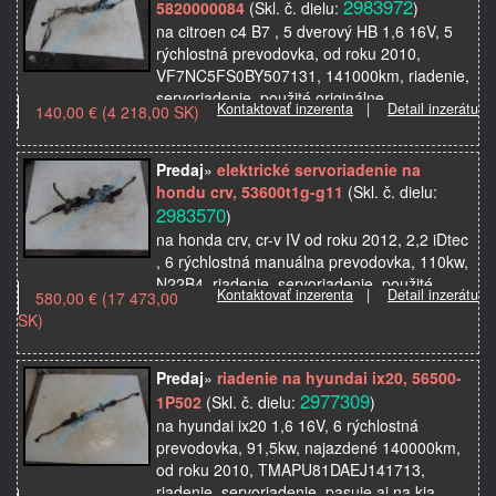
2983972
5820000084
(Skl. č. dielu:
)
na citroen c4 B7 , 5 dverový HB 1,6 16V, 5
rýchlostná prevodovka, od roku 2010,
VF7NC5FS0BY507131, 141000km, riadenie,
servoriadenie, použité originálne
Kontaktovať inzerenta
|
Detail inzerátu
140,00 € (4 218,00 SK)
autosúčiastky z autovrako…
Predaj
»
elektrické servoriadenie na
hondu crv, 53600t1g-g11
(Skl. č. dielu:
2983570
)
na honda crv, cr-v IV od roku 2012, 2,2 iDtec
, 6 rýchlostná manuálna prevodovka, 110kw,
N22B4, riadenie, servoriadenie, použité
Kontaktovať inzerenta
|
Detail inzerátu
580,00 € (17 473,00
originálne autosúčiastky z autovrakoviska
SK)
Predaj
»
riadenie na hyundai ix20, 56500-
2977309
1P502
(Skl. č. dielu:
)
na hyundai ix20 1,6 16V, 6 rýchlostná
prevodovka, 91,5kw, najazdené 140000km,
od roku 2010, TMAPU81DAEJ141713,
riadenie, servoriadenie, pasuje aj na kia