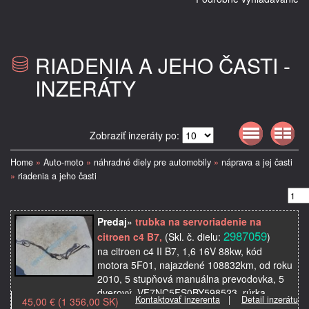
RIADENIA A JEHO ČASTI -
INZERÁTY
Zobraziť inzeráty po:
Home
»
Auto-moto
»
náhradné diely pre automobily
»
náprava a jej časti
»
riadenia a jeho časti
Predaj
»
trubka na servoriadenie na
2987059
citroen c4 B7,
(Skl. č. dielu:
)
na citroen c4 II B7, 1,6 16V 88kw, kód
motora 5F01, najazdené 108832km, od roku
2010, 5 stupňová manuálna prevodovka, 5
dverový, VF7NC5FS0BY598523, rúrka,
Kontaktovať inzerenta
|
Detail inzerátu
45,00 € (1 356,00 SK)
trubka, hadica na riade…