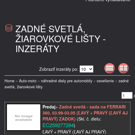
ZADNÉ SVETLÁ,
ŽIAROVKOVÉ LIŠTY -
INZERÁTY
Zobraziť inzeráty po:
Home
»
Auto-moto
»
náhradné diely pre automobily
»
osvetlenie
»
zadné
svetlá, žiarovkové lišty
Predaj
»
Zadné svetlá - sada na FERRARI
360, 03.99-03.05 (ĽAVÝ + PRAVÝ (ĽAVÝ AJ
PRAVÝ) ZADOK)
(Skl. č. dielu:
EC259277284
)
ĽAVÝ + PRAVÝ (ĽAVÝ AJ PRAVÝ)