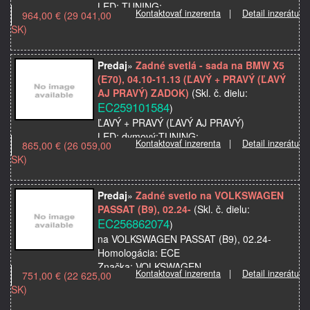
LED; TUNING;
Kontaktovať inzerenta
|
Detail inzerátu
964,00 € (29 041,00
Značka: FERRARI
SK)
Model použitia: 360, 03.99-03.05
Strana: ľavá+pravá
Kvalita: Odporúčaná kvalita
Predaj
»
Zadné svetlá - sada na BMW X5
Miesto montáže: zadný
(E70), 04.10-11.13 (ĽAVÝ + PRAVÝ (ĽAVÝ
AJ PRAVÝ) ZADOK)
(Skl. č. dielu:
EC259101584
)
ĽAVÝ + PRAVÝ (ĽAVÝ AJ PRAVÝ)
LED; dymový;TUNING;
Kontaktovať inzerenta
|
Detail inzerátu
865,00 € (26 059,00
Značka: BMW
SK)
Model použitia: X5 (E70), 04.10-11.13
Strana: ľavá+pravá
Kvalita: Odporúčaná kvalita
Predaj
»
Zadné svetlo na VOLKSWAGEN
Farba: dymový
PASSAT (B9), 02.24-
(Skl. č. dielu:
EC256862074
)
na VOLKSWAGEN PASSAT (B9), 02.24-
Homologácia: ECE
Značka: VOLKSWAGEN
Kontaktovať inzerenta
|
Detail inzerátu
751,00 € (22 625,00
Model použitia: PASSAT (B9), 02.24-
SK)
Kvalita: Najvyššia kvalita
Názov dielu: Zadné svetlo