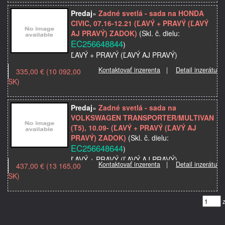
Model použitia: TRANSPORTER/MULTIVAN
(T5), 10.09-
Predaj
»
Zadné svetlá - sada na HONDA
Strana: ľavá+pravá
CIVIC, 07.16-12.21 (ĽAVÝ + PRAVÝ (ĽAVÝ
Kvalita: Odporúčaná kvalita…
AJ PRAVÝ) ZADOK)
(Skl. č. dielu:
EC256648844
)
ĽAVÝ + PRAVÝ (ĽAVÝ AJ PRAVÝ)
Kontaktovať inzerenta
|
Detail inzerátu
335,00 € (10 092,00
Značka: HONDA
SK)
Model použitia: CIVIC, 07.16-12.21
Typ karosérie: hatchback
Strana: ľavá+pravá
Predaj
»
Zadné svetlá - sada na
Kvalita: Prémiová odporúčaná kvalita
VOLKSWAGEN TRANSPORTER/MULTIVAN
(T5), 10.09- (ĽAVÝ + PRAVÝ (ĽAVÝ AJ
PRAVÝ) ZADOK)
(Skl. č. dielu:
EC256648644
)
ĽAVÝ + PRAVÝ (ĽAVÝ AJ PRAVÝ)
Kontaktovať inzerenta
|
Detail inzerátu
437,00 € (13 165,00
LED; dymový;TUNING;
SK)
Značka: VOLKSWAGEN
Model použitia: TRANSPORTER/MULTIVAN
(T5), 10.09-
Strana: ľavá+pravá
Kvalita: Odporúčaná kvalita…