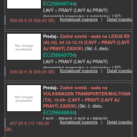
EC256649744
)
ĽAVÝ + PRAVÝ (ĽAVÝ AJ PRAVÝ)
dynamická smerovka; s animáciou; LED;
Kontaktovať inzerenta
|
Detail inzerátu
309,00 € (9 309,00 SK)
dymový;TUNING; chýba;
Značka: LEXUS
Model použitia: RX (AL10), 04.09-04.12
Predaj
»
Zadné svetlá - sada na LEXUS RX
Strana: ľavá+pravá
(AL10), 04.12-12.15 (ĽAVÝ + PRAVÝ (ĽAVÝ
Kva…
AJ PRAVÝ) ZADOK)
(Skl. č. dielu:
EC256649754
)
ĽAVÝ + PRAVÝ (ĽAVÝ AJ PRAVÝ)
dynamická smerovka; s animáciou; LED;
Kontaktovať inzerenta
|
Detail inzerátu
309,00 € (9 309,00 SK)
dymový;TUNING; chýba;
Značka: LEXUS
Model použitia: RX (AL10), 04.12-12.15
Predaj
»
Zadné svetlá - sada na
Strana: ľavá+pravá
VOLKSWAGEN TRANSPORTER/MULTIVAN
Kva…
(T5), 10.09- (ĽAVÝ + PRAVÝ (ĽAVÝ AJ
PRAVÝ) ZADOK)
(Skl. č. dielu:
EC256648644
)
ĽAVÝ + PRAVÝ (ĽAVÝ AJ PRAVÝ)
Kontaktovať inzerenta
|
Detail inzerátu
437,00 € (13 165,00
LED; dymový;TUNING;
SK)
Značka: VOLKSWAGEN