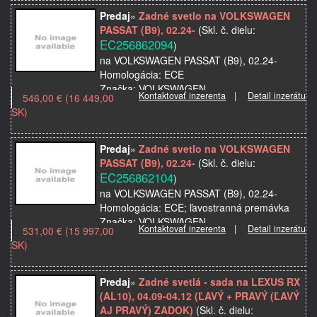
OE…
Predaj
»
Zadné svetlo na VOLKSWAGEN
PASSAT (B9), 02.24-
(Skl. č. dielu:
EC256862094
)
na VOLKSWAGEN PASSAT (B9), 02.24-
Homologácia: ECE
Značka: VOLKSWAGEN
Kontaktovať inzerenta
|
Detail inzerátu
546,00 € (16 449,00
Model použitia: PASSAT (B9), 02.24-
SK)
Kvalita: Najvyššia kvalita
Názov dielu: Zadné svetlo
OE…
Predaj
»
Zadné svetlo na VOLKSWAGEN
PASSAT (B9), 02.24-
(Skl. č. dielu:
EC256862104
)
na VOLKSWAGEN PASSAT (B9), 02.24-
Homologácia: ECE; ľavostranná premávka
Značka: VOLKSWAGEN
Kontaktovať inzerenta
|
Detail inzerátu
531,00 € (15 997,00
Model použitia: PASSAT (B9), 02.24-
SK)
Kvalita: Najvyššia kvalita
Názov die…
Predaj
»
Zadné svetlá - sada na LEXUS RX
(AL10), 04.09-04.12 (ĽAVÝ + PRAVÝ (ĽAVÝ
AJ PRAVÝ) ZADOK)
(Skl. č. dielu: