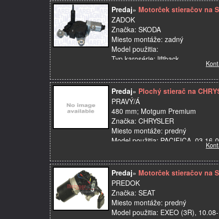
Predaj
»
Motorček stieračov na 
ZADOK
Značka: SKODA
Miesto montáže: zadný
Model použitia:
Typ karosérie: liftback
Kont
Kvalita: Prémiový diel prvovýroby
Názov dielu: Motorček stieračov
OE: 5J795…
Predaj
»
Plochý stierač na CHR
PRAVÝ/Á
480 mm; Motgum Premium
Značka: CHRYSLER
Miesto montáže: predný
Model použitia: PACIFICA, 03.16-
Kont
Strana: pravá
Kvalita: Odporúčaná kvalita
Názov d…
Predaj
»
Motorček stieračov na 
PREDOK
Značka: SEAT
Miesto montáže: predný
Model použitia: EXEO (3R), 10.08-