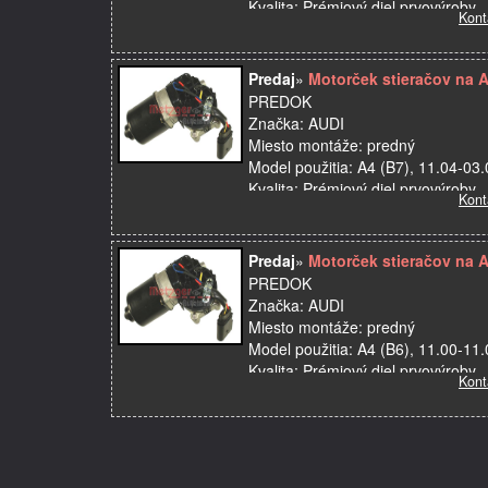
Kvalita: Prémiový diel prvovýroby
Kont
Názov dielu: Motorček stieračov
OE:
Výro…
Predaj
»
Motorček stieračov na 
PREDOK
Značka: AUDI
Miesto montáže: predný
Model použitia: A4 (B7), 11.04-03
Kvalita: Prémiový diel prvovýroby
Kont
Názov dielu: Motorček stieračov
OE:
Výrobca…
Predaj
»
Motorček stieračov na 
PREDOK
Značka: AUDI
Miesto montáže: predný
Model použitia: A4 (B6), 11.00-11
Kvalita: Prémiový diel prvovýroby
Kont
Názov dielu: Motorček stieračov
OE:
Výrobca…