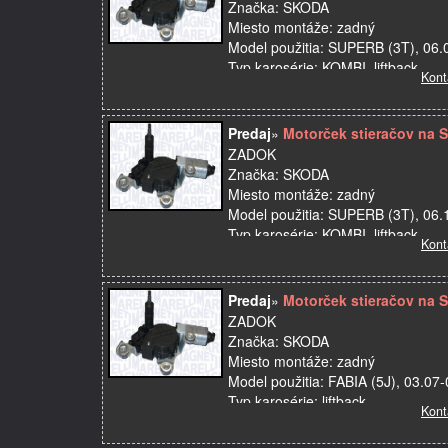
Značka: SKODA
Miesto montáže: zadný
Model použitia: SUPERB (3T), 06.
Typ karosérie: KOMBI, liftback
Kont
Kvalita: Prémiový diel prvovýroby
Názov dielu: …
Predaj
»
Motorček stieračov na 
ZADOK
Značka: SKODA
Miesto montáže: zadný
Model použitia: SUPERB (3T), 06.
Typ karosérie: KOMBI, liftback
Kont
Kvalita: Prémiový diel prvovýroby
Názov dielu: …
Predaj
»
Motorček stieračov na 
ZADOK
Značka: SKODA
Miesto montáže: zadný
Model použitia: FABIA (5J), 03.07
Typ karosérie: liftback
Kont
Kvalita: Prémiový diel prvovýroby
Názov dielu: Motorček…