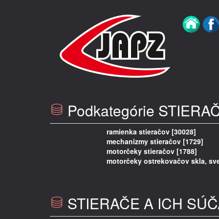
Podkategórie
STIERAČ
ramienka stieračov [30028]
mechanizmy stieračov [1729]
motorčeky stieračov [1788]
motorčeky ostrekovačov skla, svet
STIERAČE A ICH SÚČ