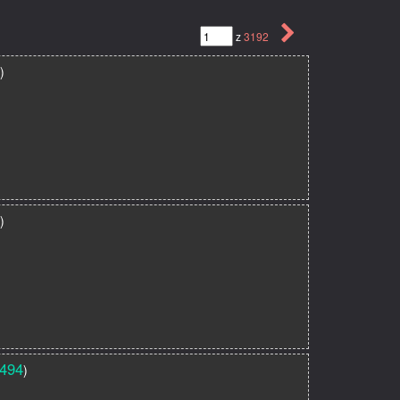
z
3192
)
)
494
)