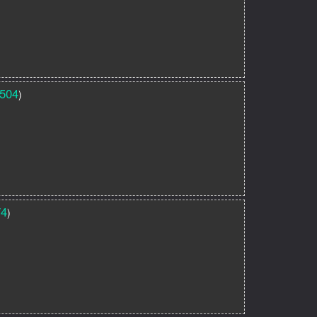
504
)
74
)