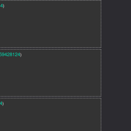
84
)
59428124
)
4
)