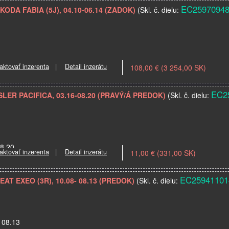
EC2597094
SKODA FABIA (5J), 04.10-06.14 (ZADOK)
(Skl. č. dielu:
aktovať inzerenta
|
Detail inzerátu
108,00 € (3 254,00 SK)
EC2
YSLER PACIFICA, 03.16-08.20 (PRAVÝ/Á PREDOK)
(Skl. č. dielu:
08.20
aktovať inzerenta
|
Detail inzerátu
11,00 € (331,00 SK)
EC25941101
SEAT EXEO (3R), 10.08- 08.13 (PREDOK)
(Skl. č. dielu:
 08.13