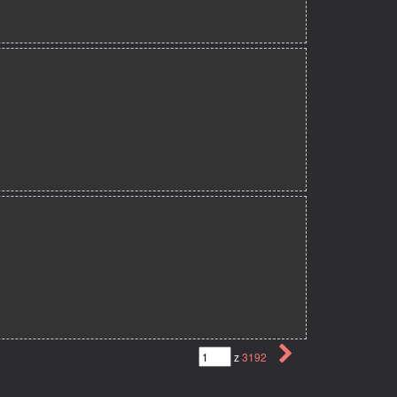
z
3192