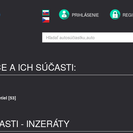
PRIHLÁSENIE
REGI
E A ICH SÚČASTI:
iel [53]
ASTI - INZERÁTY