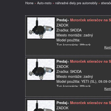
Home
»
Auto-moto
»
náhradné diely pre automobily
»
stierač
Predaj
»
Motorček stieračov na 
ZADOK
Značka: SKODA
Miesto montáže: zadný
Model použitia:
Typ karosérie: liftback
Kont
Kvalita: Prémiový diel prvovýroby
Názov dielu: Motorček stieračov
OE: 5J795…
Predaj
»
Motorček stieračov na 
ZADOK
Značka: SKODA
Miesto montáže: zadný
Model použitia: YETI (5L), 09.09-
Typ karosérie: liftback
Kont
Kvalita: Prémiový diel prvovýroby
Názov dielu: Motorček …
Predaj
»
Motorček stieračov na 
ZADOK