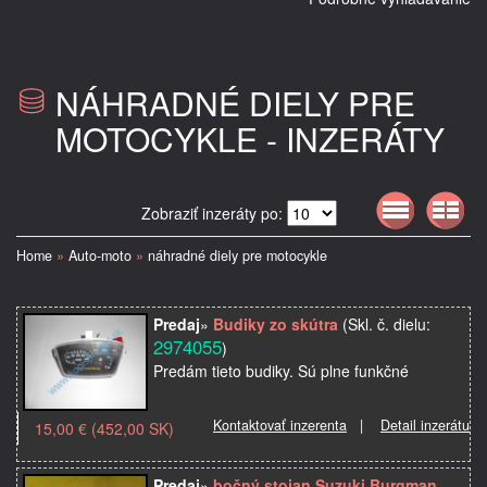
NÁHRADNÉ DIELY PRE
MOTOCYKLE - INZERÁTY
Zobraziť inzeráty po:
Home
»
Auto-moto
»
náhradné diely pre motocykle
Predaj
»
Budiky zo skútra
(Skl. č. dielu:
2974055
)
Predám tieto budiky. Sú plne funkčné
Kontaktovať inzerenta
|
Detail inzerátu
15,00 € (452,00 SK)
Predaj
»
bočný stojan Suzuki Burgman