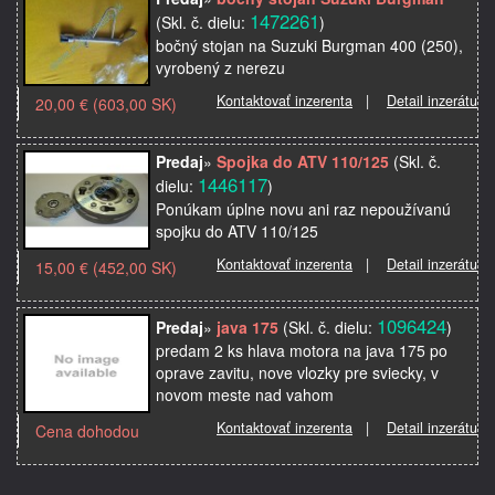
1472261
(Skl. č. dielu:
)
bočný stojan na Suzuki Burgman 400 (250),
vyrobený z nerezu
Kontaktovať inzerenta
|
Detail inzerátu
20,00 € (603,00 SK)
Predaj
»
Spojka do ATV 110/125
(Skl. č.
1446117
dielu:
)
Ponúkam úplne novu ani raz nepoužívanú
spojku do ATV 110/125
Kontaktovať inzerenta
|
Detail inzerátu
15,00 € (452,00 SK)
1096424
Predaj
»
java 175
(Skl. č. dielu:
)
predam 2 ks hlava motora na java 175 po
oprave zavitu, nove vlozky pre sviecky, v
novom meste nad vahom
Kontaktovať inzerenta
|
Detail inzerátu
Cena dohodou