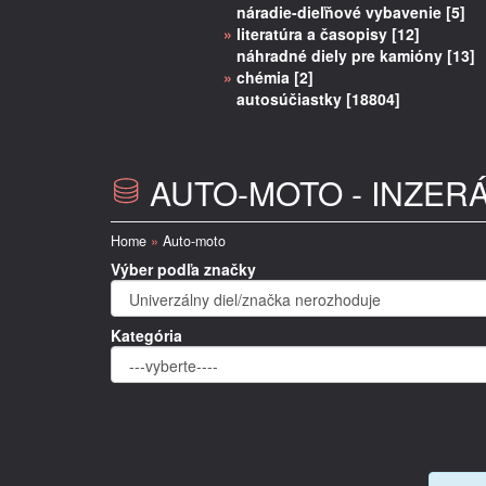
náradie-dieľňové vybavenie [5]
»
literatúra a časopisy [12]
náhradné diely pre kamióny [13]
»
chémia [2]
autosúčiastky [18804]
AUTO-MOTO - INZER
Home
»
Auto-moto
Výber podľa značky
Kategória