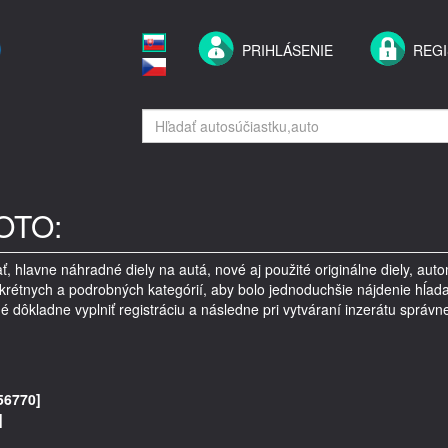
PRIHLÁSENIE
REGI
OTO:
ť, hlavne náhradné diely na autá, nové aj použité originálne diely, auto
nkrétnych a podrobných kategórií, aby bolo jednoduchšie nájdenie hĺadan
é dôkladne vyplniť registráciu a následne pri vytváraní inzerátu správne
56770]
]