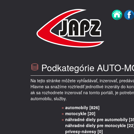
Podkategórie
AUTO-M
Na tejto stránke môžete vyhĺadávať, inzerovať, predáva
Hlavne sa snažíme roztriediť jednotlivé inzeráty do ko
ak sa rozhodnete inzerovať na tomto portáli, je potrebn
automobilu, služby.
»
automobily [826]
»
motocykle [20]
»
náhradné diely pre automobily [3
náhradné diely pre motocykle [22
prívesy-návesy [0]