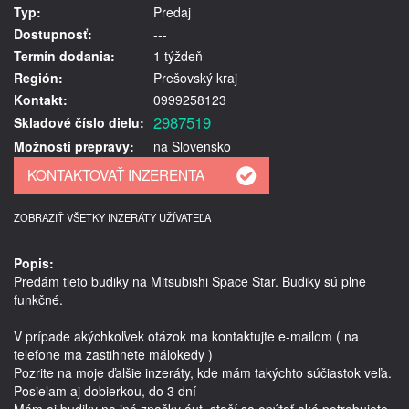
Typ:
Predaj
Dostupnosť:
---
Termín dodania:
1 týždeň
Región:
Prešovský kraj
Kontakt:
0999258123
2987519
Skladové číslo dielu:
Možnosti prepravy:
na Slovensko
ZOBRAZIŤ VŠETKY INZERÁTY UŽÍVATEĽA
Popis:
Predám tieto budiky na Mitsubishi Space Star. Budiky sú plne 
funkčné.

V prípade akýchkoľvek otázok ma kontaktujte e-mailom ( na 
telefone ma zastihnete málokedy )

Pozrite na moje ďalšie inzeráty, kde mám takýchto súčiastok veľa. 
Posielam aj dobierkou, do 3 dní

Mám aj budiky na iné značky áut, stačí sa opýtať aké potrebujete