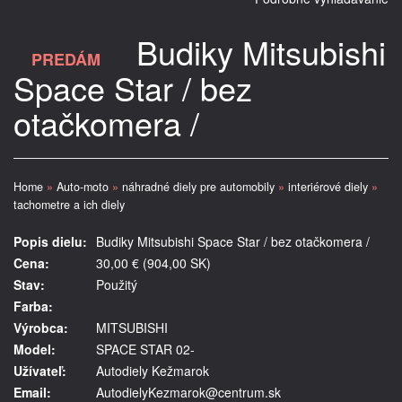
Budiky Mitsubishi
PREDÁM
Space Star / bez
otačkomera /
Home
»
Auto-moto
»
náhradné diely pre automobily
»
interiérové diely
»
tachometre a ich diely
Popis dielu:
Budiky Mitsubishi Space Star / bez otačkomera /
Cena:
30,00 € (904,00 SK)
Stav:
Použitý
Farba:
Výrobca:
MITSUBISHI
Model:
SPACE STAR 02-
Užívateľ:
Autodiely Kežmarok
Email:
AutodielyKezmarok@centrum.sk