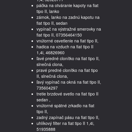
páčka na otváranie kapoty na fiat
tipo II, lanko
zámok, lanko na zadnú kapotu na
fiat tipo II, sedan
vypínač na výstražné smerovky na
fiat tipo II, 07356464150
vnútorné osvetlenie na fiat tipo II,
hadica na vzduch na fiat tipo II
1,4i, 46826960
ľavé predné clonítko na fiat tipo II,
slnečná clona,
pravé predné clonítko na fiat tipo
II, slnečná clona,
ľavý vypínač na okná na fiat tipo II,
735604297
tretie brzdové svetlo na fiat tipo II
sedan ,
vnútorné spätné zrkadlo na fiat
tipo II,
zadný zapínač pásu na fiat tipo II,
uhlíkový filter na fiat tipo II 1,4i,
51935888