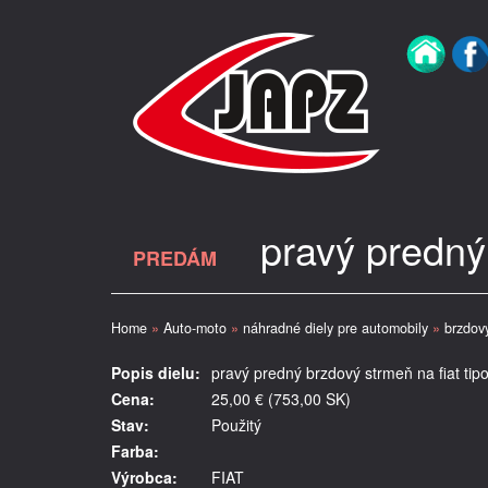
pravý predný 
PREDÁM
Home
»
Auto-moto
»
náhradné diely pre automobily
»
brzdov
Popis dielu:
pravý predný brzdový strmeň na fiat tipo 
Cena:
25,00 € (753,00 SK)
Stav:
Použitý
Farba:
Výrobca:
FIAT