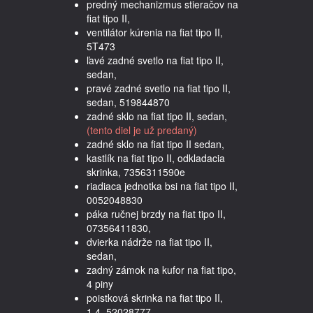
predný mechanizmus stieračov na
fiat tipo II,
ventilátor kúrenia na fiat tipo II,
5T473
ľavé zadné svetlo na fiat tipo II,
sedan,
pravé zadné svetlo na fiat tipo II,
sedan, 519844870
zadné sklo na fiat tipo II, sedan,
(tento diel je už predaný)
zadné sklo na fiat tipo II sedan,
kastlík na fiat tipo II, odkladacia
skrinka, 7356311590e
riadiaca jednotka bsi na fiat tipo II,
0052048830
páka ručnej brzdy na fiat tipo II,
07356411830,
dvierka nádrže na fiat tipo II,
sedan,
zadný zámok na kufor na fiat tipo,
4 piny
poistková skrinka na fiat tipo II,
1,4, 52028777