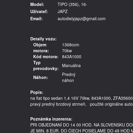
Model:
TIPO (356), 16-
Užívateľ:
JAPZ
Email:
autodielyjapz@gmail.com
Detaily vozu:
Objem
1368ccm
motora:
70kw
Kód motora:
843A1000
Typ
Manuálna
prevodovky:
Predný
Náhon:
náhon
Popis:
na fiat tipo sedan 1,4 16V 70kw, 843A1000, ZFA3560
pravý predný brzdový strmeň,   použité originálne auto
Poznámka inzerenta:
PRI OBJEDNANÍ DO 14 00 HOD. NA SLOVENSKU 
JE MIN. 8 EUR. DO ČIECH POSIELAME DO 48 HOD 