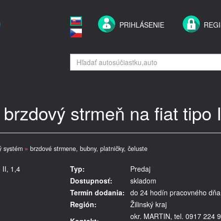
PRIHLÁSENIE
REGI
brzdový strmeň na fiat tipo I
ý systém
»
brzdové strmene, bubny, platničky, čeluste
II, 1,4
Typ:
Predaj
Dostupnosť:
skladom
Termín dodania:
do 24 hodín pracovného dňa
Región:
Žilinský kraj
okr. MARTIN, tel. 0917 224 9