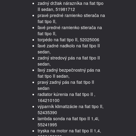
zadný držiak nárazníka na fiat tipo
II sedan, 51981712
pravé predné ramienko stierača na
fiat tipo II,
ľavé predné ramienko stierača na
fiat tipo II,
torpédo na fiat tipo II, 52025006
ľavé zadné nadkolo na fiat tipo II
sedan,
zadný stredový pás na fiat tipo II
sedan,
ľavý zadný bezpečnostný pás na
fiat tipo II sedan,
pravý zadný pás na fiat tipo II
sedan
radiator kúrenia na fiat tipo II ,
164210100
výparník klimatizácie na fiat tipo II,
52435390
lambda sonda na fiat tipo II 1,4i,
55241995
tryska na motor na fiat tipo II 1,4,