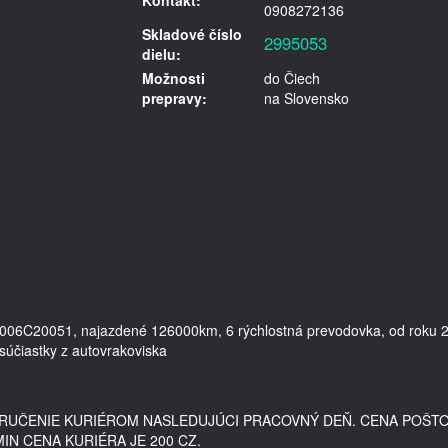
Kontakt:
0908272136
Skladové číslo
2995053
dielu:
Možnosti
do Čiech
prepravy:
na Slovensko
0006C20051, najazdené 126000km, 6 rýchlostná prevodovka, od roku 2
súčiastky z autovrakoviska

DORUČENIE KURIÉROM NASLEDUJÚCI PRACOVNÝ DEŇ. CENA POŠT
MIN CENA KURIÉRA JE 200 CZ.