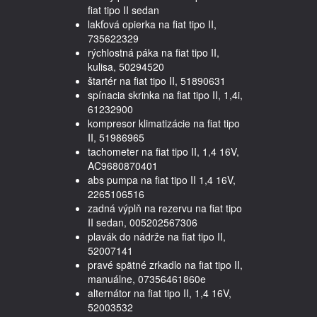
fiat tipo II sedan
lakťová opierka na fiat tipo II,
735622329
rýchlostná páka na fiat tipo II,
kulisa, 50294520
štartér na fiat tipo II, 51890631
spínacia skrinka na fiat tipo II, 1,4i,
61232900
kompresor klimatizácie na fiat tipo
II, 51986965
tachometer na fiat tipo II, 1,4 16V,
AC9680870401
abs pumpa na fiat tipo II 1,4 16V,
2265106516
zadná výplň na rezervu na fiat tipo
II sedan, 005202567306
plavák do nádrže na fiat tipo II,
52007141
pravé spätné zrkadlo na fiat tipo II,
manuálne, 07356461860e
alternátor na fiat tipo II, 1,4 16V,
52003532