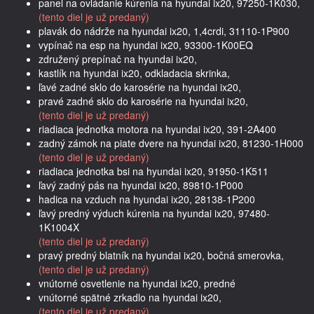
panel na ovládanie kúrenia na hyundai ix20, 97250-1K030,
(tento diel je už predaný)
plavák do nádrže na hyundai ix20, 1,4crdi, 31110-1P900
vypínač na esp na hyundai ix20, 93300-1K00EQ
združený prepínač na hyundai ix20,
kastlík na hyundai ix20, odkladacia skrinka,
ľavé zadné sklo do karosérie na hyundai ix20,
pravé zadné sklo do karosérie na hyundai ix20,
(tento diel je už predaný)
riadiaca jednotka motora na hyundai ix20, 391-2A400
zadný zámok na piate dvere na hyundai ix20, 81230-1H000
(tento diel je už predaný)
riadiaca jednotka bsi na hyundai ix20, 91950-1K511
ľavý zadný pás na hyundai ix20, 89810-1P000
hadica na vzduch na hyundai ix20, 28138-1P200
ľavý predný výduch kúrenia na hyundai ix20, 97480-
1K1004X
(tento diel je už predaný)
pravý predný blatník na hyundai ix20, bočná smerovka,
(tento diel je už predaný)
vnútorné osvetlenie na hyundai ix20, predné
vnútorné spätné zrkadlo na hyundai ix20,
(tento diel je už predaný)