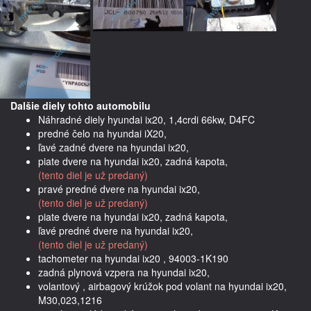
Dalšie diely tohto automobilu
Náhradné diely hyundai ix20, 1,4crdi 66kw, D4FC
predné čelo na hyundai iX20,
ľavé zadné dvere na hyundai ix20,
piate dvere na hyundai ix20, zadná kapota,
(tento diel je už predaný)
pravé predné dvere na hyundai ix20,
(tento diel je už predaný)
piate dvere na hyundai ix20, zadná kapota,
ľavé predné dvere na hyundai ix20,
(tento diel je už predaný)
tachometer na hyundai ix20 , 94003-1K190
zadná plynová vzpera na hyundai ix20,
volantový , airbagový krúžok pod volant na hyundai ix20,
M30,023,1216