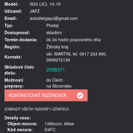
Model:
iX20 (JC), 10-19
Užívateľ:
JAPZ
Email:
autodielyjapz@gmail.com
Typ:
Predaj
Dostupnosť:
skladom
Termín dodania:
do 24 hodín pracovného dňa
Región:
Žilinský kraj
okr. MARTIN, tel. 0917 224 990,
Kontakt:
0908272136
Skladové číslo
2938371
dielu:
Možnosti
do Čiech
prepravy:
na Slovensko
ZOBRAZIŤ VŠETKY INZERÁTY UŽÍVATEĽA
Detaily vozu:
Objem motora:
1396ccm, 66kw
Kód motora:
D4FC