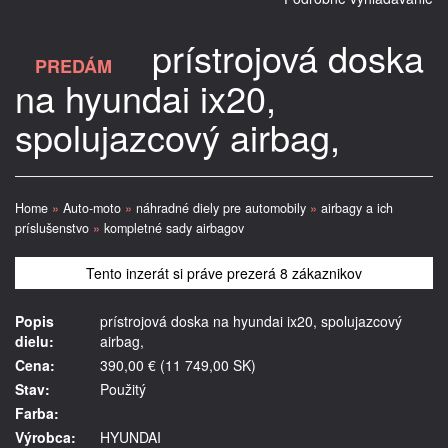
prístrojová doska
PREDÁM
na hyundai ix20,
spolujazcový airbag,
Home
»
Auto-moto
»
náhradné diely pre automobily
»
airbagy a ich
príslušenstvo
»
kompletné sady airbagov
Tento inzerát si práve prezerá 8 zákaznikov
Popis
prístrojová doska na hyundai ix20, spolujazcový
dielu:
airbag,
Cena:
390,00 € (11 749,00 SK)
Stav:
Použitý
Farba:
Výrobca:
HYUNDAI