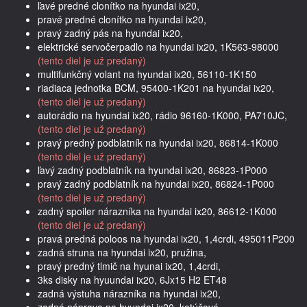
ľavé predné clonítko na hyundai ix20,
pravé predné clonítko na hyundai ix20,
pravý zadný pás na hyundai ix20,
elektrické servočerpadlo na hyundai ix20, 1K563-98000
(tento diel je už predaný)
multifunkčný volant na hyundai ix20, 56110-1K150
riadiaca jednotka BCM, 95400-1K201 na hyundai ix20,
(tento diel je už predaný)
autorádio na hyundai ix20, rádio 96160-1K000, PA710JC,
(tento diel je už predaný)
pravý predný podblatník na hyundai ix20, 86814-1K000
(tento diel je už predaný)
ľavý zadný podblatník na hyundai ix20, 86823-1P000
pravý zadný podblatník na hyundai ix20, 86824-1P000
(tento diel je už predaný)
zadný spoiler nárazníka na hyundai ix20, 86612-1K000
(tento diel je už predaný)
pravá predná poloos na hyundai ix20, 1,4crdi, 495011P200
zadná struna na hyundai ix20, pružina,
pravý predný tlmič na hyunai ix20, 1,4crdi,
3ks disky na hyuundai ix20, 6Jx15 H2 ET48
zadná výstuha nárazníka na hyundai ix20,