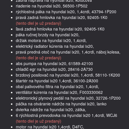
zadná náprava na hyundai ix20, kotúčová
riadenie na hyundai ix20, 56500-1P502
rýchlostná páka na hyundai ix20, 1,4crdi, 43794-1P200
pravá zadná hmlovka na hyundai ix20, 92405-1K0
(tento diel je už predaný)
ľavá zadná hmlovka na hyundai ix20, 92405-1K0
páka ručnej brzdy na hyundai ix20,
držiak motora na hyundai ix20, 1,4crdi,
elektrický radiator kúrenia na hyundai ix20,
pravá predná otoč na hyundai ix20, 1,4crdi, náboj kolesa,
(tento diel je už predaný)
abs pumpa na hyundai ix20, 61589-42100
chladič egr na hyundai ix20, 28416-2A730
brzdový posilovač na hyundai ix20, 1,4crdi, 58110-1K200
štartér na hyundai ix20 1,4crdi, 36100-2A300
obal palivového filtra na hyundai ix20, 1,4crdi,
ventilátor kúrenia na hyundai ix20, F003330062
elektronický plynový pedál na hyundai ix20, 32726-1P200
páčka na otváranie nádrže na hyundai ix20, lanko
dvierka nádrže na hyundai ix20, zátka,
6 rýchlostná prevodovka na hyundai ix20 1,4crdi, WCJ6
(tento diel je už predaný)
motor na hyundai ix20 1,4crdi, D4FC,