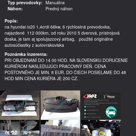
Typ prevodovky:
Manuálna
Náhon:
Predný náhon
Popis:
na hyundai ix20 1,4crdi 66kw, 6 rýchlostná prevodovka, 
najazdené  112 000km, od roku 2010 5 dverová, prístrojová 
doska, je tam aj spolujazcový airbag,   použité originálne 
autosúčiastky z autovrakoviska
Poznámka inzerenta:
PRI OBJEDNANÍ DO 14 00 HOD. NA SLOVENSKU DORUČENIE
KURIÉROM NASLEDUJÚCI PRACOVNÝ DEŇ. CENA
POŠTOVNÉHO JE MIN. 8 EUR. DO ČIECH POSIELAME DO 48
HOD MIN CENA KURIÉRA JE 200 CZ.