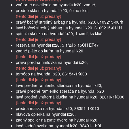
vnútorné osvetlenie na hyundia ix20, zadné,
predné sklo na hyundai ix20, čelné sklo,
(tento diel je už predaný)
pravý bočný strešný airbag na hyundai ix20, 6109215-00rh
ľavý bočný strešný airbag na hyundai ix20, 6109215-01LH
spíncia skrinka na hyundai ix20, 1,4crdi, ks kľúč
(tento diel je už predaný)
rezerva na hyundai ix20, 5 1/2J x 15CH ET47
zadné pláto do kufra na hyundai ix20,
(tento diel je už predaný)
pravá predná hmlovka na hyundai ix20,
(tento diel je už predaný)
torpédo na hyundai ix20, 86154-1K000
(tento diel je už predaný)
ľavé predné ramienko stierača na hyundai ix20,
pravé predné ramienko stierača na hyundai ix20
ľavá predná vnútorná kľučka na hyundai ix20, 82610-1K000
(tento diel je už predaný)
predná maska na hyundai ix20, 86351-1K010
hlavová opierka na hyundai ix20,
zadný spoiler na piate dvere na hyundai ix20,
ľavé zadné svetlo na hyundai ix20, 92401-1K0L