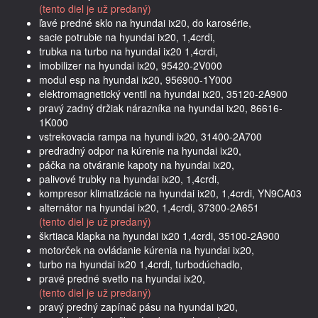
(tento diel je už predaný)
ľavé predné sklo na hyundai ix20, do karosérie,
sacie potrubie na hyundai ix20, 1,4crdi,
trubka na turbo na hyundai ix20 1,4crdi,
imobilizer na hyundai ix20, 95420-2V000
modul esp na hyundai ix20, 956900-1Y000
elektromagnetický ventil na hyundai ix20, 35120-2A900
pravý zadný držiak nárazníka na hyundai ix20, 86616-
1K000
vstrekovacia rampa na hyundi ix20, 31400-2A700
predradný odpor na kúrenie na hyundai ix20,
páčka na otváranie kapoty na hyundai ix20,
palivové trubky na hyundai ix20, 1,4crdi,
kompresor klimatizácie na hyundai ix20, 1,4crdi, YN9CA03
alternátor na hyundai ix20, 1,4crdi, 37300-2A651
(tento diel je už predaný)
škrtiaca klapka na hyundai ix20 1,4crdi, 35100-2A900
motorček na ovládanie kúrenia na hyundai ix20,
turbo na hyundai ix20 1,4crdi, turbodúchadlo,
pravé predné svetlo na hyundai ix20,
(tento diel je už predaný)
pravý predný zapínač pásu na hyundai ix20,