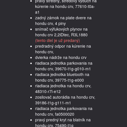
pravý stredný, stredový výduch na
kúrenie na hondu crv, 77610-t0a-
a1
zadný zámok na piate dvere na
hondu crv, 4 piny
snímač výfukových plynov na
hondu crv 2,2iDtec, R3L1880
(tento diel je už predaný)
predradný odpor na kúrenie na
hondu crv,
dvierka nádrže na hondu crv
riadiaca jednotka parkovania na
hondu crv, 39670-t1g-g010-m1
riadiaca jednotka bluetooth na
hondu crv, 39775-t1g-e000
riadiaca jednotka na hondu crv,
48310-r7l-e12
zosilovač autorádia na hondu crv,
39186-t1g-g111-m1
riadiaca jednotka parkovania na
hondu crv, fa0500020
pravý predný kryt na blatník na
hondu crv, 75490-t1g