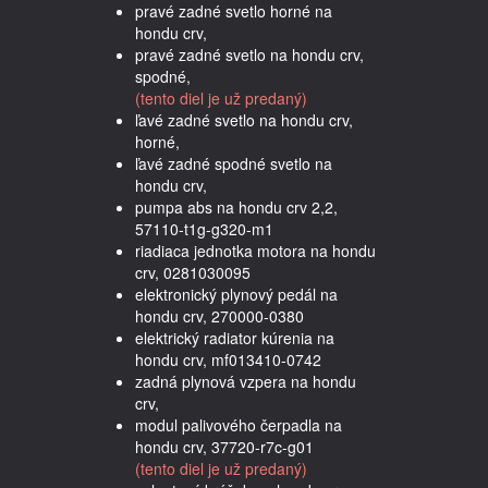
pravé zadné svetlo horné na
hondu crv,
pravé zadné svetlo na hondu crv,
spodné,
(tento diel je už predaný)
ľavé zadné svetlo na hondu crv,
horné,
ľavé zadné spodné svetlo na
hondu crv,
pumpa abs na hondu crv 2,2,
57110-t1g-g320-m1
riadiaca jednotka motora na hondu
crv, 0281030095
elektronický plynový pedál na
hondu crv, 270000-0380
elektrický radiator kúrenia na
hondu crv, mf013410-0742
zadná plynová vzpera na hondu
crv,
modul palivového čerpadla na
hondu crv, 37720-r7c-g01
(tento diel je už predaný)