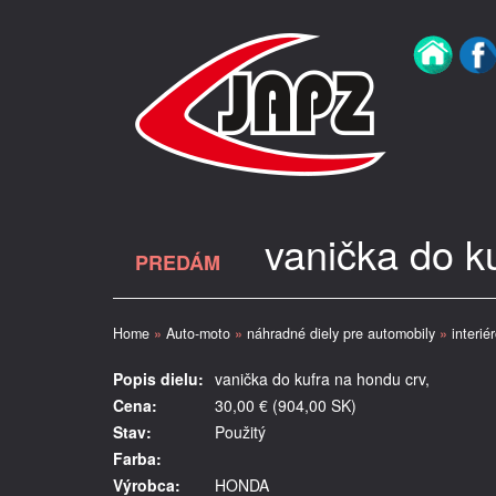
vanička do k
PREDÁM
Home
»
Auto-moto
»
náhradné diely pre automobily
»
interié
Popis dielu:
vanička do kufra na hondu crv,
Cena:
30,00 € (904,00 SK)
Stav:
Použitý
Farba:
Výrobca:
HONDA