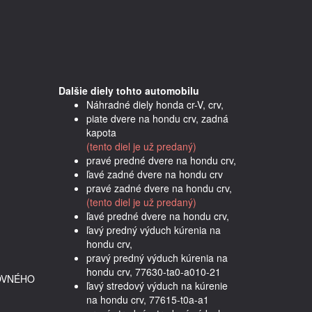
Dalšie diely tohto automobilu
Náhradné diely honda cr-V, crv,
piate dvere na hondu crv, zadná
kapota
(tento diel je už predaný)
pravé predné dvere na hondu crv,
ľavé zadné dvere na hondu crv
pravé zadné dvere na hondu crv,
(tento diel je už predaný)
ľavé predné dvere na hondu crv,
ľavý predný výduch kúrenia na
hondu crv,
pravý predný výduch kúrenia na
hondu crv, 77630-ta0-a010-21
OVNÉHO
ľavý stredový výduch na kúrenie
na hondu crv, 77615-t0a-a1