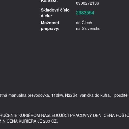
Kontakt:
0908272136
Skladové číslo
2983554
dielu:
Možnosti
do Čiech
prepravy:
na Slovensko
lostná manuálna prevodovka, 110kw, N22B4, vanička do kufra,   použité 
DORUČENIE KURIÉROM NASLEDUJÚCI PRACOVNÝ DEŇ. CENA POŠT
MIN CENA KURIÉRA JE 200 CZ.