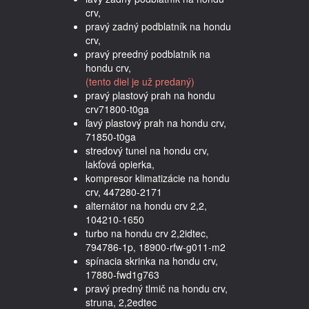
crv,
pravý zadný podblatník na hondu
crv,
pravý preedný podblatník na
hondu crv,
(tento diel je už predaný)
pravý plastový prah na hondu
crv71800-t0ga
ľavý plastový prah na hondu crv,
71850-t0ga
stredový tunel na hondu crv,
lakťová opierka,
kompresor klimatizácie na hondu
crv, 447280-2171
alternátor na hondu crv 2,2,
104210-1650
turbo na hondu crv 2,2idtec,
794786-1p, 18900-rfw-g011-m2
spínacia skrinka na hondu crv,
17880-fwd1g763
pravý predný tlmič na hondu crv,
struna, 2,2edtec