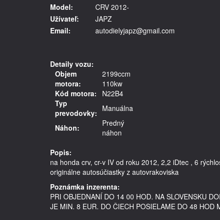
Model:
CRV 2012-
Užívateľ:
JAPZ
Email:
autodielyjapz@gmail.com
Detaily vozu:
Objem
2199ccm
motora:
110kw
Kód motora:
N22B4
Typ
Manuálna
prevodovky:
Predný
Náhon:
náhon
Popis:
na honda crv, cr-v IV od roku 2012, 2,2 iDtec , 6 rých
Poznámka inzerenta:
PRI OBJEDNANÍ DO 14 00 HOD. NA SLOVENSKU 
JE MIN. 8 EUR. DO ČIECH POSIELAME DO 48 HOD 