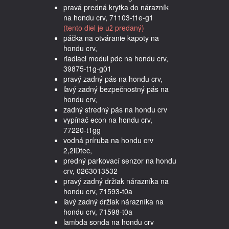
pravá predná krytka do nárazník
na hondu crv, 71103-t1e-g1
(tento diel je už predaný)
páčka na otváranie kapoty na
hondu crv,
riadiaci modul pdc na hondu crv,
39875-t1g-g01
pravý zadný pás na hondu crv,
ľavý zadný bezpečnostný pás na
hondu crv,
zadný stredný pás na hondu crv
vypínač econ na hondu crv,
77220-t1gg
vodná príruba na hondu crv
2,2iDtec,
predný parkovací senzor na hondu
crv, 0263013532
pravý zadný držiak nárazníka na
hondu crv, 71593-t0a
ľavý zadný držiak nárazníka na
hondu crv, 71598-t0a
lambda sonda na hondu crv