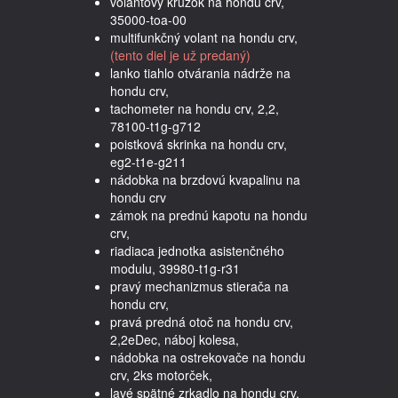
volantový krúžok na hondu crv,
35000-toa-00
multifunkčný volant na hondu crv,
(tento diel je už predaný)
lanko tiahlo otvárania nádrže na
hondu crv,
tachometer na hondu crv, 2,2,
78100-t1g-g712
poistková skrinka na hondu crv,
eg2-t1e-g211
nádobka na brzdovú kvapalinu na
hondu crv
zámok na prednú kapotu na hondu
crv,
riadiaca jednotka asistenčného
modulu, 39980-t1g-r31
pravý mechanizmus stierača na
hondu crv,
pravá predná otoč na hondu crv,
2,2eDec, náboj kolesa,
nádobka na ostrekovače na hondu
crv, 2ks motorček,
lavé spätné zrkadlo na hondu crv,