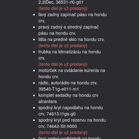
2,2iDec, 36531-rl0-g01
(tento diel je už predaný)
ľavý zadný zapínač pásu na hondu
crv,
pravý zadný a stredný zapínač
pásu na hondu crv,
lišta na predné sklo na hondu crv,
(tento diel je už predaný)
trubka na klimatizáciu na hondu
crv,
(tento diel je už predaný)
motorček na ovládanie kúrenia na
hondu crv,
rádio, autorádio na hondu crv,
39540-T1g-e011-m1
komplet sedačky na hondu crv
alcantara
spodný kryt napodlahu na hondu
crv, 74613-t1ga-g0
spodný kryt pod rezervu na hondu
crv, 74642-t0t-h000
(tento diel je už predaný)
ľavý zadný podblatník na hondu