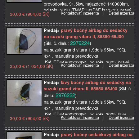
prevodovka, 91,5kw, najazdené 140000km,
od roku 2010, TMAPU81DAEJ141713, pravý
Kontaktovať inzerenta
|
Detail inzerátu
30,00 € (904,00 SK)
bočný airbag do sedačky, použité originálne
autosúčiastky z…
Predaj
»
pravý bočný airbag do sedačky
na suzuki grang vitaru II, 85350-65J00
2976224
(Skl. č. dielu:
)
na suzuki grand vitara 1,9ddis 95kw, F9Q,
4x4 , manuálna prevodovka,
JSAJTD44V00222891, od roku 2005, pravý
Kontaktovať inzerenta
|
Detail inzerátu
35,00 € (1 054,00 SK)
bočný airbag do sedačky, použité originálne
autosúčiastky z autovrako…
Predaj
»
ľavý bočný airbag do sedačky na
suzuki grand vitaru II, 85850-65J00
(Skl. č.
2976222
dielu:
)
na suzuki grand vitara 1,9ddis 95kw, F9Q,
4x4 , manuálna prevodovka,
JSAJTD44V00222891, od roku 2005, ľavý
Kontaktovať inzerenta
|
Detail inzerátu
30,00 € (904,00 SK)
bočný airbag do sedačky, použité originálne
autosúčiastky z autovrakov…
Predaj
»
pravý bočný sedačkový airbag na