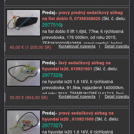
autosúčiastky z au…
Predaj
»
pravý predný sedačkový airbag
na fiat doblo II, 07356308620
(Skl. č. dielu:
2977516
)
na fiat doblo II lift 1,6jtd, 77kw, 6 rýchlostná
prevodovka, 176 000km, od roku 2015,
ZFA2630000B43858, pravý predný, bočný
Kontaktovať inzerenta
|
Detail inzerátu
40,00 € (1 205,00 SK)
airbag do sedačky, použité originálne
autosúčiastky …
Predaj
»
ľavý sedačkový airbag na
hyundai ix20, 610921601
(Skl. č. dielu:
2977329
)
na hyundai ix20 1,6 16V, 6 rýchlostná
prevodovka, 91,5kw, najazdené 140000km,
od roku 2010, TMAPU81DAEJ141713, ľavý
Kontaktovať inzerenta
|
Detail inzerátu
30,00 € (904,00 SK)
bočný airbag do sedačky, použité originálne
autosúčiastky z a…
Predaj
»
pravý sedačkový airbag na
hyundai ix20 , 610921600
(Skl. č. dielu:
2977327
)
na hyundai ix20 1,6 16V, 6 rýchlostná