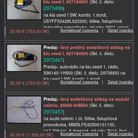
kiu ceed I, 607184901
(Skl. č. dielu:
2973499
)
na kia ceed I SW, kombi, 1,6crdi,
U5YFF52428L023200, 66kw, 5stupňová
manuálna prevodovka, od roku 2007, pravý
Kontaktovať inzerenta
|
Detail inzerátu
25,00 € (753,00 SK)
bočný airbag do sedačky, použité originálne
autosúčiastky z autovrak…
Predaj
»
ľavý predný sedačkový airbag na
kiu ceed I, 607184900
(Skl. č. dielu:
2973497
)
Predaj» autorádio na kiu ceed 1, rádio,
X96140-1H500 (Skl. č. dielu: 2970665) na
kia ceed I SW, kombi, 1,6crdi,
Kontaktovať inzerenta
|
Detail inzerátu
25,00 € (753,00 SK)
U5YFF52428L023200, 66kw, 5stupňová
manuálna prevodovka, od roku 20…
Predaj
»
ľavý sedačkový airbag na suzuki
celerio, 85850-84MA0
(Skl. č. dielu:
2973457
)
na suzki celerio 1,0i, 50kw, 5stupňová
prevodovka, MMSLFE42S00131130,
117.709 km, 5 dverové, od roku 2014, ľavý
Kontaktovať inzerenta
|
Detail inzerátu
45,00 € (1 356,00 SK)
bočný airbag do sedačky na suzuki celerio,