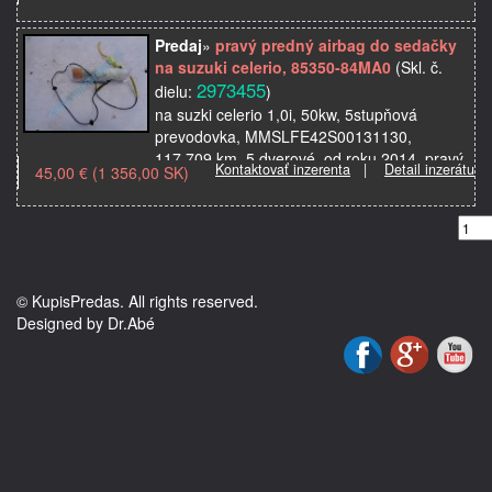
použité originálne aut…
Predaj
»
pravý predný airbag do sedačky
na suzuki celerio, 85350-84MA0
(Skl. č.
2973455
dielu:
)
na suzki celerio 1,0i, 50kw, 5stupňová
prevodovka, MMSLFE42S00131130,
117.709 km, 5 dverové, od roku 2014, pravý
Kontaktovať inzerenta
|
Detail inzerátu
45,00 € (1 356,00 SK)
bočný airbag do sedačky, použité originálne
autosúčiastky z auto…
© KupisPredas. All rights reserved.
Designed by Dr.Abé