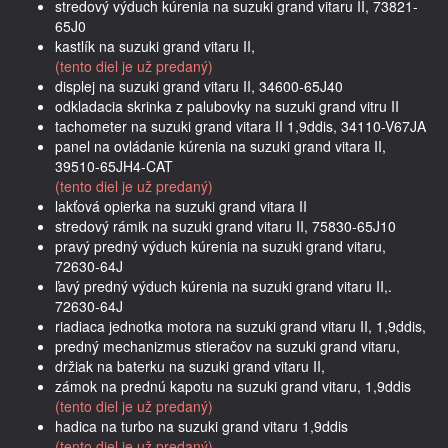
stredový výduch kúrenia na suzuki grand vitaru II, 73821-
65J0
kastlík na suzuki grand vitaru II,
(tento diel je už predaný)
displej na suzuki grand vitaru II, 34600-65J40
odkladacia skrinka z palubovky na suzuki grand vitru II
tachometer na suzuki grand vitara II 1,9ddis, 34110-V67JA
panel na ovládanie kúrenia na suzuki grand vitara II,
39510-65JH4-CAT
(tento diel je už predaný)
lakťová opierka na suzuki grand vitara II
stredový rámik na suzuki grand vitaru II, 75830-65J10
pravý predný výduch kúrenia na suzuki grand vitaru,
72630-64J
ľavý predný výduch kúrenia na suzuki grand vitaru II,.
72630-64J
riadiaca jednotka motora na suzuki grand vitaru II, 1,9ddis,
predný mechanizmus stieračov na suzuki grand vitaru,
držiak na baterku na suzuki grand vitaru II,
zámok na prednú kapotu na suzuki grand vitaru, 1,9ddis
(tento diel je už predaný)
hadica na turbo na suzuki grand vitaru 1,9ddis
(tento diel je už predaný)