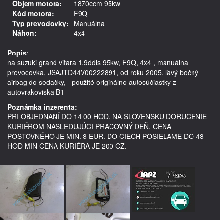
Objem motora:
1870ccm 95kw
Kód motora:
F9Q
Typ prevodovky:
Manuálna
Náhon:
4x4
Popis:
na suzuki grand vitara 1,9ddis 95kw, F9Q, 4x4 , manuálna 
prevodovka, JSAJTD44V00222891, od roku 2005, ľavý bočný 
airbag do sedačky,   použité originálne autosúčiastky z 
Poznámka inzerenta:
PRI OBJEDNANÍ DO 14 00 HOD. NA SLOVENSKU DORUČENIE
KURIÉROM NASLEDUJÚCI PRACOVNÝ DEŇ. CENA
POŠTOVNÉHO JE MIN. 8 EUR. DO ČIECH POSIELAME DO 48
HOD MIN CENA KURIÉRA JE 200 CZ.