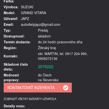
Farba:
Výrobca:
SUZUKI
Model:
GRAND VITARA
Užívateľ:
JAPZ
Email:
autodielyjapz@gmail.com
Typ:
Predaj
Dostupnosť:
skladom
Termín dodania:
do 24 hodín pracovného dňa
Región:
Žilinský kraj
okr. MARTIN, tel. 0917 224 990,
Kontakt:
0908272136
Skladové číslo
2976222
dielu:
Možnosti
do Čiech
prepravy:
na Slovensko
ZOBRAZIŤ VŠETKY INZERÁTY UŽÍVATEĽA
Detaily vozu: