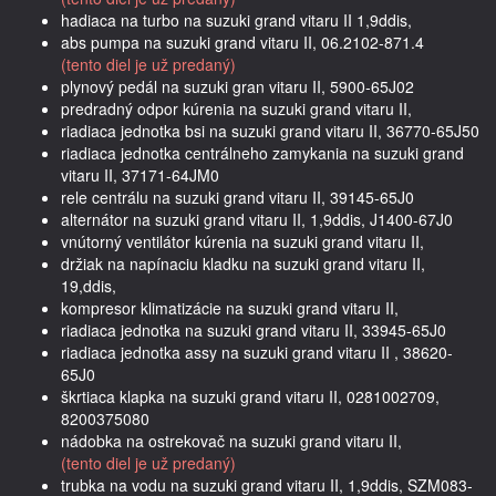
hadiaca na turbo na suzuki grand vitaru II 1,9ddis,
abs pumpa na suzuki grand vitaru II, 06.2102-871.4
(tento diel je už predaný)
plynový pedál na suzuki gran vitaru II, 5900-65J02
predradný odpor kúrenia na suzuki grand vitaru II,
riadiaca jednotka bsi na suzuki grand vitaru II, 36770-65J50
riadiaca jednotka centrálneho zamykania na suzuki grand
vitaru II, 37171-64JM0
rele centrálu na suzuki grand vitaru II, 39145-65J0
alternátor na suzuki grand vitaru II, 1,9ddis, J1400-67J0
vnútorný ventilátor kúrenia na suzuki grand vitaru II,
držiak na napínaciu kladku na suzuki grand vitaru II,
19,ddis,
kompresor klimatizácie na suzuki grand vitaru II,
riadiaca jednotka na suzuki grand vitaru II, 33945-65J0
riadiaca jednotka assy na suzuki grand vitaru II , 38620-
65J0
škrtiaca klapka na suzuki grand vitaru II, 0281002709,
8200375080
nádobka na ostrekovač na suzuki grand vitaru II,
(tento diel je už predaný)
trubka na vodu na suzuki grand vitaru II, 1,9ddis, SZM083-