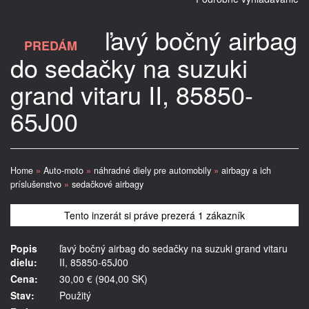
ľavý bočný airbag
PREDÁM
do sedačky na suzuki
grand vitaru II, 85850-
65J00
Home
»
Auto-moto
»
náhradné diely pre automobily
»
airbagy a ich
príslušenstvo
»
sedačkové airbagy
Tento inzerát si práve prezerá 1 zákazník
Popis
ľavý bočný airbag do sedačky na suzuki grand vitaru
dielu:
II, 85850-65J00
Cena:
30,00 € (904,00 SK)
Stav:
Použitý