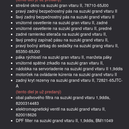
strešné okno na suzuki gran vitaru II, 78710-65J00
pravý zadný bezpečnostný pás na suzuki grand vitaru II
ľavý zadný bezpečnostný pás na suzuki grand vitaru II
vnútorné osvetlenie na suzuki gran vitaru II, zadné
vnútorné osvetlenie na suzuki grand vitaru II, predné
zadné ramienko stierača na suzuki grand vitaru II,
ľavý predný zapínač pásu na suzuki grand vitaru II,
pravý bočný airbag do sedačky na suzuki grang vitaru II,
85350-65J00
páka rýchlostí na suzuki gran vitaru II, manžeta páky
vnútorné spätné zrkadlo na suzuki gran vitaru II,
nádobka na servoriadenie na suzuki grand vitaru II 1,9ddis
motorček na ovládanie kúrenia na suzuki grand vitaru II
zadný kryt rezervy na suzuki grand vitaru II, 72821-65JTC-
A
(tento diel je už predaný)
obal palivového filtra na suzuki grand vitaru 1,9ddis,
8200314483
elektromagnetický ventil na suzuki grand vitaru II,
820018626
DPF filter na suzuki grand vitaru II, 1,9ddis, BM11049