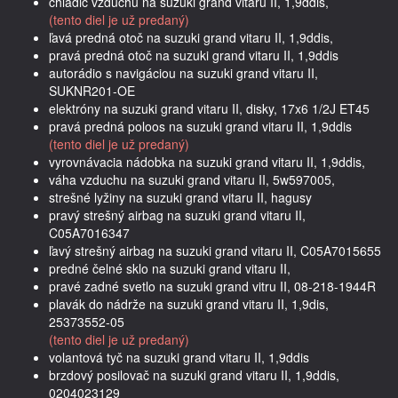
chladič vzduchu na suzuki grand vitaru II, 1,9ddis,
(tento diel je už predaný)
ľavá predná otoč na suzuki grand vitaru II, 1,9ddis,
pravá predná otoč na suzuki grand vitaru II, 1,9ddis
autorádio s navigáciou na suzuki grand vitaru II,
SUKNR201-OE
elektróny na suzuki grand vitaru II, disky, 17x6 1/2J ET45
pravá predná poloos na suzuki grand vitaru II, 1,9ddis
(tento diel je už predaný)
vyrovnávacia nádobka na suzuki grand vitaru II, 1,9ddis,
váha vzduchu na suzuki grand vitaru II, 5w597005,
strešné lyžiny na suzuki grand vitaru II, hagusy
pravý strešný airbag na suzuki grand vitaru II,
C05A7016347
ľavý strešný airbag na suzuki grand vitaru II, C05A7015655
predné čelné sklo na suzuki grand vitaru II,
pravé zadné svetlo na suzuki grand vitru II, 08-218-1944R
plavák do nádrže na suzuki grand vitaru II, 1,9dis,
25373552-05
(tento diel je už predaný)
volantová tyč na suzuki grand vitaru II, 1,9ddis
brzdový posilovač na suzuki grand vitaru II, 1,9ddis,
0204023129