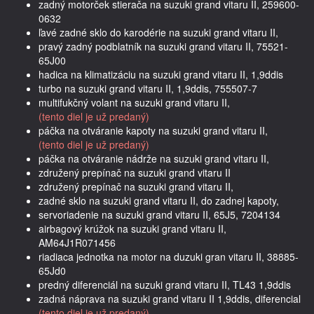
zadný motorček stierača na suzuki grand vitaru II, 259600-
0632
ľavé zadné sklo do karodérie na suzuki grand vitaru II,
pravý zadný podblatník na suzuki grand vitaru II, 75521-
65J00
hadica na klimatizáciu na suzuki grand vitaru II, 1,9ddis
turbo na suzuki grand vitaru II, 1,9ddis, 755507-7
multifukčný volant na suzuki grand vitaru II,
(tento diel je už predaný)
páčka na otváranie kapoty na suzuki grand vitaru II,
(tento diel je už predaný)
páčka na otváranie nádrže na suzuki grand vitaru II,
združený prepínač na suzuki grand vitaru II
združený prepínač na suzuki grand vitaru II,
zadné sklo na suzuki grand vitaru II, do zadnej kapoty,
servoriadenie na suzuki grand vitaru II, 65J5, 7204134
airbagový krúžok na suzuki grand vitaru II,
AM64J1R071456
riadiaca jednotka na motor na duzuki gran vitaru II, 38885-
65Jd0
predný diferenciál na suzuki grand vitaru II, TL43 1,9ddis
zadná náprava na suzuki grand vitaru II 1,9ddis, diferencial
(tento diel je už predaný)