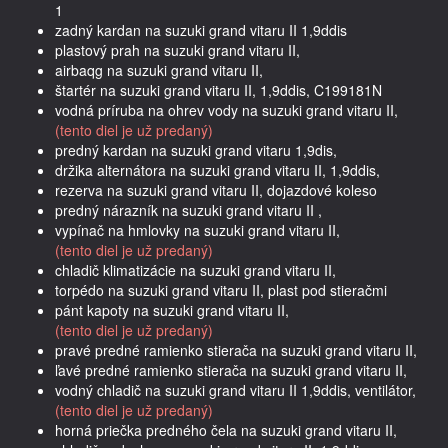
1
zadný kardan na suzuki grand vitaru II 1,9ddis
plastový prah na suzuki grand vitaru II,
airbaqg na suzuki grand vitaru II,
štartér na suzuki grand vitaru II, 1,9ddis, C199181N
vodná príruba na ohrev vody na suzuki grand vitaru II,
(tento diel je už predaný)
predný kardan na suzuki grand vitaru 1,9dis,
držika alternátora na suzuki grand vitaru II, 1,9ddis,
rezerva na suzuki grand vitaru II, dojazdové koleso
predný nárazník na suzuki grand vitaru II ,
vypínač na hmlovky na suzuki grand vitaru II,
(tento diel je už predaný)
chladič klimatizácie na suzuki grand vitaru II,
torpédo na suzuki grand vitaru II, plast pod stieračmi
pánt kapoty na suzuki grand vitaru II,
(tento diel je už predaný)
pravé predné ramienko stierača na suzuki grand vitaru II,
ľavé predné ramienko stierača na suzuki grand vitaru II,
vodný chladič na suzuki grand vitaru II 1,9ddis, ventilátor,
(tento diel je už predaný)
horná priečka predného čela na suzuki grand vitaru II,