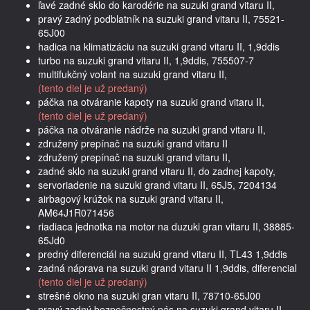
ľavé zadné sklo do karodérie na suzuki grand vitaru II,
pravý zadný podblatník na suzuki grand vitaru II, 75521-
65J00
hadica na klimatizáciu na suzuki grand vitaru II, 1,9ddis
turbo na suzuki grand vitaru II, 1,9ddis, 755507-7
multifukčný volant na suzuki grand vitaru II,
(tento diel je už predaný)
páčka na otváranie kapoty na suzuki grand vitaru II,
(tento diel je už predaný)
páčka na otváranie nádrže na suzuki grand vitaru II,
združený prepínač na suzuki grand vitaru II
združený prepínač na suzuki grand vitaru II,
zadné sklo na suzuki grand vitaru II, do zadnej kapoty,
servoriadenie na suzuki grand vitaru II, 65J5, 7204134
airbagový krúžok na suzuki grand vitaru II,
AM64J1R071456
riadiaca jednotka na motor na duzuki gran vitaru II, 38885-
65Jd0
predný diferenciál na suzuki grand vitaru II, TL43 1,9ddis
zadná náprava na suzuki grand vitaru II 1,9ddis, diferencial
(tento diel je už predaný)
strešné okno na suzuki gran vitaru II, 78710-65J00
pravý zadný bezpečnostný pás na suzuki grand vitaru II