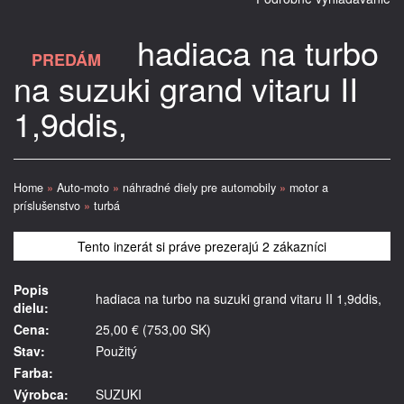
hadiaca na turbo
PREDÁM
na suzuki grand vitaru II
1,9ddis,
Home
»
Auto-moto
»
náhradné diely pre automobily
»
motor a
príslušenstvo
»
turbá
Tento inzerát si práve prezerajú 2 zákazníci
Popis
hadiaca na turbo na suzuki grand vitaru II 1,9ddis,
dielu:
Cena:
25,00 € (753,00 SK)
Stav:
Použitý
Farba:
Výrobca:
SUZUKI