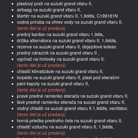
plastový prah na suzuki grand vitaru II,
airbaqg na suzuki grand vitaru II,
štartér na suzuki grand vitaru II, 1,9ddis, C199181N
vodná príruba na ohrev vody na suzuki grand vitaru II,
(tento diel je už predaný)
predný kardan na suzuki grand vitaru 1,9dis,
držika alternátora na suzuki grand vitaru II, 1,9ddis,
rezerva na suzuki grand vitaru II, dojazdové koleso
predný nárazník na suzuki grand vitaru II ,
vypínač na hmlovky na suzuki grand vitaru II,
(tento diel je už predaný)
chladič klimatizácie na suzuki grand vitaru II,
torpédo na suzuki grand vitaru II, plast pod stieračmi
pánt kapoty na suzuki grand vitaru II,
(tento diel je už predaný)
pravé predné ramienko stierača na suzuki grand vitaru II,
ľavé predné ramienko stierača na suzuki grand vitaru II,
vodný chladič na suzuki grand vitaru II 1,9ddis, ventilátor,
(tento diel je už predaný)
horná priečka predného čela na suzuki grand vitaru II,
chladič vzduchu na suzuki grand vitaru II, 1,9ddis,
(tento diel je už predaný)