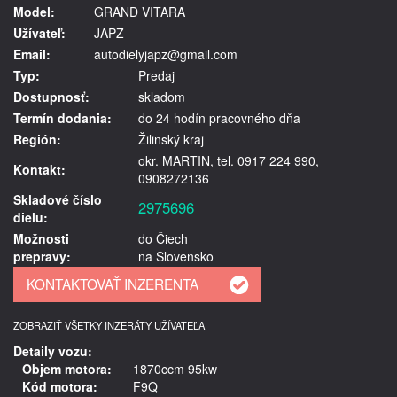
Model:
GRAND VITARA
Užívateľ:
JAPZ
Email:
autodielyjapz@gmail.com
Typ:
Predaj
Dostupnosť:
skladom
Termín dodania:
do 24 hodín pracovného dňa
Región:
Žilinský kraj
okr. MARTIN, tel. 0917 224 990,
Kontakt:
0908272136
Skladové číslo
2975696
dielu:
Možnosti
do Čiech
prepravy:
na Slovensko
ZOBRAZIŤ VŠETKY INZERÁTY UŽÍVATEĽA
Detaily vozu:
Objem motora:
1870ccm 95kw
Kód motora:
F9Q