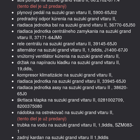
(tento diel je už predaný)
plynový pedál na suzuki gran vitaru II, 5900-65J02
predradný odpor kúrenia na suzuki grand vitaru II,
riadiaca jednotka bsi na suzuki grand vitaru II, 36770-65J50
riadiaca jednotka centrálneho zamykania na suzuki grand
vitaru II, 37171-64JM0
rele centrálu na suzuki grand vitaru II, 39145-65J0
alternátor na suzuki grand vitaru II, 1,9ddis, J1400-67J0
vnútorný ventilátor kúrenia na suzuki grand vitaru II,
držiak na napínaciu kladku na suzuki grand vitaru II,
19,ddis,
kompresor klimatizácie na suzuki grand vitaru II,
riadiaca jednotka na suzuki grand vitaru II, 33945-65J0
riadiaca jednotka assy na suzuki grand vitaru II , 38620-
65J0
škrtiaca klapka na suzuki grand vitaru II, 0281002709,
8200375080
nádobka na ostrekovač na suzuki grand vitaru II,
(tento diel je už predaný)
trubka na vodu na suzuki grand vitaru II, 1,9ddis, SZM083-
1
zadný kardan na suzuki grand vitaru II 1,9ddis