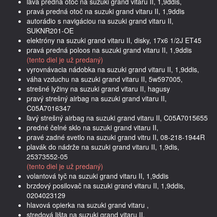
ľavá predná otoč na suzuki grand vitaru II, 1,9ddis,
pravá predná otoč na suzuki grand vitaru II, 1,9ddis
autorádio s navigáciou na suzuki grand vitaru II,
SUKNR201-OE
elektróny na suzuki grand vitaru II, disky, 17x6 1/2J ET45
pravá predná poloos na suzuki grand vitaru II, 1,9ddis
(tento diel je už predaný)
vyrovnávacia nádobka na suzuki grand vitaru II, 1,9ddis,
váha vzduchu na suzuki grand vitaru II, 5w597005,
strešné lyžiny na suzuki grand vitaru II, hagusy
pravý strešný airbag na suzuki grand vitaru II,
C05A7016347
ľavý strešný airbag na suzuki grand vitaru II, C05A7015655
predné čelné sklo na suzuki grand vitaru II,
pravé zadné svetlo na suzuki grand vitru II, 08-218-1944R
plavák do nádrže na suzuki grand vitaru II, 1,9dis,
25373552-05
(tento diel je už predaný)
volantová tyč na suzuki grand vitaru II, 1,9ddis
brzdový posilovač na suzuki grand vitaru II, 1,9ddis,
0204023129
hlavová opierka na suzuki grand vitaru ,
stredová lišta na suzuki grand vitaru II,