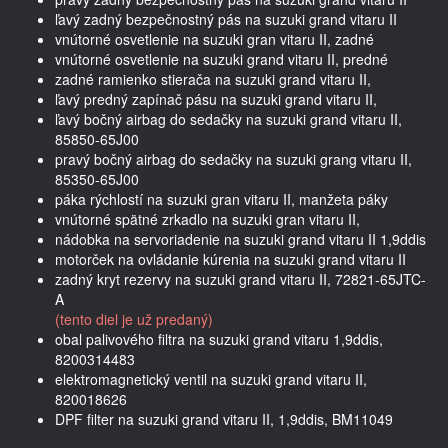
ľavý zadný bezpečnostný pás na suzuki grand vitaru II
vnútorné osvetlenie na suzuki gran vitaru II, zadné
vnútorné osvetlenie na suzuki grand vitaru II, predné
zadné ramienko stierača na suzuki grand vitaru II,
ľavý predný zapínač pásu na suzuki grand vitaru II,
ľavý bočný airbag do sedačky na suzuki grand vitaru II,
85850-65J00
pravý bočný airbag do sedačky na suzuki grang vitaru II,
85350-65J00
páka rýchlostí na suzuki gran vitaru II, manžeta páky
vnútorné spätné zrkadlo na suzuki gran vitaru II,
nádobka na servoriadenie na suzuki grand vitaru II 1,9ddis
motorček na ovládanie kúrenia na suzuki grand vitaru II
zadný kryt rezervy na suzuki grand vitaru II, 72821-65JTC-
A
(tento diel je už predaný)
obal palivového filtra na suzuki grand vitaru 1,9ddis,
8200314483
elektromagnetický ventil na suzuki grand vitaru II,
820018626
DPF filter na suzuki grand vitaru II, 1,9ddis, BM11049