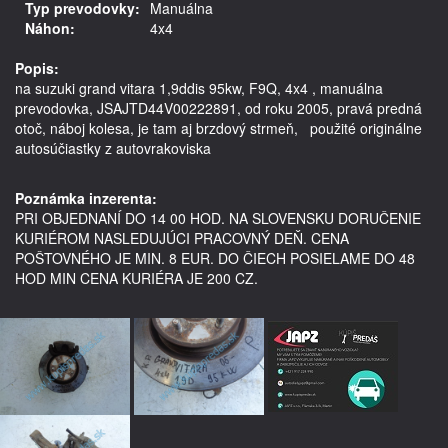
Typ prevodovky:
Manuálna
Náhon:
4x4
Popis:
na suzuki grand vitara 1,9ddis 95kw, F9Q, 4x4 , manuálna 
prevodovka, JSAJTD44V00222891, od roku 2005, pravá predná 
otoč, náboj kolesa, je tam aj brzdový strmeň,   použité originálne 
autosúčiastky z autovrakoviska

Poznámka inzerenta:
PRI OBJEDNANÍ DO 14 00 HOD. NA SLOVENSKU DORUČENIE
KURIÉROM NASLEDUJÚCI PRACOVNÝ DEŇ. CENA
POŠTOVNÉHO JE MIN. 8 EUR. DO ČIECH POSIELAME DO 48
HOD MIN CENA KURIÉRA JE 200 CZ.