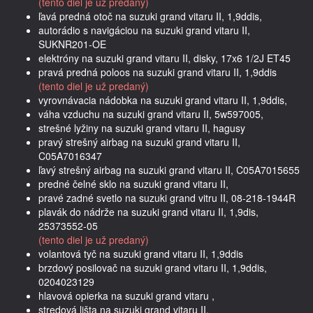
(tento diel je už predaný)
ľavá predná otoč na suzuki grand vitaru II, 1,9ddis,
autorádio s navigáciou na suzuki grand vitaru II,
SUKNR201-OE
elektróny na suzuki grand vitaru II, disky, 17x6 1/2J ET45
pravá predná poloos na suzuki grand vitaru II, 1,9ddis
(tento diel je už predaný)
vyrovnávacia nádobka na suzuki grand vitaru II, 1,9ddis,
váha vzduchu na suzuki grand vitaru II, 5w597005,
strešné lyžiny na suzuki grand vitaru II, hagusy
pravý strešný airbag na suzuki grand vitaru II,
C05A7016347
ľavý strešný airbag na suzuki grand vitaru II, C05A7015655
predné čelné sklo na suzuki grand vitaru II,
pravé zadné svetlo na suzuki grand vitru II, 08-218-1944R
plavák do nádrže na suzuki grand vitaru II, 1,9dis,
25373552-05
(tento diel je už predaný)
volantová tyč na suzuki grand vitaru II, 1,9ddis
brzdový posilovač na suzuki grand vitaru II, 1,9ddis,
0204023129
hlavová opierka na suzuki grand vitaru ,
stredová lišta na suzuki grand vitaru II,