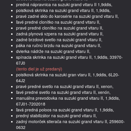
predná nápravnica na suzuki grand vitaru II 1,9ddis,
poistková skrinka na suzuki grand vitaru II, 1,9ddis,
pravé zadné sklo do karosérie na suzuki grand vitaru II,
ľavé predné clonítko na suzuki grand vitaru II,
pravé predné clonítko na suzuki grand vitaru II,
zadná plynová vzpera na suzuki grand vitaru II,
zadné brzdové svetlo na suzuki grand vitaru II,
páka na ručnú brzdu na suzuki grand vitaru II,
dvierka nádrže na suzuki grand vitaru II,
spínacia skrinka na suzuki grand vitaru II, 1,9ddis, 33970-
67J0
(tento diel je už predaný)
poistková skrinka na suzuki gran vtaru II, 1,9ddis, 6L20-
64J2
pravé predné svetlo na suzuki grand vitaru II, xenon,
ľavé predné svetlo na suzuki grand vitaru II, xenón,
manuálna prevodovka na suzuki grand vitaru II, 1,9ddis,
67J01-7202018
ľavá predná poloos na suzuki grand vitaru II, 1,9ddis,
predný stabilizátor na suzuki grand vitaru II,
zadný motorček stierača na suzuki grand vitaru II, 259600-
0632