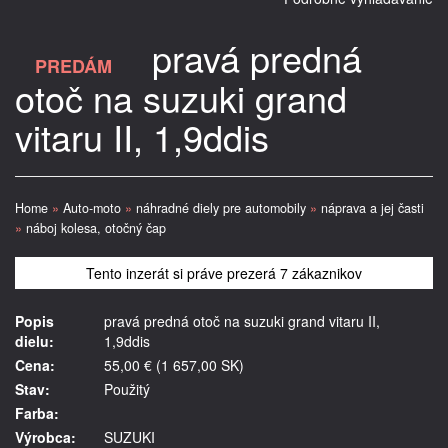
pravá predná
PREDÁM
otoč na suzuki grand
vitaru II, 1,9ddis
Home
»
Auto-moto
»
náhradné diely pre automobily
»
náprava a jej časti
»
náboj kolesa, otočný čap
Tento inzerát si práve prezerá 7 zákaznikov
Popis
pravá predná otoč na suzuki grand vitaru II,
dielu:
1,9ddis
Cena:
55,00 € (1 657,00 SK)
Stav:
Použitý
Farba:
Výrobca:
SUZUKI