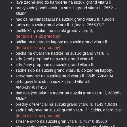
ľavé zadné sklo do karodérie na suzuki grand vitaru II,
pravý zadný podblatník na suzuki grand vitaru II, 75521-
65J00
hadica na klimatizáciu na suzuki grand vitaru II, 1,9ddis
turbo na suzuki grand vitaru II, 1,9ddis, 755507-7
multifukčný volant na suzuki grand vitaru II,
(tento diel je už predaný)
páčka na otváranie kapoty na suzuki grand vitaru II,
(tento diel je už predaný)
páčka na otváranie nádrže na suzuki grand vitaru II,
združený prepínač na suzuki grand vitaru II
združený prepínač na suzuki grand vitaru II,
zadné sklo na suzuki grand vitaru II, do zadnej kapoty,
servoriadenie na suzuki grand vitaru II, 65J5, 7204134
airbagový krúžok na suzuki grand vitaru II,
AM64J1R071456
riadiaca jednotka na motor na duzuki gran vitaru II, 38885-
65Jd0
predný diferenciál na suzuki grand vitaru II, TL43 1,9ddis
zadná náprava na suzuki grand vitaru II 1,9ddis, diferencial
(tento diel je už predaný)
strešné okno na suzuki gran vitaru II, 78710-65J00
pravý zadný bezpečnostný pás na suzuki grand vitaru II