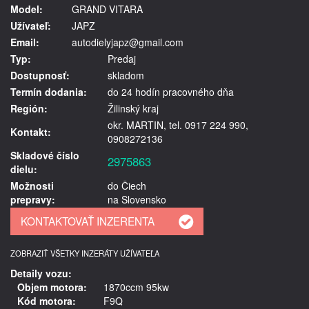
Model:
GRAND VITARA
Užívateľ:
JAPZ
Email:
autodielyjapz@gmail.com
Typ:
Predaj
Dostupnosť:
skladom
Termín dodania:
do 24 hodín pracovného dňa
Región:
Žilinský kraj
okr. MARTIN, tel. 0917 224 990,
Kontakt:
0908272136
Skladové číslo
2975863
dielu:
Možnosti
do Čiech
prepravy:
na Slovensko
ZOBRAZIŤ VŠETKY INZERÁTY UŽÍVATEĽA
Detaily vozu:
Objem motora:
1870ccm 95kw
Kód motora:
F9Q