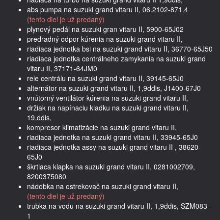
abs pumpa na suzuki grand vitaru II, 06.2102-871.4
(tento diel je už predaný)
plynový pedál na suzuki gran vitaru II, 5900-65J02
predradný odpor kúrenia na suzuki grand vitaru II,
riadiaca jednotka bsi na suzuki grand vitaru II, 36770-65J50
riadiaca jednotka centrálneho zamykania na suzuki grand
vitaru II, 37171-64JM0
rele centrálu na suzuki grand vitaru II, 39145-65J0
alternátor na suzuki grand vitaru II, 1,9ddis, J1400-67J0
vnútorný ventilátor kúrenia na suzuki grand vitaru II,
držiak na napínaciu kladku na suzuki grand vitaru II,
19,ddis,
kompresor klimatizácie na suzuki grand vitaru II,
riadiaca jednotka na suzuki grand vitaru II, 33945-65J0
riadiaca jednotka assy na suzuki grand vitaru II , 38620-
65J0
škrtiaca klapka na suzuki grand vitaru II, 0281002709,
8200375080
nádobka na ostrekovač na suzuki grand vitaru II,
(tento diel je už predaný)
trubka na vodu na suzuki grand vitaru II, 1,9ddis, SZM083-
1