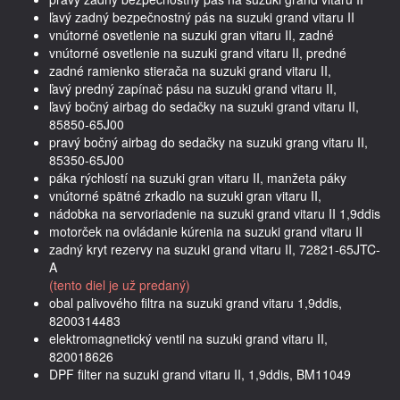
ľavý zadný bezpečnostný pás na suzuki grand vitaru II
vnútorné osvetlenie na suzuki gran vitaru II, zadné
vnútorné osvetlenie na suzuki grand vitaru II, predné
zadné ramienko stierača na suzuki grand vitaru II,
ľavý predný zapínač pásu na suzuki grand vitaru II,
ľavý bočný airbag do sedačky na suzuki grand vitaru II,
85850-65J00
pravý bočný airbag do sedačky na suzuki grang vitaru II,
85350-65J00
páka rýchlostí na suzuki gran vitaru II, manžeta páky
vnútorné spätné zrkadlo na suzuki gran vitaru II,
nádobka na servoriadenie na suzuki grand vitaru II 1,9ddis
motorček na ovládanie kúrenia na suzuki grand vitaru II
zadný kryt rezervy na suzuki grand vitaru II, 72821-65JTC-
A
(tento diel je už predaný)
obal palivového filtra na suzuki grand vitaru 1,9ddis,
8200314483
elektromagnetický ventil na suzuki grand vitaru II,
820018626
DPF filter na suzuki grand vitaru II, 1,9ddis, BM11049