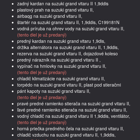
zadný kardan na suzuki grand vitaru II 1,9ddis
plastový prah na suzuki grand vitaru II,
airbaqg na suzuki grand vitaru II,
štartér na suzuki grand vitaru II, 1,9ddis, C199181N
vodná príruba na ohrev vody na suzuki grand vitaru II,
(tento diel je už predaný)
predný kardan na suzuki grand vitaru 1,9dis,
držika alternátora na suzuki grand vitaru II, 1,9ddis,
rezerva na suzuki grand vitaru II, dojazdové koleso
predný nárazník na suzuki grand vitaru II ,
vypínač na hmlovky na suzuki grand vitaru II,
(tento diel je už predaný)
chladič klimatizácie na suzuki grand vitaru II,
torpédo na suzuki grand vitaru II, plast pod stieračmi
pánt kapoty na suzuki grand vitaru II,
(tento diel je už predaný)
pravé predné ramienko stierača na suzuki grand vitaru II,
ľavé predné ramienko stierača na suzuki grand vitaru II,
vodný chladič na suzuki grand vitaru II 1,9ddis, ventilátor,
(tento diel je už predaný)
horná priečka predného čela na suzuki grand vitaru II,
chladič vzduchu na suzuki grand vitaru II, 1,9ddis,