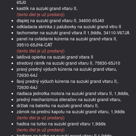
65J0
kastlík na suzuki grand vitaru II,
(tento diel je už predaný)
displej na suzuki grand vitaru II, 34600-65J40
odkladacia skrinka z palubovky na suzuki grand vitru II
tachometer na suzuki grand vitara II 1,9ddis, 34110-V67JA
panel na ovládanie kúrenia na suzuki grand vitara II,
39510-65JH4-CAT
(tento diel je už predaný)
lakťová opierka na suzuki grand vitara II
stredový rámik na suzuki grand vitaru II, 75830-65J10
pravý predný výduch kúrenia na suzuki grand vitaru,
72630-64J
ľavý predný výduch kúrenia na suzuki grand vitaru II,.
72630-64J
riadiaca jednotka motora na suzuki grand vitaru II, 1,9ddis,
predný mechanizmus stieračov na suzuki grand vitaru,
držiak na baterku na suzuki grand vitaru II,
zámok na prednú kapotu na suzuki grand vitaru, 1,9ddis
(tento diel je už predaný)
hadica na turbo na suzuki grand vitaru 1,9ddis
(tento diel je už predaný)
hadiaca na turbo na suzuki grand vitaru II 1,9ddis,