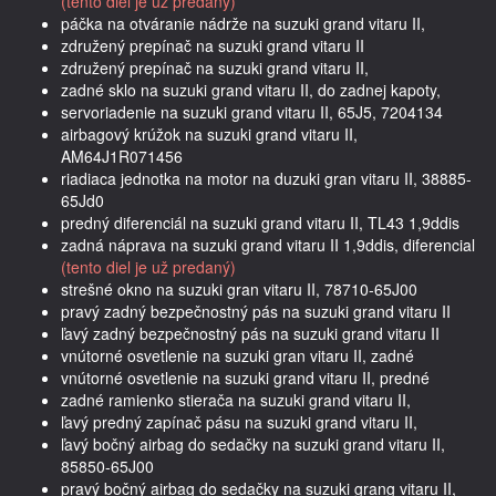
(tento diel je už predaný)
páčka na otváranie nádrže na suzuki grand vitaru II,
združený prepínač na suzuki grand vitaru II
združený prepínač na suzuki grand vitaru II,
zadné sklo na suzuki grand vitaru II, do zadnej kapoty,
servoriadenie na suzuki grand vitaru II, 65J5, 7204134
airbagový krúžok na suzuki grand vitaru II,
AM64J1R071456
riadiaca jednotka na motor na duzuki gran vitaru II, 38885-
65Jd0
predný diferenciál na suzuki grand vitaru II, TL43 1,9ddis
zadná náprava na suzuki grand vitaru II 1,9ddis, diferencial
(tento diel je už predaný)
strešné okno na suzuki gran vitaru II, 78710-65J00
pravý zadný bezpečnostný pás na suzuki grand vitaru II
ľavý zadný bezpečnostný pás na suzuki grand vitaru II
vnútorné osvetlenie na suzuki gran vitaru II, zadné
vnútorné osvetlenie na suzuki grand vitaru II, predné
zadné ramienko stierača na suzuki grand vitaru II,
ľavý predný zapínač pásu na suzuki grand vitaru II,
ľavý bočný airbag do sedačky na suzuki grand vitaru II,
85850-65J00
pravý bočný airbag do sedačky na suzuki grang vitaru II,