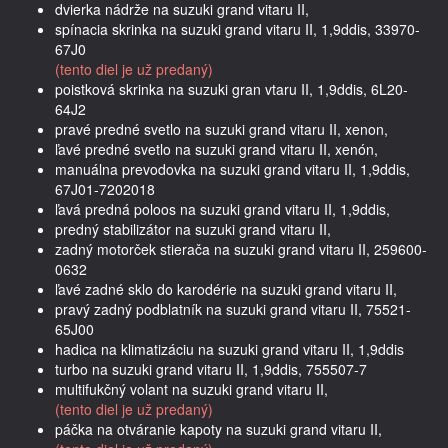
dvierka nádrže na suzuki grand vitaru II,
spínacia skrinka na suzuki grand vitaru II, 1,9ddis, 33970-
67J0
(tento diel je už predaný)
poistková skrinka na suzuki gran vtaru II, 1,9ddis, 6L20-
64J2
pravé predné svetlo na suzuki grand vitaru II, xenon,
ľavé predné svetlo na suzuki grand vitaru II, xenón,
manuálna prevodovka na suzuki grand vitaru II, 1,9ddis,
67J01-7202018
ľavá predná poloos na suzuki grand vitaru II, 1,9ddis,
predný stabilizátor na suzuki grand vitaru II,
zadný motorček stierača na suzuki grand vitaru II, 259600-
0632
ľavé zadné sklo do karodérie na suzuki grand vitaru II,
pravý zadný podblatník na suzuki grand vitaru II, 75521-
65J00
hadica na klimatizáciu na suzuki grand vitaru II, 1,9ddis
turbo na suzuki grand vitaru II, 1,9ddis, 755507-7
multifukčný volant na suzuki grand vitaru II,
(tento diel je už predaný)
páčka na otváranie kapoty na suzuki grand vitaru II,