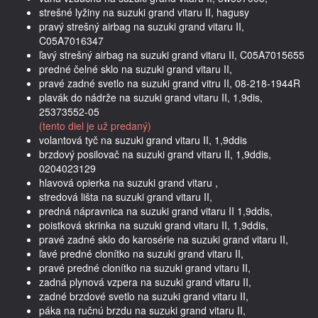
strešné lyžiny na suzuki grand vitaru II, hagusy
pravý strešný airbag na suzuki grand vitaru II,
C05A7016347
ľavý strešný airbag na suzuki grand vitaru II, C05A7015655
predné čelné sklo na suzuki grand vitaru II,
pravé zadné svetlo na suzuki grand vitru II, 08-218-1944R
plavák do nádrže na suzuki grand vitaru II, 1,9dis,
25373552-05
(tento diel je už predaný)
volantová tyč na suzuki grand vitaru II, 1,9ddis
brzdový posilovač na suzuki grand vitaru II, 1,9ddis,
0204023129
hlavová opierka na suzuki grand vitaru ,
stredová lišta na suzuki grand vitaru II,
predná nápravnica na suzuki grand vitaru II 1,9ddis,
poistková skrinka na suzuki grand vitaru II, 1,9ddis,
pravé zadné sklo do karosérie na suzuki grand vitaru II,
ľavé predné clonítko na suzuki grand vitaru II,
pravé predné clonítko na suzuki grand vitaru II,
zadná plynová vzpera na suzuki grand vitaru II,
zadné brzdové svetlo na suzuki grand vitaru II,
páka na ručnú brzdu na suzuki grand vitaru II,