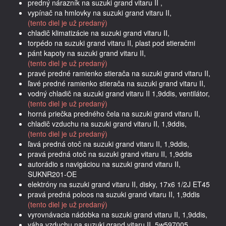
predný nárazník na suzuki grand vitaru II ,
vypínač na hmlovky na suzuki grand vitaru II,
(tento diel je už predaný)
chladič klimatizácie na suzuki grand vitaru II,
torpédo na suzuki grand vitaru II, plast pod stieračmi
pánt kapoty na suzuki grand vitaru II,
(tento diel je už predaný)
pravé predné ramienko stierača na suzuki grand vitaru II,
ľavé predné ramienko stierača na suzuki grand vitaru II,
vodný chladič na suzuki grand vitaru II 1,9ddis, ventilátor,
(tento diel je už predaný)
horná priečka predného čela na suzuki grand vitaru II,
chladič vzduchu na suzuki grand vitaru II, 1,9ddis,
(tento diel je už predaný)
ľavá predná otoč na suzuki grand vitaru II, 1,9ddis,
pravá predná otoč na suzuki grand vitaru II, 1,9ddis
autorádio s navigáciou na suzuki grand vitaru II,
SUKNR201-OE
elektróny na suzuki grand vitaru II, disky, 17x6 1/2J ET45
pravá predná poloos na suzuki grand vitaru II, 1,9ddis
(tento diel je už predaný)
vyrovnávacia nádobka na suzuki grand vitaru II, 1,9ddis,
váha vzduchu na suzuki grand vitaru II, 5w597005,