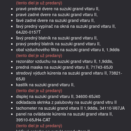
(tento diel je už predaný)
pravé predné dvere na suzuki grand vitaru II,
pravé zadné dvere na suzuki grand vitaru II,
ľavé zadné dvere na suzuki grand vitaru II,
ľavý predný vypínač na okná na suzuki grand vitaru II,
64J20-0157T
ľavý predný blatník na suzuki grand vitaru II,
pravý predný blatník na suzuki grand vitaru II,
obal vzduchového filtra na suzuki grand vitaru ii, 1,9ddis
(tento diel je už predaný)
rezonátor vzduchu na suzuki grand vitaru II, 1,9ddis,
predná maska na suzuki grand vitaru II, 71743-65J0
stredový výduch kúrenia na suzuki grand vitaru II, 73821-
65J0
kastlík na suzuki grand vitaru II,
(tento diel je už predaný)
displej na suzuki grand vitaru II, 34600-65J40
odkladacia skrinka z palubovky na suzuki grand vitru II
tachometer na suzuki grand vitara II 1,9ddis, 34110-V67JA
panel na ovládanie kúrenia na suzuki grand vitara II,
39510-65JH4-CAT
(tento diel je už predaný)