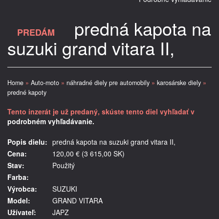
predná kapota na
PREDÁM
suzuki grand vitara II,
Home
»
Auto-moto
»
náhradné diely pre automobily
»
karosárske diely
»
predné kapoty
Tento inzerát je už predaný, skúste tento diel vyhľadať v
podrobném vyhľadávanie.
Popis dielu:
predná kapota na suzuki grand vitara II,
Cena:
120,00 € (3 615,00 SK)
Stav:
Použitý
Farba:
Výrobca:
SUZUKI
Model:
GRAND VITARA
Užívateľ:
JAPZ