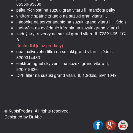
85350-65J00
páka rýchlostí na suzuki gran vitaru II, manžeta páky
vnútorné spätné zrkadlo na suzuki gran vitaru II,
nádobka na servoriadenie na suzuki grand vitaru II 1,9ddis
motorček na ovládanie kúrenia na suzuki grand vitaru II
zadný kryt rezervy na suzuki grand vitaru II, 72821-65JTC-
A
(tento diel je už predaný)
obal palivového filtra na suzuki grand vitaru 1,9ddis,
8200314483
elektromagnetický ventil na suzuki grand vitaru II,
820018626
DPF filter na suzuki grand vitaru II, 1,9ddis, BM11049
© KupisPredas. All rights reserved.
Designed by Dr.Abé