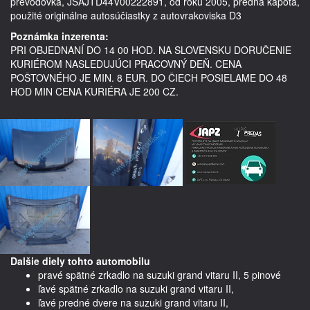
prevodovka, JSAJTD44V00222891, od roku 2005, predná kapota,  
použité originálne autosúčiastky z autovrakoviska D3
Poznámka inzerenta:
PRI OBJEDNANÍ DO 14 00 HOD. NA SLOVENSKU DORUČENIE
KURIÉROM NASLEDUJÚCI PRACOVNÝ DEŇ. CENA
POŠTOVNÉHO JE MIN. 8 EUR. DO ČIECH POSIELAME DO 48
HOD MIN CENA KURIÉRA JE 200 CZ.
Dalšie diely tohto automobilu
pravé spätné zrkadlo na suzuki grand vitaru II, 5 pinové
ľavé spätné zrkadlo na suzuki grand vitaru II,
ľavé predné dvere na suzuki grand vitaru II,