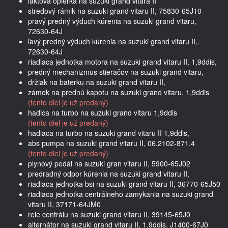
lakťová opierka na suzuki grand vitara II
stredový rámik na suzuki grand vitaru II, 75830-65J10
pravý predný výduch kúrenia na suzuki grand vitaru,
72630-64J
ľavý predný výduch kúrenia na suzuki grand vitaru II,.
72630-64J
riadiaca jednotka motora na suzuki grand vitaru II, 1,9ddis,
predný mechanizmus stieračov na suzuki grand vitaru,
držiak na baterku na suzuki grand vitaru II,
zámok na prednú kapotu na suzuki grand vitaru, 1,9ddis
(tento diel je už predaný)
hadica na turbo na suzuki grand vitaru 1,9ddis
(tento diel je už predaný)
hadiaca na turbo na suzuki grand vitaru II 1,9ddis,
abs pumpa na suzuki grand vitaru II, 06.2102-871.4
(tento diel je už predaný)
plynový pedál na suzuki gran vitaru II, 5900-65J02
predradný odpor kúrenia na suzuki grand vitaru II,
riadiaca jednotka bsi na suzuki grand vitaru II, 36770-65J50
riadiaca jednotka centrálneho zamykania na suzuki grand
vitaru II, 37171-64JM0
rele centrálu na suzuki grand vitaru II, 39145-65J0
alternátor na suzuki grand vitaru II, 1,9ddis, J1400-67J0