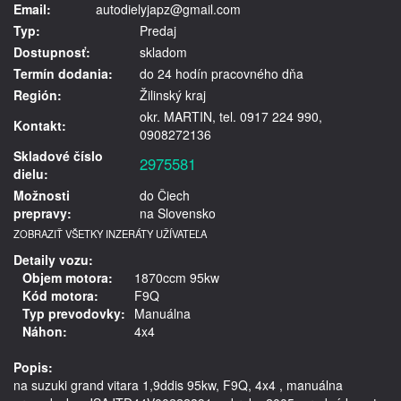
Email:
autodielyjapz@gmail.com
Typ:
Predaj
Dostupnosť:
skladom
Termín dodania:
do 24 hodín pracovného dňa
Región:
Žilinský kraj
okr. MARTIN, tel. 0917 224 990,
Kontakt:
0908272136
Skladové číslo
2975581
dielu:
Možnosti
do Čiech
prepravy:
na Slovensko
ZOBRAZIŤ VŠETKY INZERÁTY UŽÍVATEĽA
Detaily vozu:
Objem motora:
1870ccm 95kw
Kód motora:
F9Q
Typ prevodovky:
Manuálna
Náhon:
4x4
Popis:
na suzuki grand vitara 1,9ddis 95kw, F9Q, 4x4 , manuálna 