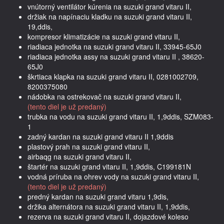
vnútorný ventilátor kúrenia na suzuki grand vitaru II,
držiak na napínaciu kladku na suzuki grand vitaru II,
19,ddis,
kompresor klimatizácie na suzuki grand vitaru II,
riadiaca jednotka na suzuki grand vitaru II, 33945-65J0
riadiaca jednotka assy na suzuki grand vitaru II , 38620-
65J0
škrtiaca klapka na suzuki grand vitaru II, 0281002709,
8200375080
nádobka na ostrekovač na suzuki grand vitaru II,
(tento diel je už predaný)
trubka na vodu na suzuki grand vitaru II, 1,9ddis, SZM083-
1
zadný kardan na suzuki grand vitaru II 1,9ddis
plastový prah na suzuki grand vitaru II,
airbaqg na suzuki grand vitaru II,
štartér na suzuki grand vitaru II, 1,9ddis, C199181N
vodná príruba na ohrev vody na suzuki grand vitaru II,
(tento diel je už predaný)
predný kardan na suzuki grand vitaru 1,9dis,
držika alternátora na suzuki grand vitaru II, 1,9ddis,
rezerva na suzuki grand vitaru II, dojazdové koleso