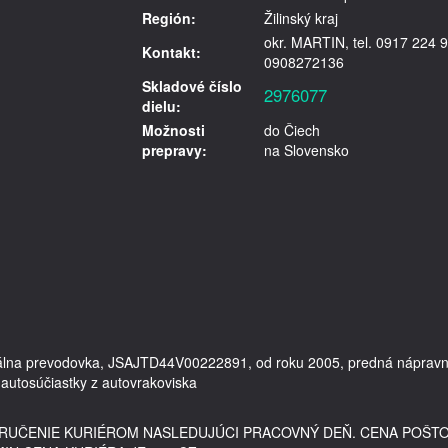
Región:
Žilinský kraj
okr. MARTIN, tel. 0917 224 9
Kontakt:
0908272136
Skladové číslo
2976077
dielu:
Možnosti
do Čiech
prepravy:
na Slovensko
uálna prevodovka, JSAJTD44V00222891, od roku 2005, predná nápravnic
DORUČENIE KURIÉROM NASLEDUJÚCI PRACOVNÝ DEŇ. CENA POŠT