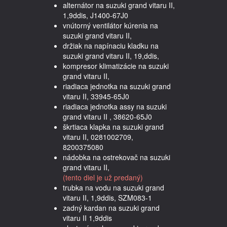
alternátor na suzuki grand vitaru II,
1,9ddis, J1400-67J0
vnútorný ventilátor kúrenia na
suzuki grand vitaru II,
držiak na napínaciu kladku na
suzuki grand vitaru II, 19,ddis,
kompresor klimatizácie na suzuki
grand vitaru II,
riadiaca jednotka na suzuki grand
vitaru II, 33945-65J0
riadiaca jednotka assy na suzuki
grand vitaru II , 38620-65J0
škrtiaca klapka na suzuki grand
vitaru II, 0281002709,
8200375080
nádobka na ostrekovač na suzuki
grand vitaru II,
(tento diel je už predaný)
trubka na vodu na suzuki grand
vitaru II, 1,9ddis, SZM083-1
zadný kardan na suzuki grand
vitaru II 1,9ddis