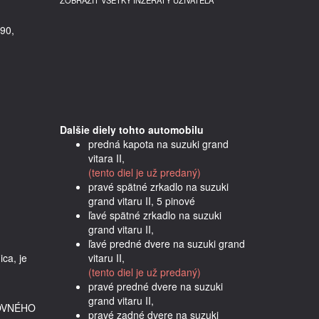
ZOBRAZIŤ VŠETKY INZERÁTY UŽÍVATEĽA
90,
Dalšie diely tohto automobilu
predná kapota na suzuki grand
vitara II,
(tento diel je už predaný)
pravé spätné zrkadlo na suzuki
grand vitaru II, 5 pinové
ľavé spätné zrkadlo na suzuki
grand vitaru II,
ľavé predné dvere na suzuki grand
a, je 
vitaru II,
(tento diel je už predaný)
pravé predné dvere na suzuki
grand vitaru II,
OVNÉHO
pravé zadné dvere na suzuki