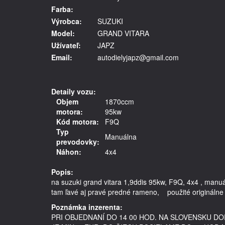
Farba:
Výrobca:
SUZUKI
Model:
GRAND VITARA
Užívateľ:
JAPZ
Email:
autodielyjapz@gmail.com
Detaily vozu:
Objem
1870ccm
motora:
95kw
Kód motora:
F9Q
Typ
Manuálna
prevodovky:
Náhon:
4x4
Popis:
na suzuki grand vitara 1,9ddis 95kw, F9Q, 4x4 , man
Poznámka inzerenta:
PRI OBJEDNANÍ DO 14 00 HOD. NA SLOVENSKU 