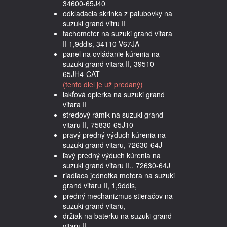
34600-65J40
odkladacia skrinka z palubovky na
suzuki grand vitru II
tachometer na suzuki grand vitara
II 1,9ddis, 34110-V67JA
panel na ovládanie kúrenia na
suzuki grand vitara II, 39510-
65JH4-CAT
(tento diel je už predaný)
lakťová opierka na suzuki grand
vitara II
stredový rámik na suzuki grand
vitaru II, 75830-65J10
pravý predný výduch kúrenia na
suzuki grand vitaru, 72630-64J
ľavý predný výduch kúrenia na
suzuki grand vitaru II,. 72630-64J
riadiaca jednotka motora na suzuki
grand vitaru II, 1,9ddis,
predný mechanizmus stieračov na
suzuki grand vitaru,
držiak na baterku na suzuki grand
vitaru II,