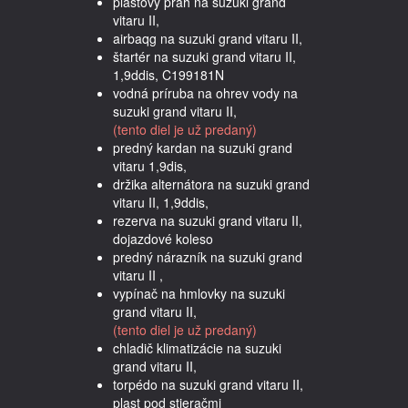
plastový prah na suzuki grand
vitaru II,
airbaqg na suzuki grand vitaru II,
štartér na suzuki grand vitaru II,
1,9ddis, C199181N
vodná príruba na ohrev vody na
suzuki grand vitaru II,
(tento diel je už predaný)
predný kardan na suzuki grand
vitaru 1,9dis,
držika alternátora na suzuki grand
vitaru II, 1,9ddis,
rezerva na suzuki grand vitaru II,
dojazdové koleso
predný nárazník na suzuki grand
vitaru II ,
vypínač na hmlovky na suzuki
grand vitaru II,
(tento diel je už predaný)
chladič klimatizácie na suzuki
grand vitaru II,
torpédo na suzuki grand vitaru II,
plast pod stieračmi