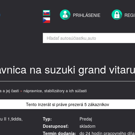
PRIHLÁSENIE
REGI
nica na suzuki grand vitaru 
 a jej časti
»
nápravnice, stabilizátory a ich súčasti
Tento inzerát si práve prezerá 5 zákaznikov
 II 1,9ddis,
Typ:
Predaj
Dostupnosť:
skladom
Termín dodania:
do 24 hodín pracovného dňa