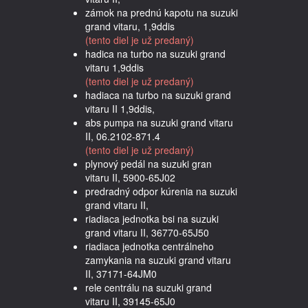
zámok na prednú kapotu na suzuki
grand vitaru, 1,9ddis
(tento diel je už predaný)
hadica na turbo na suzuki grand
vitaru 1,9ddis
(tento diel je už predaný)
hadiaca na turbo na suzuki grand
vitaru II 1,9ddis,
abs pumpa na suzuki grand vitaru
II, 06.2102-871.4
(tento diel je už predaný)
plynový pedál na suzuki gran
vitaru II, 5900-65J02
predradný odpor kúrenia na suzuki
grand vitaru II,
riadiaca jednotka bsi na suzuki
grand vitaru II, 36770-65J50
riadiaca jednotka centrálneho
zamykania na suzuki grand vitaru
II, 37171-64JM0
rele centrálu na suzuki grand
vitaru II, 39145-65J0