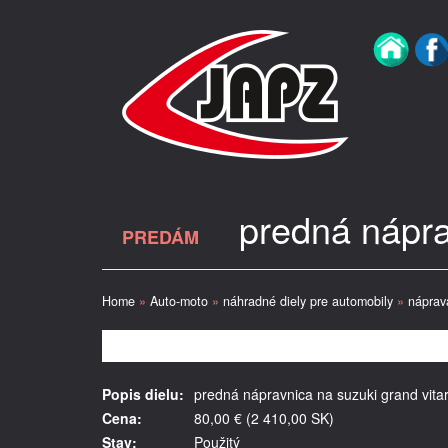
predná náprav
PREDÁM
Home
»
Auto-moto
»
náhradné diely pre automobily
»
náprava
Popis dielu:
predná nápravnica na suzuki grand vitaru
Cena:
80,00 € (2 410,00 SK)
Stav:
Použitý