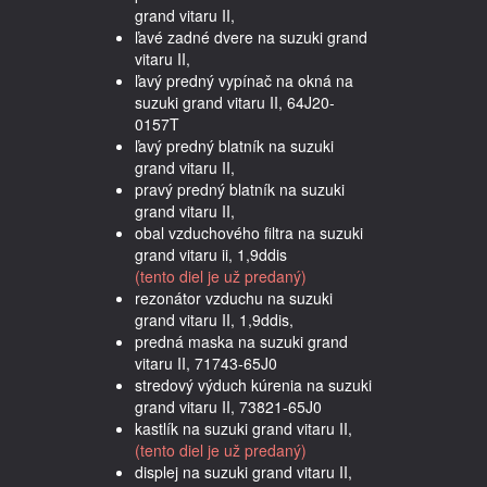
grand vitaru II,
ľavé zadné dvere na suzuki grand
vitaru II,
ľavý predný vypínač na okná na
suzuki grand vitaru II, 64J20-
0157T
ľavý predný blatník na suzuki
grand vitaru II,
pravý predný blatník na suzuki
grand vitaru II,
obal vzduchového filtra na suzuki
grand vitaru ii, 1,9ddis
(tento diel je už predaný)
rezonátor vzduchu na suzuki
grand vitaru II, 1,9ddis,
predná maska na suzuki grand
vitaru II, 71743-65J0
stredový výduch kúrenia na suzuki
grand vitaru II, 73821-65J0
kastlík na suzuki grand vitaru II,
(tento diel je už predaný)
displej na suzuki grand vitaru II,