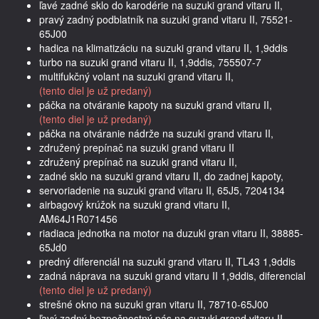
ľavé zadné sklo do karodérie na suzuki grand vitaru II,
pravý zadný podblatník na suzuki grand vitaru II, 75521-
65J00
hadica na klimatizáciu na suzuki grand vitaru II, 1,9ddis
turbo na suzuki grand vitaru II, 1,9ddis, 755507-7
multifukčný volant na suzuki grand vitaru II,
(tento diel je už predaný)
páčka na otváranie kapoty na suzuki grand vitaru II,
(tento diel je už predaný)
páčka na otváranie nádrže na suzuki grand vitaru II,
združený prepínač na suzuki grand vitaru II
združený prepínač na suzuki grand vitaru II,
zadné sklo na suzuki grand vitaru II, do zadnej kapoty,
servoriadenie na suzuki grand vitaru II, 65J5, 7204134
airbagový krúžok na suzuki grand vitaru II,
AM64J1R071456
riadiaca jednotka na motor na duzuki gran vitaru II, 38885-
65Jd0
predný diferenciál na suzuki grand vitaru II, TL43 1,9ddis
zadná náprava na suzuki grand vitaru II 1,9ddis, diferencial
(tento diel je už predaný)
strešné okno na suzuki gran vitaru II, 78710-65J00
ľavý zadný bezpečnostný pás na suzuki grand vitaru II