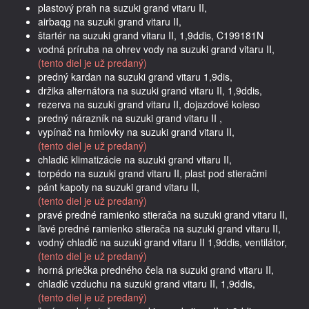
plastový prah na suzuki grand vitaru II,
airbaqg na suzuki grand vitaru II,
štartér na suzuki grand vitaru II, 1,9ddis, C199181N
vodná príruba na ohrev vody na suzuki grand vitaru II,
(tento diel je už predaný)
predný kardan na suzuki grand vitaru 1,9dis,
držika alternátora na suzuki grand vitaru II, 1,9ddis,
rezerva na suzuki grand vitaru II, dojazdové koleso
predný nárazník na suzuki grand vitaru II ,
vypínač na hmlovky na suzuki grand vitaru II,
(tento diel je už predaný)
chladič klimatizácie na suzuki grand vitaru II,
torpédo na suzuki grand vitaru II, plast pod stieračmi
pánt kapoty na suzuki grand vitaru II,
(tento diel je už predaný)
pravé predné ramienko stierača na suzuki grand vitaru II,
ľavé predné ramienko stierača na suzuki grand vitaru II,
vodný chladič na suzuki grand vitaru II 1,9ddis, ventilátor,
(tento diel je už predaný)
horná priečka predného čela na suzuki grand vitaru II,
chladič vzduchu na suzuki grand vitaru II, 1,9ddis,
(tento diel je už predaný)