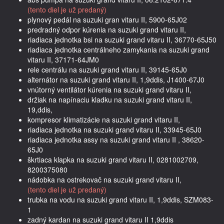
(tento diel je už predaný)
plynový pedál na suzuki gran vitaru II, 5900-65J02
predradný odpor kúrenia na suzuki grand vitaru II,
riadiaca jednotka bsi na suzuki grand vitaru II, 36770-65J50
riadiaca jednotka centrálneho zamykania na suzuki grand
vitaru II, 37171-64JM0
rele centrálu na suzuki grand vitaru II, 39145-65J0
alternátor na suzuki grand vitaru II, 1,9ddis, J1400-67J0
vnútorný ventilátor kúrenia na suzuki grand vitaru II,
držiak na napínaciu kladku na suzuki grand vitaru II,
19,ddis,
kompresor klimatizácie na suzuki grand vitaru II,
riadiaca jednotka na suzuki grand vitaru II, 33945-65J0
riadiaca jednotka assy na suzuki grand vitaru II , 38620-
65J0
škrtiaca klapka na suzuki grand vitaru II, 0281002709,
8200375080
nádobka na ostrekovač na suzuki grand vitaru II,
(tento diel je už predaný)
trubka na vodu na suzuki grand vitaru II, 1,9ddis, SZM083-
1
zadný kardan na suzuki grand vitaru II 1,9ddis