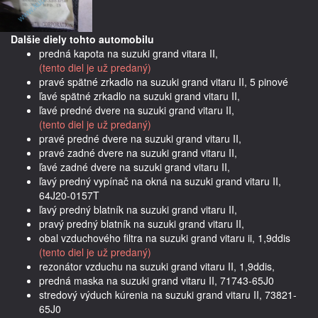
Dalšie diely tohto automobilu
predná kapota na suzuki grand vitara II,
(tento diel je už predaný)
pravé spätné zrkadlo na suzuki grand vitaru II, 5 pinové
ľavé spätné zrkadlo na suzuki grand vitaru II,
ľavé predné dvere na suzuki grand vitaru II,
(tento diel je už predaný)
pravé predné dvere na suzuki grand vitaru II,
pravé zadné dvere na suzuki grand vitaru II,
ľavé zadné dvere na suzuki grand vitaru II,
ľavý predný vypínač na okná na suzuki grand vitaru II,
64J20-0157T
ľavý predný blatník na suzuki grand vitaru II,
pravý predný blatník na suzuki grand vitaru II,
obal vzduchového filtra na suzuki grand vitaru ii, 1,9ddis
(tento diel je už predaný)
rezonátor vzduchu na suzuki grand vitaru II, 1,9ddis,
predná maska na suzuki grand vitaru II, 71743-65J0
stredový výduch kúrenia na suzuki grand vitaru II, 73821-
65J0