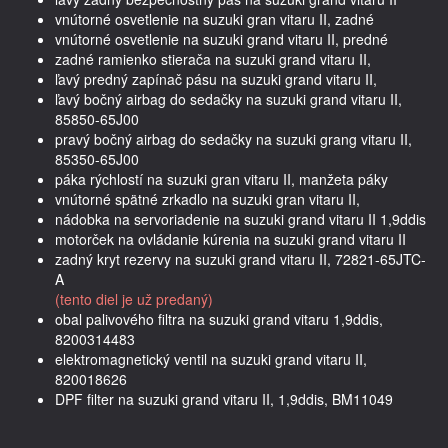
vnútorné osvetlenie na suzuki gran vitaru II, zadné
vnútorné osvetlenie na suzuki grand vitaru II, predné
zadné ramienko stierača na suzuki grand vitaru II,
ľavý predný zapínač pásu na suzuki grand vitaru II,
ľavý bočný airbag do sedačky na suzuki grand vitaru II,
85850-65J00
pravý bočný airbag do sedačky na suzuki grang vitaru II,
85350-65J00
páka rýchlostí na suzuki gran vitaru II, manžeta páky
vnútorné spätné zrkadlo na suzuki gran vitaru II,
nádobka na servoriadenie na suzuki grand vitaru II 1,9ddis
motorček na ovládanie kúrenia na suzuki grand vitaru II
zadný kryt rezervy na suzuki grand vitaru II, 72821-65JTC-
A
(tento diel je už predaný)
obal palivového filtra na suzuki grand vitaru 1,9ddis,
8200314483
elektromagnetický ventil na suzuki grand vitaru II,
820018626
DPF filter na suzuki grand vitaru II, 1,9ddis, BM11049