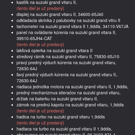
kastlík na suzuki grand vitaru II,
(tento diel je už predaný)
displej na suzuki grand vitaru II, 34600-65J40
odkladacia skrinka z palubovky na suzuki grand vitru II
tachometer na suzuki grand vitara II 1,9ddis, 34110-V67JA
panel na ovládanie kúrenia na suzuki grand vitara II,
39510-65JH4-CAT
(tento diel je už predaný)
lakťová opierka na suzuki grand vitara II
stredový rámik na suzuki grand vitaru II, 75830-65J10
pravý predný výduch kúrenia na suzuki grand vitaru,
72630-64J
ľavý predný výduch kúrenia na suzuki grand vitaru II,.
72630-64J
riadiaca jednotka motora na suzuki grand vitaru II, 1,9ddis,
predný mechanizmus stieračov na suzuki grand vitaru,
držiak na baterku na suzuki grand vitaru II,
zámok na prednú kapotu na suzuki grand vitaru, 1,9ddis
(tento diel je už predaný)
hadica na turbo na suzuki grand vitaru 1,9ddis
(tento diel je už predaný)
hadiaca na turbo na suzuki grand vitaru II 1,9ddis,
abs pumpa na suzuki grand vitaru II, 06.2102-871.4