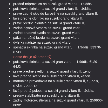
predná nápravnica na suzuki grand vitaru II 1,9ddis,
poistková skrinka na suzuki grand vitaru II, 1,9ddis,
pravé zadné sklo do karosérie na suzuki grand vitaru II,
ľavé predné clonítko na suzuki grand vitaru II,
pravé predné clonítko na suzuki grand vitaru II,
zadná plynová vzpera na suzuki grand vitaru II,
zadné brzdové svetlo na suzuki grand vitaru II,
páka na ručnú brzdu na suzuki grand vitaru II,
dvierka nádrže na suzuki grand vitaru II,
spínacia skrinka na suzuki grand vitaru II, 1,9ddis, 33970-
67J0
(tento diel je už predaný)
poistková skrinka na suzuki gran vtaru II, 1,9ddis, 6L20-
64J2
pravé predné svetlo na suzuki grand vitaru II, xenon,
ľavé predné svetlo na suzuki grand vitaru II, xenón,
manuálna prevodovka na suzuki grand vitaru II, 1,9ddis,
67J01-7202018
ľavá predná poloos na suzuki grand vitaru II, 1,9ddis,
predný stabilizátor na suzuki grand vitaru II,
zadný motorček stierača na suzuki grand vitaru II, 259600-
0632