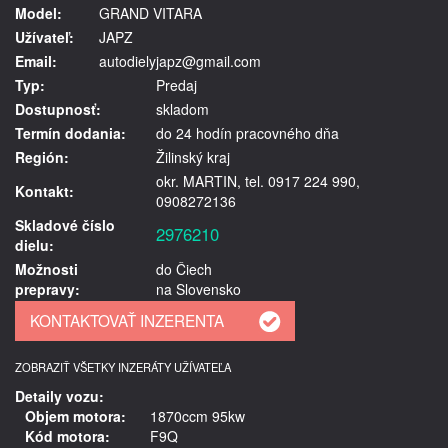
Model:
GRAND VITARA
Užívateľ:
JAPZ
Email:
autodielyjapz@gmail.com
Typ:
Predaj
Dostupnosť:
skladom
Termín dodania:
do 24 hodín pracovného dňa
Región:
Žilinský kraj
okr. MARTIN, tel. 0917 224 990,
Kontakt:
0908272136
Skladové číslo
2976210
dielu:
Možnosti
do Čiech
prepravy:
na Slovensko
ZOBRAZIŤ VŠETKY INZERÁTY UŽÍVATEĽA
Detaily vozu:
Objem motora:
1870ccm 95kw
Kód motora:
F9Q