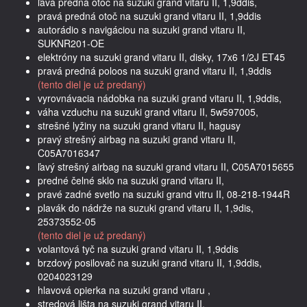
ľavá predná otoč na suzuki grand vitaru II, 1,9ddis,
pravá predná otoč na suzuki grand vitaru II, 1,9ddis
autorádio s navigáciou na suzuki grand vitaru II,
SUKNR201-OE
elektróny na suzuki grand vitaru II, disky, 17x6 1/2J ET45
pravá predná poloos na suzuki grand vitaru II, 1,9ddis
(tento diel je už predaný)
vyrovnávacia nádobka na suzuki grand vitaru II, 1,9ddis,
váha vzduchu na suzuki grand vitaru II, 5w597005,
strešné lyžiny na suzuki grand vitaru II, hagusy
pravý strešný airbag na suzuki grand vitaru II,
C05A7016347
ľavý strešný airbag na suzuki grand vitaru II, C05A7015655
predné čelné sklo na suzuki grand vitaru II,
pravé zadné svetlo na suzuki grand vitru II, 08-218-1944R
plavák do nádrže na suzuki grand vitaru II, 1,9dis,
25373552-05
(tento diel je už predaný)
volantová tyč na suzuki grand vitaru II, 1,9ddis
brzdový posilovač na suzuki grand vitaru II, 1,9ddis,
0204023129
hlavová opierka na suzuki grand vitaru ,
stredová lišta na suzuki grand vitaru II,