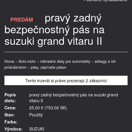
pravý zadný
PREDÁM
bezpečnostný pás na
suzuki grand vitaru II
Home
»
Auto-moto
»
náhradné diely pre automobily
»
airbagy a ich
príslušenstvo
»
pásy, zapínače pásov
Tento inzerát si práve prezerajú 2 zákazníci
Popis
pravý zadný bezpečnostný pás na suzuki grand
dielu:
vitaru II
Cena:
25,00 € (753,00 SK)
Stav:
Použitý
Farba:
Výrobca:
SUZUKI