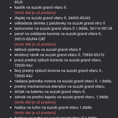
65J0
kastlík na suzuki grand vitaru II,
(tento diel je už predaný)
displej na suzuki grand vitaru II, 34600-65J40
odkladacia skrinka z palubovky na suzuki grand vitru II
tachometer na suzuki grand vitara II 1,9ddis, 34110-V67JA
panel na ovládanie kúrenia na suzuki grand vitara II,
39510-65JH4-CAT
(tento diel je už predaný)
lakťová opierka na suzuki grand vitara II
stredový rámik na suzuki grand vitaru II, 75830-65J10
pravý predný výduch kúrenia na suzuki grand vitaru,
72630-64J
ľavý predný výduch kúrenia na suzuki grand vitaru II,.
72630-64J
riadiaca jednotka motora na suzuki grand vitaru II, 1,9ddis,
predný mechanizmus stieračov na suzuki grand vitaru,
držiak na baterku na suzuki grand vitaru II,
zámok na prednú kapotu na suzuki grand vitaru, 1,9ddis
(tento diel je už predaný)
hadica na turbo na suzuki grand vitaru 1,9ddis
(tento diel je už predaný)
hadiaca na turbo na suzuki grand vitaru II 1,9ddis,