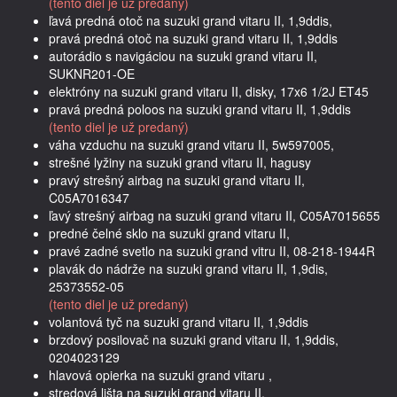
(tento diel je už predaný)
ľavá predná otoč na suzuki grand vitaru II, 1,9ddis,
pravá predná otoč na suzuki grand vitaru II, 1,9ddis
autorádio s navigáciou na suzuki grand vitaru II,
SUKNR201-OE
elektróny na suzuki grand vitaru II, disky, 17x6 1/2J ET45
pravá predná poloos na suzuki grand vitaru II, 1,9ddis
(tento diel je už predaný)
váha vzduchu na suzuki grand vitaru II, 5w597005,
strešné lyžiny na suzuki grand vitaru II, hagusy
pravý strešný airbag na suzuki grand vitaru II,
C05A7016347
ľavý strešný airbag na suzuki grand vitaru II, C05A7015655
predné čelné sklo na suzuki grand vitaru II,
pravé zadné svetlo na suzuki grand vitru II, 08-218-1944R
plavák do nádrže na suzuki grand vitaru II, 1,9dis,
25373552-05
(tento diel je už predaný)
volantová tyč na suzuki grand vitaru II, 1,9ddis
brzdový posilovač na suzuki grand vitaru II, 1,9ddis,
0204023129
hlavová opierka na suzuki grand vitaru ,
stredová lišta na suzuki grand vitaru II,