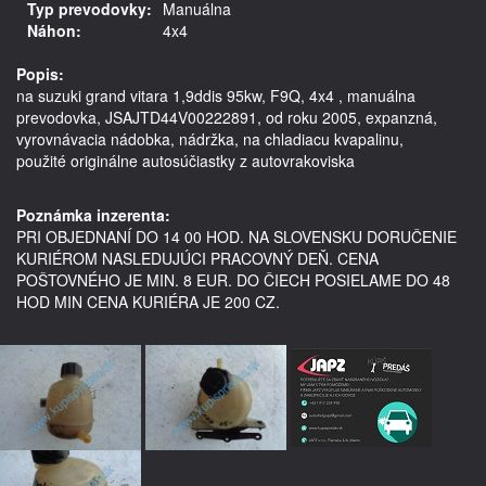
Typ prevodovky:
Manuálna
Náhon:
4x4
Popis:
na suzuki grand vitara 1,9ddis 95kw, F9Q, 4x4 , manuálna 
prevodovka, JSAJTD44V00222891, od roku 2005, expanzná, 
vyrovnávacia nádobka, nádržka, na chladiacu kvapalinu,    
použité originálne autosúčiastky z autovrakoviska

Poznámka inzerenta:
PRI OBJEDNANÍ DO 14 00 HOD. NA SLOVENSKU DORUČENIE
KURIÉROM NASLEDUJÚCI PRACOVNÝ DEŇ. CENA
POŠTOVNÉHO JE MIN. 8 EUR. DO ČIECH POSIELAME DO 48
HOD MIN CENA KURIÉRA JE 200 CZ.