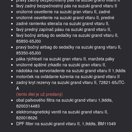
ľavý zadný bezpečnostný pás na suzuki grand vitaru II
vnútorné osvetlenie na suzuki gran vitaru II, zadné
vnútorné osvetlenie na suzuki grand vitaru II, predné
zadné ramienko stierača na suzuki grand vitaru II,
ľavý predný zapínač pásu na suzuki grand vitaru II,
ľavý bočný airbag do sedačky na suzuki grand vitaru II,
85850-65J00
pravý bočný airbag do sedačky na suzuki grang vitaru II,
85350-65J00
páka rýchlostí na suzuki gran vitaru II, manžeta páky
vnútorné spätné zrkadlo na suzuki gran vitaru II,
nádobka na servoriadenie na suzuki grand vitaru II 1,9ddis
motorček na ovládanie kúrenia na suzuki grand vitaru II
zadný kryt rezervy na suzuki grand vitaru II, 72821-65JTC-
A
(tento diel je už predaný)
obal palivového filtra na suzuki grand vitaru 1,9ddis,
8200314483
elektromagnetický ventil na suzuki grand vitaru II,
820018626
DPF filter na suzuki grand vitaru II, 1,9ddis, BM11049