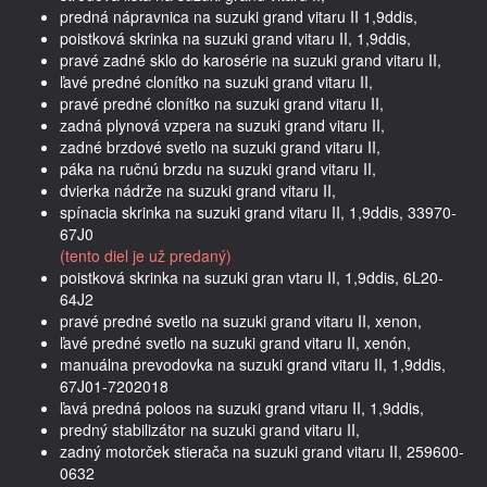
predná nápravnica na suzuki grand vitaru II 1,9ddis,
poistková skrinka na suzuki grand vitaru II, 1,9ddis,
pravé zadné sklo do karosérie na suzuki grand vitaru II,
ľavé predné clonítko na suzuki grand vitaru II,
pravé predné clonítko na suzuki grand vitaru II,
zadná plynová vzpera na suzuki grand vitaru II,
zadné brzdové svetlo na suzuki grand vitaru II,
páka na ručnú brzdu na suzuki grand vitaru II,
dvierka nádrže na suzuki grand vitaru II,
spínacia skrinka na suzuki grand vitaru II, 1,9ddis, 33970-
67J0
(tento diel je už predaný)
poistková skrinka na suzuki gran vtaru II, 1,9ddis, 6L20-
64J2
pravé predné svetlo na suzuki grand vitaru II, xenon,
ľavé predné svetlo na suzuki grand vitaru II, xenón,
manuálna prevodovka na suzuki grand vitaru II, 1,9ddis,
67J01-7202018
ľavá predná poloos na suzuki grand vitaru II, 1,9ddis,
predný stabilizátor na suzuki grand vitaru II,
zadný motorček stierača na suzuki grand vitaru II, 259600-
0632