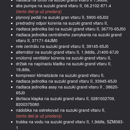
abs pumpa na suzuki grand vitaru II, 06.2102-871.4
(tento diel je už predaný)
plynový pedál na suzuki gran vitaru II, 5900-65J02
predradný odpor kúrenia na suzuki grand vitaru II,
riadiaca jednotka bsi na suzuki grand vitaru II, 36770-65J50
riadiaca jednotka centrálneho zamykania na suzuki grand
vitaru II, 37171-64JM0
rele centrálu na suzuki grand vitaru II, 39145-65J0
alternátor na suzuki grand vitaru II, 1,9ddis, J1400-67J0
vnútorný ventilátor kúrenia na suzuki grand vitaru II,
držiak na napínaciu kladku na suzuki grand vitaru II,
19,ddis,
kompresor klimatizácie na suzuki grand vitaru II,
riadiaca jednotka na suzuki grand vitaru II, 33945-65J0
riadiaca jednotka assy na suzuki grand vitaru II , 38620-
65J0
škrtiaca klapka na suzuki grand vitaru II, 0281002709,
8200375080
nádobka na ostrekovač na suzuki grand vitaru II,
(tento diel je už predaný)
trubka na vodu na suzuki grand vitaru II, 1,9ddis, SZM083-
1