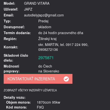
Model:
GRAND VITARA
Užívateľ:
JAPZ
Email:
autodielyjapz@gmail.com
Typ:
Predaj
Dostupnosť:
skladom
Termín dodania:
do 24 hodín pracovného dňa
Región:
Žilinský kraj
okr. MARTIN, tel. 0917 224 990,
Kontakt:
0908272136
Skladové číslo
2975871
dielu:
Možnosti
do Čiech
prepravy:
na Slovensko
ZOBRAZIŤ VŠETKY INZERÁTY UŽÍVATEĽA
Detaily vozu:
Objem motora:
1870ccm 95kw
Kód motora:
F9Q