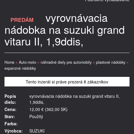
vyrovnávacia
PREDÁM
nádobka na suzuki grand
vitaru II, 1,9ddis,
Home
»
Auto-moto
»
náhradné diely pre automobily
»
plastové nádobky
»
expanzné nádobky
Tento inzerát si práve prezerá 8 zákaznikov
Popis
vyrovnávacia nádobka na suzuki grand vitaru II,
dielu:
1,9ddis,
Cena:
12,00 € (362,00 SK)
Stav:
Použitý
Farba:
Výrobca:
SUZUKI