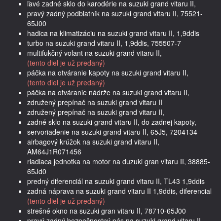
ľavé zadné sklo do karodérie na suzuki grand vitaru II,
pravý zadný podblatník na suzuki grand vitaru II, 75521-
65J00
hadica na klimatizáciu na suzuki grand vitaru II, 1,9ddis
turbo na suzuki grand vitaru II, 1,9ddis, 755507-7
multifukčný volant na suzuki grand vitaru II,
(tento diel je už predaný)
páčka na otváranie kapoty na suzuki grand vitaru II,
(tento diel je už predaný)
páčka na otváranie nádrže na suzuki grand vitaru II,
združený prepínač na suzuki grand vitaru II
združený prepínač na suzuki grand vitaru II,
zadné sklo na suzuki grand vitaru II, do zadnej kapoty,
servoriadenie na suzuki grand vitaru II, 65J5, 7204134
airbagový krúžok na suzuki grand vitaru II,
AM64J1R071456
riadiaca jednotka na motor na duzuki gran vitaru II, 38885-
65Jd0
predný diferenciál na suzuki grand vitaru II, TL43 1,9ddis
zadná náprava na suzuki grand vitaru II 1,9ddis, diferencial
(tento diel je už predaný)
strešné okno na suzuki gran vitaru II, 78710-65J00
pravý zadný bezpečnostný pás na suzuki grand vitaru II