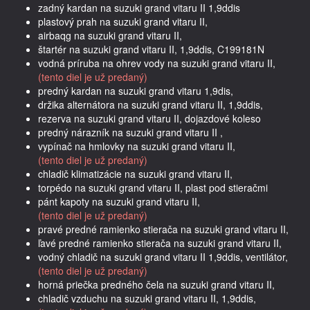
zadný kardan na suzuki grand vitaru II 1,9ddis
plastový prah na suzuki grand vitaru II,
airbaqg na suzuki grand vitaru II,
štartér na suzuki grand vitaru II, 1,9ddis, C199181N
vodná príruba na ohrev vody na suzuki grand vitaru II,
(tento diel je už predaný)
predný kardan na suzuki grand vitaru 1,9dis,
držika alternátora na suzuki grand vitaru II, 1,9ddis,
rezerva na suzuki grand vitaru II, dojazdové koleso
predný nárazník na suzuki grand vitaru II ,
vypínač na hmlovky na suzuki grand vitaru II,
(tento diel je už predaný)
chladič klimatizácie na suzuki grand vitaru II,
torpédo na suzuki grand vitaru II, plast pod stieračmi
pánt kapoty na suzuki grand vitaru II,
(tento diel je už predaný)
pravé predné ramienko stierača na suzuki grand vitaru II,
ľavé predné ramienko stierača na suzuki grand vitaru II,
vodný chladič na suzuki grand vitaru II 1,9ddis, ventilátor,
(tento diel je už predaný)
horná priečka predného čela na suzuki grand vitaru II,
chladič vzduchu na suzuki grand vitaru II, 1,9ddis,