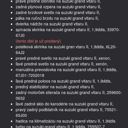
pravé predné clonítko na suzuki grand vitaru II,
zadná plynová vzpera na suzuki grand vitaru II,
zadné brzdové svetlo na suzuki grand vitaru II,
páka na ručnú brzdu na suzuki grand vitaru II,
dvierka nádrže na suzuki grand vitaru II,
spínacia skrinka na suzuki grand vitaru II, 1,9ddis, 33970-
67J0
(tento diel je už predaný)
poistková skrinka na suzuki gran vtaru II, 1,9ddis, 6L20-
64J2
pravé predné svetlo na suzuki grand vitaru II, xenon,
ľavé predné svetlo na suzuki grand vitaru II, xenón,
manuálna prevodovka na suzuki grand vitaru II, 1,9ddis,
67J01-7202018
ľavá predná poloos na suzuki grand vitaru II, 1,9ddis,
predný stabilizátor na suzuki grand vitaru II,
zadný motorček stierača na suzuki grand vitaru II, 259600-
0632
ľavé zadné sklo do karodérie na suzuki grand vitaru II,
pravý zadný podblatník na suzuki grand vitaru II, 75521-
65J00
hadica na klimatizáciu na suzuki grand vitaru II, 1,9ddis
turbo na suzuki grand vitaru II, 1,9ddis, 755507-7