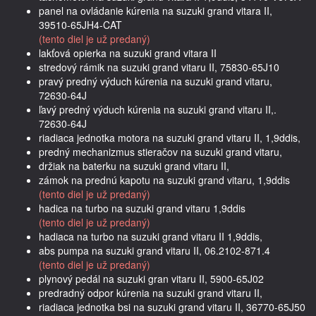
panel na ovládanie kúrenia na suzuki grand vitara II,
39510-65JH4-CAT
(tento diel je už predaný)
lakťová opierka na suzuki grand vitara II
stredový rámik na suzuki grand vitaru II, 75830-65J10
pravý predný výduch kúrenia na suzuki grand vitaru,
72630-64J
ľavý predný výduch kúrenia na suzuki grand vitaru II,.
72630-64J
riadiaca jednotka motora na suzuki grand vitaru II, 1,9ddis,
predný mechanizmus stieračov na suzuki grand vitaru,
držiak na baterku na suzuki grand vitaru II,
zámok na prednú kapotu na suzuki grand vitaru, 1,9ddis
(tento diel je už predaný)
hadica na turbo na suzuki grand vitaru 1,9ddis
(tento diel je už predaný)
hadiaca na turbo na suzuki grand vitaru II 1,9ddis,
abs pumpa na suzuki grand vitaru II, 06.2102-871.4
(tento diel je už predaný)
plynový pedál na suzuki gran vitaru II, 5900-65J02
predradný odpor kúrenia na suzuki grand vitaru II,
riadiaca jednotka bsi na suzuki grand vitaru II, 36770-65J50