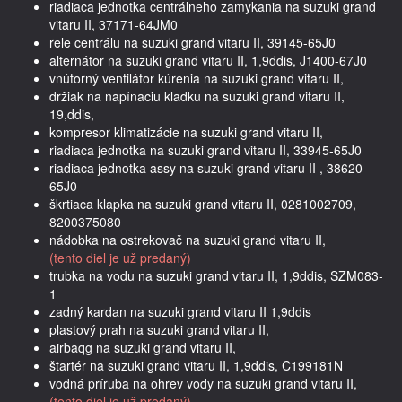
riadiaca jednotka centrálneho zamykania na suzuki grand
vitaru II, 37171-64JM0
rele centrálu na suzuki grand vitaru II, 39145-65J0
alternátor na suzuki grand vitaru II, 1,9ddis, J1400-67J0
vnútorný ventilátor kúrenia na suzuki grand vitaru II,
držiak na napínaciu kladku na suzuki grand vitaru II,
19,ddis,
kompresor klimatizácie na suzuki grand vitaru II,
riadiaca jednotka na suzuki grand vitaru II, 33945-65J0
riadiaca jednotka assy na suzuki grand vitaru II , 38620-
65J0
škrtiaca klapka na suzuki grand vitaru II, 0281002709,
8200375080
nádobka na ostrekovač na suzuki grand vitaru II,
(tento diel je už predaný)
trubka na vodu na suzuki grand vitaru II, 1,9ddis, SZM083-
1
zadný kardan na suzuki grand vitaru II 1,9ddis
plastový prah na suzuki grand vitaru II,
airbaqg na suzuki grand vitaru II,
štartér na suzuki grand vitaru II, 1,9ddis, C199181N
vodná príruba na ohrev vody na suzuki grand vitaru II,
(tento diel je už predaný)