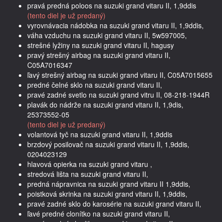
pravá predná poloos na suzuki grand vitaru II, 1,9ddis
(tento diel je už predaný)
vyrovnávacia nádobka na suzuki grand vitaru II, 1,9ddis,
váha vzduchu na suzuki grand vitaru II, 5w597005,
strešné lyžiny na suzuki grand vitaru II, hagusy
pravý strešný airbag na suzuki grand vitaru II,
C05A7016347
ľavý strešný airbag na suzuki grand vitaru II, C05A7015655
predné čelné sklo na suzuki grand vitaru II,
pravé zadné svetlo na suzuki grand vitru II, 08-218-1944R
plavák do nádrže na suzuki grand vitaru II, 1,9dis,
25373552-05
(tento diel je už predaný)
volantová tyč na suzuki grand vitaru II, 1,9ddis
brzdový posilovač na suzuki grand vitaru II, 1,9ddis,
0204023129
hlavová opierka na suzuki grand vitaru ,
stredová lišta na suzuki grand vitaru II,
predná nápravnica na suzuki grand vitaru II 1,9ddis,
poistková skrinka na suzuki grand vitaru II, 1,9ddis,
pravé zadné sklo do karosérie na suzuki grand vitaru II,
ľavé predné clonítko na suzuki grand vitaru II,