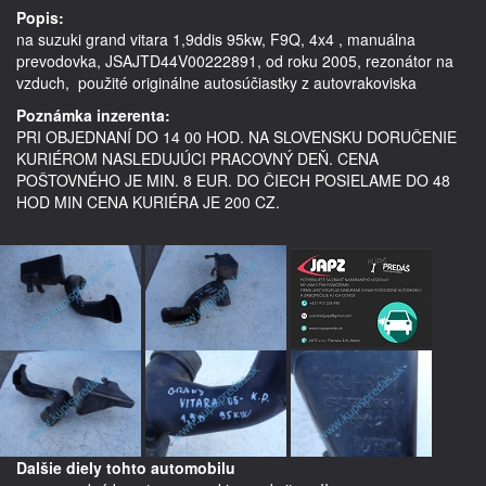
Popis:
na suzuki grand vitara 1,9ddis 95kw, F9Q, 4x4 , manuálna 
prevodovka, JSAJTD44V00222891, od roku 2005, rezonátor na 
vzduch,  použité originálne autosúčiastky z autovrakoviska
Poznámka inzerenta:
PRI OBJEDNANÍ DO 14 00 HOD. NA SLOVENSKU DORUČENIE
KURIÉROM NASLEDUJÚCI PRACOVNÝ DEŇ. CENA
POŠTOVNÉHO JE MIN. 8 EUR. DO ČIECH POSIELAME DO 48
HOD MIN CENA KURIÉRA JE 200 CZ.
Dalšie diely tohto automobilu