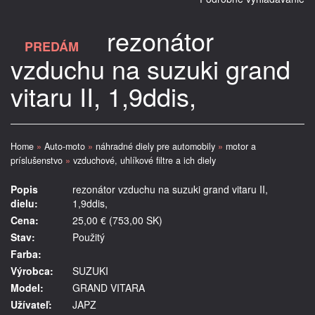
rezonátor
PREDÁM
vzduchu na suzuki grand
vitaru II, 1,9ddis,
Home
»
Auto-moto
»
náhradné diely pre automobily
»
motor a
príslušenstvo
»
vzduchové, uhlíkové filtre a ich diely
Popis
rezonátor vzduchu na suzuki grand vitaru II,
dielu:
1,9ddis,
Cena:
25,00 € (753,00 SK)
Stav:
Použitý
Farba:
Výrobca:
SUZUKI
Model:
GRAND VITARA
Užívateľ:
JAPZ