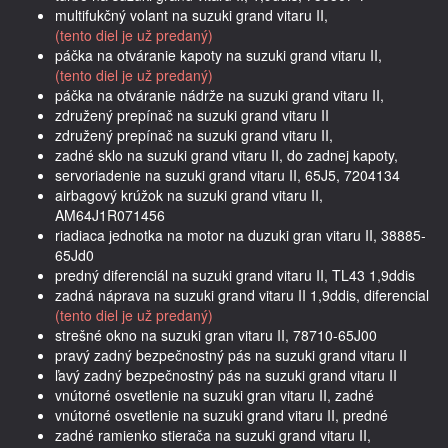
multifukčný volant na suzuki grand vitaru II,
(tento diel je už predaný)
páčka na otváranie kapoty na suzuki grand vitaru II,
(tento diel je už predaný)
páčka na otváranie nádrže na suzuki grand vitaru II,
združený prepínač na suzuki grand vitaru II
združený prepínač na suzuki grand vitaru II,
zadné sklo na suzuki grand vitaru II, do zadnej kapoty,
servoriadenie na suzuki grand vitaru II, 65J5, 7204134
airbagový krúžok na suzuki grand vitaru II,
AM64J1R071456
riadiaca jednotka na motor na duzuki gran vitaru II, 38885-
65Jd0
predný diferenciál na suzuki grand vitaru II, TL43 1,9ddis
zadná náprava na suzuki grand vitaru II 1,9ddis, diferencial
(tento diel je už predaný)
strešné okno na suzuki gran vitaru II, 78710-65J00
pravý zadný bezpečnostný pás na suzuki grand vitaru II
ľavý zadný bezpečnostný pás na suzuki grand vitaru II
vnútorné osvetlenie na suzuki gran vitaru II, zadné
vnútorné osvetlenie na suzuki grand vitaru II, predné
zadné ramienko stierača na suzuki grand vitaru II,