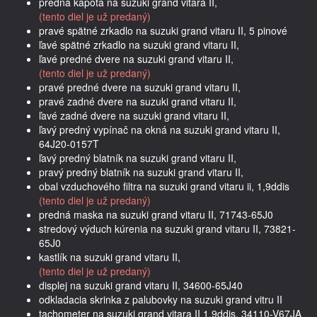
predná kapota na suzuki grand vitara II,
(tento diel je už predaný)
pravé spätné zrkadlo na suzuki grand vitaru II, 5 pinové
ľavé spätné zrkadlo na suzuki grand vitaru II,
ľavé predné dvere na suzuki grand vitaru II,
(tento diel je už predaný)
pravé predné dvere na suzuki grand vitaru II,
pravé zadné dvere na suzuki grand vitaru II,
ľavé zadné dvere na suzuki grand vitaru II,
ľavý predný vypínač na okná na suzuki grand vitaru II,
64J20-0157T
ľavý predný blatník na suzuki grand vitaru II,
pravý predný blatník na suzuki grand vitaru II,
obal vzduchového filtra na suzuki grand vitaru ii, 1,9ddis
(tento diel je už predaný)
predná maska na suzuki grand vitaru II, 71743-65J0
stredový výduch kúrenia na suzuki grand vitaru II, 73821-
65J0
kastlík na suzuki grand vitaru II,
(tento diel je už predaný)
displej na suzuki grand vitaru II, 34600-65J40
odkladacia skrinka z palubovky na suzuki grand vitru II
tachometer na suzuki grand vitara II 1,9ddis, 34110-V67JA