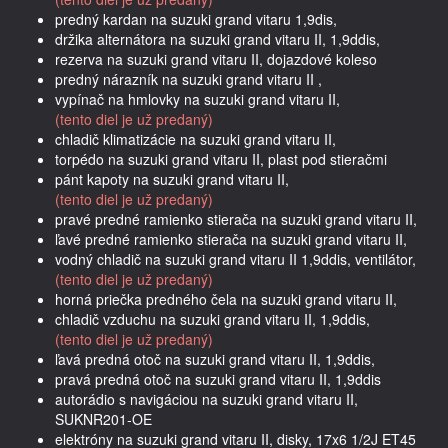
predný kardan na suzuki grand vitaru 1,9dis,
držika alternátora na suzuki grand vitaru II, 1,9ddis,
rezerva na suzuki grand vitaru II, dojazdové koleso
predný nárazník na suzuki grand vitaru II ,
vypínač na hmlovky na suzuki grand vitaru II,
(tento diel je už predaný)
chladič klimatizácie na suzuki grand vitaru II,
torpédo na suzuki grand vitaru II, plast pod stieračmi
pánt kapoty na suzuki grand vitaru II,
(tento diel je už predaný)
pravé predné ramienko stierača na suzuki grand vitaru II,
ľavé predné ramienko stierača na suzuki grand vitaru II,
vodný chladič na suzuki grand vitaru II 1,9ddis, ventilátor,
(tento diel je už predaný)
horná priečka predného čela na suzuki grand vitaru II,
chladič vzduchu na suzuki grand vitaru II, 1,9ddis,
(tento diel je už predaný)
ľavá predná otoč na suzuki grand vitaru II, 1,9ddis,
pravá predná otoč na suzuki grand vitaru II, 1,9ddis
autorádio s navigáciou na suzuki grand vitaru II,
SUKNR201-OE
elektróny na suzuki grand vitaru II, disky, 17x6 1/2J ET45