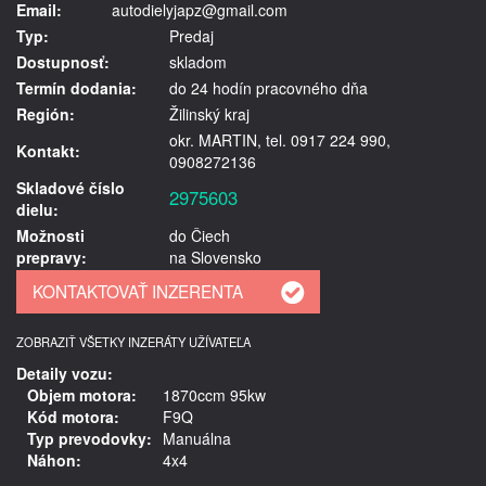
Email:
autodielyjapz@gmail.com
Typ:
Predaj
Dostupnosť:
skladom
Termín dodania:
do 24 hodín pracovného dňa
Región:
Žilinský kraj
okr. MARTIN, tel. 0917 224 990,
Kontakt:
0908272136
Skladové číslo
2975603
dielu:
Možnosti
do Čiech
prepravy:
na Slovensko
ZOBRAZIŤ VŠETKY INZERÁTY UŽÍVATEĽA
Detaily vozu:
Objem motora:
1870ccm 95kw
Kód motora:
F9Q
Typ prevodovky:
Manuálna
Náhon:
4x4