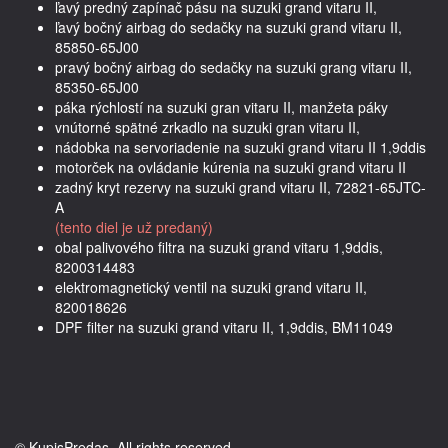
ľavý predný zapínač pásu na suzuki grand vitaru II,
ľavý bočný airbag do sedačky na suzuki grand vitaru II,
85850-65J00
pravý bočný airbag do sedačky na suzuki grang vitaru II,
85350-65J00
páka rýchlostí na suzuki gran vitaru II, manžeta páky
vnútorné spätné zrkadlo na suzuki gran vitaru II,
nádobka na servoriadenie na suzuki grand vitaru II 1,9ddis
motorček na ovládanie kúrenia na suzuki grand vitaru II
zadný kryt rezervy na suzuki grand vitaru II, 72821-65JTC-
A
(tento diel je už predaný)
obal palivového filtra na suzuki grand vitaru 1,9ddis,
8200314483
elektromagnetický ventil na suzuki grand vitaru II,
820018626
DPF filter na suzuki grand vitaru II, 1,9ddis, BM11049
© KupisPredas. All rights reserved.