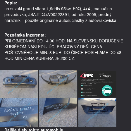
Popis:
na suzuki grand vitara 1,9ddis 95kw, F9Q, 4x4 , manuálna 
prevodovka, JSAJTD44V00222891, od roku 2005, predný 
nárazník,   použité originálne autosúčiastky z autovrakoviska

Poznámka inzerenta:
PRI OBJEDNANÍ DO 14 00 HOD. NA SLOVENSKU DORUČENIE
KURIÉROM NASLEDUJÚCI PRACOVNÝ DEŇ. CENA
POŠTOVNÉHO JE MIN. 8 EUR. DO ČIECH POSIELAME DO 48
HOD MIN CENA KURIÉRA JE 200 CZ.
Dalšie diely tohto automobilu