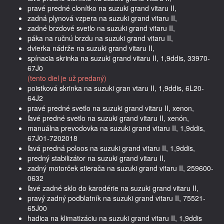
pravé predné clonítko na suzuki grand vitaru II,
zadná plynová vzpera na suzuki grand vitaru II,
zadné brzdové svetlo na suzuki grand vitaru II,
páka na ručnú brzdu na suzuki grand vitaru II,
dvierka nádrže na suzuki grand vitaru II,
spínacia skrinka na suzuki grand vitaru II, 1,9ddis, 33970-
67J0
(tento diel je už predaný)
poistková skrinka na suzuki gran vtaru II, 1,9ddis, 6L20-
64J2
pravé predné svetlo na suzuki grand vitaru II, xenon,
ľavé predné svetlo na suzuki grand vitaru II, xenón,
manuálna prevodovka na suzuki grand vitaru II, 1,9ddis,
67J01-7202018
ľavá predná poloos na suzuki grand vitaru II, 1,9ddis,
predný stabilizátor na suzuki grand vitaru II,
zadný motorček stierača na suzuki grand vitaru II, 259600-
0632
ľavé zadné sklo do karodérie na suzuki grand vitaru II,
pravý zadný podblatník na suzuki grand vitaru II, 75521-
65J00
hadica na klimatizáciu na suzuki grand vitaru II, 1,9ddis