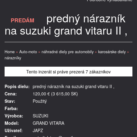
predný nárazník
PREDÁM
na suzuki grand vitaru II ,
Home
»
Auto-moto
»
náhradné diely pre automobily
»
karosárske diely
»
nárazníky
Tento inzerát si práve prezerá 7 zákaznikov
Popis dielu:
predný nárazník na suzuki grand vitaru II ,
Cena:
120,00 € (3 615,00 SK)
Stav:
Použitý
Farba:
Výrobca:
SUZUKI
Model:
GRAND VITARA
Užívateľ:
JAPZ