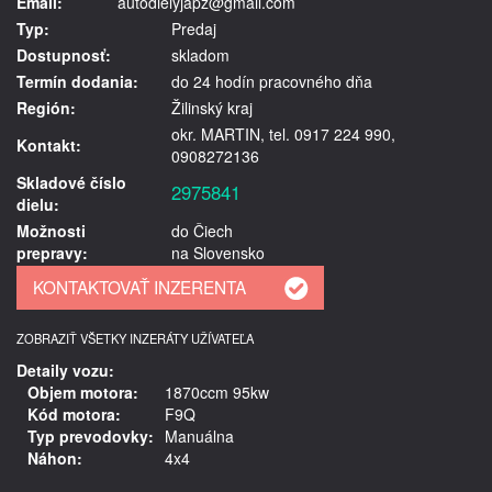
Email:
autodielyjapz@gmail.com
Typ:
Predaj
Dostupnosť:
skladom
Termín dodania:
do 24 hodín pracovného dňa
Región:
Žilinský kraj
okr. MARTIN, tel. 0917 224 990,
Kontakt:
0908272136
Skladové číslo
2975841
dielu:
Možnosti
do Čiech
prepravy:
na Slovensko
ZOBRAZIŤ VŠETKY INZERÁTY UŽÍVATEĽA
Detaily vozu:
Objem motora:
1870ccm 95kw
Kód motora:
F9Q
Typ prevodovky:
Manuálna
Náhon:
4x4