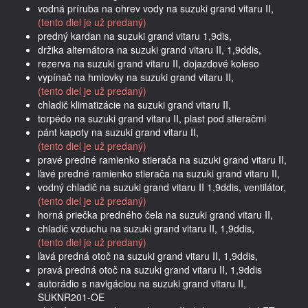
vodná príruba na ohrev vody na suzuki grand vitaru II,
(tento diel je už predaný)
predný kardan na suzuki grand vitaru 1,9dis,
držika alternátora na suzuki grand vitaru II, 1,9ddis,
rezerva na suzuki grand vitaru II, dojazdové koleso
vypínač na hmlovky na suzuki grand vitaru II,
(tento diel je už predaný)
chladič klimatizácie na suzuki grand vitaru II,
torpédo na suzuki grand vitaru II, plast pod stieračmi
pánt kapoty na suzuki grand vitaru II,
(tento diel je už predaný)
pravé predné ramienko stierača na suzuki grand vitaru II,
ľavé predné ramienko stierača na suzuki grand vitaru II,
vodný chladič na suzuki grand vitaru II 1,9ddis, ventilátor,
(tento diel je už predaný)
horná priečka predného čela na suzuki grand vitaru II,
chladič vzduchu na suzuki grand vitaru II, 1,9ddis,
(tento diel je už predaný)
ľavá predná otoč na suzuki grand vitaru II, 1,9ddis,
pravá predná otoč na suzuki grand vitaru II, 1,9ddis
autorádio s navigáciou na suzuki grand vitaru II,
SUKNR201-OE