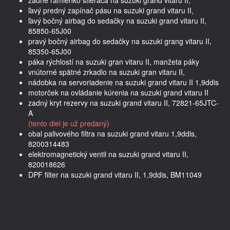
ľavý predný zapínač pásu na suzuki grand vitaru II,
ľavý bočný airbag do sedačky na suzuki grand vitaru II,
85850-65J00
pravý bočný airbag do sedačky na suzuki grang vitaru II,
85350-65J00
páka rýchlostí na suzuki gran vitaru II, manžeta páky
vnútorné spätné zrkadlo na suzuki gran vitaru II,
nádobka na servoriadenie na suzuki grand vitaru II 1,9ddis
motorček na ovládanie kúrenia na suzuki grand vitaru II
zadný kryt rezervy na suzuki grand vitaru II, 72821-65JTC-
A
(tento diel je už predaný)
obal palivového filtra na suzuki grand vitaru 1,9ddis,
8200314483
elektromagnetický ventil na suzuki grand vitaru II,
820018626
DPF filter na suzuki grand vitaru II, 1,9ddis, BM11049