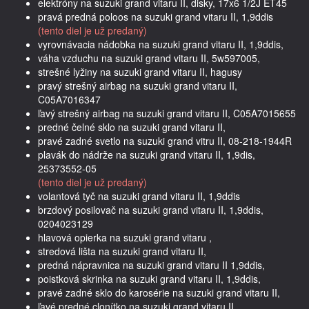
elektróny na suzuki grand vitaru II, disky, 17x6 1/2J ET45
pravá predná poloos na suzuki grand vitaru II, 1,9ddis
(tento diel je už predaný)
vyrovnávacia nádobka na suzuki grand vitaru II, 1,9ddis,
váha vzduchu na suzuki grand vitaru II, 5w597005,
strešné lyžiny na suzuki grand vitaru II, hagusy
pravý strešný airbag na suzuki grand vitaru II,
C05A7016347
ľavý strešný airbag na suzuki grand vitaru II, C05A7015655
predné čelné sklo na suzuki grand vitaru II,
pravé zadné svetlo na suzuki grand vitru II, 08-218-1944R
plavák do nádrže na suzuki grand vitaru II, 1,9dis,
25373552-05
(tento diel je už predaný)
volantová tyč na suzuki grand vitaru II, 1,9ddis
brzdový posilovač na suzuki grand vitaru II, 1,9ddis,
0204023129
hlavová opierka na suzuki grand vitaru ,
stredová lišta na suzuki grand vitaru II,
predná nápravnica na suzuki grand vitaru II 1,9ddis,
poistková skrinka na suzuki grand vitaru II, 1,9ddis,
pravé zadné sklo do karosérie na suzuki grand vitaru II,
ľavé predné clonítko na suzuki grand vitaru II,