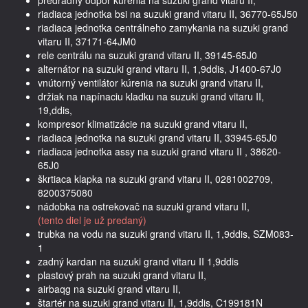
riadiaca jednotka bsi na suzuki grand vitaru II, 36770-65J50
riadiaca jednotka centrálneho zamykania na suzuki grand
vitaru II, 37171-64JM0
rele centrálu na suzuki grand vitaru II, 39145-65J0
alternátor na suzuki grand vitaru II, 1,9ddis, J1400-67J0
vnútorný ventilátor kúrenia na suzuki grand vitaru II,
držiak na napínaciu kladku na suzuki grand vitaru II,
19,ddis,
kompresor klimatizácie na suzuki grand vitaru II,
riadiaca jednotka na suzuki grand vitaru II, 33945-65J0
riadiaca jednotka assy na suzuki grand vitaru II , 38620-
65J0
škrtiaca klapka na suzuki grand vitaru II, 0281002709,
8200375080
nádobka na ostrekovač na suzuki grand vitaru II,
(tento diel je už predaný)
trubka na vodu na suzuki grand vitaru II, 1,9ddis, SZM083-
1
zadný kardan na suzuki grand vitaru II 1,9ddis
plastový prah na suzuki grand vitaru II,
airbaqg na suzuki grand vitaru II,
štartér na suzuki grand vitaru II, 1,9ddis, C199181N