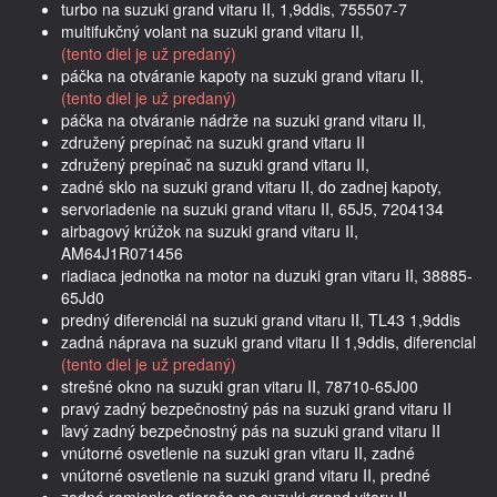
turbo na suzuki grand vitaru II, 1,9ddis, 755507-7
multifukčný volant na suzuki grand vitaru II,
(tento diel je už predaný)
páčka na otváranie kapoty na suzuki grand vitaru II,
(tento diel je už predaný)
páčka na otváranie nádrže na suzuki grand vitaru II,
združený prepínač na suzuki grand vitaru II
združený prepínač na suzuki grand vitaru II,
zadné sklo na suzuki grand vitaru II, do zadnej kapoty,
servoriadenie na suzuki grand vitaru II, 65J5, 7204134
airbagový krúžok na suzuki grand vitaru II,
AM64J1R071456
riadiaca jednotka na motor na duzuki gran vitaru II, 38885-
65Jd0
predný diferenciál na suzuki grand vitaru II, TL43 1,9ddis
zadná náprava na suzuki grand vitaru II 1,9ddis, diferencial
(tento diel je už predaný)
strešné okno na suzuki gran vitaru II, 78710-65J00
pravý zadný bezpečnostný pás na suzuki grand vitaru II
ľavý zadný bezpečnostný pás na suzuki grand vitaru II
vnútorné osvetlenie na suzuki gran vitaru II, zadné
vnútorné osvetlenie na suzuki grand vitaru II, predné
zadné ramienko stierača na suzuki grand vitaru II,