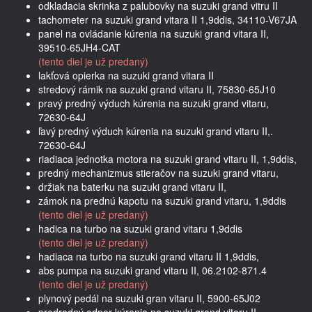
odkladacia skrinka z palubovky na suzuki grand vitru II
tachometer na suzuki grand vitara II 1,9ddis, 34110-V67JA
panel na ovládanie kúrenia na suzuki grand vitara II,
39510-65JH4-CAT
(tento diel je už predaný)
lakťová opierka na suzuki grand vitara II
stredový rámik na suzuki grand vitaru II, 75830-65J10
pravý predný výduch kúrenia na suzuki grand vitaru,
72630-64J
ľavý predný výduch kúrenia na suzuki grand vitaru II,.
72630-64J
riadiaca jednotka motora na suzuki grand vitaru II, 1,9ddis,
predný mechanizmus stieračov na suzuki grand vitaru,
držiak na baterku na suzuki grand vitaru II,
zámok na prednú kapotu na suzuki grand vitaru, 1,9ddis
(tento diel je už predaný)
hadica na turbo na suzuki grand vitaru 1,9ddis
(tento diel je už predaný)
hadiaca na turbo na suzuki grand vitaru II 1,9ddis,
abs pumpa na suzuki grand vitaru II, 06.2102-871.4
(tento diel je už predaný)
plynový pedál na suzuki gran vitaru II, 5900-65J02
predradný odpor kúrenia na suzuki grand vitaru II,