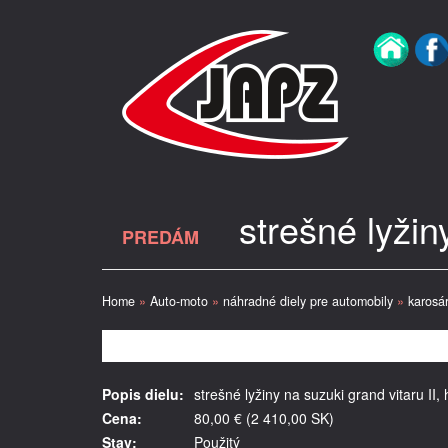
strešné lyžin
PREDÁM
Home
»
Auto-moto
»
náhradné diely pre automobily
»
karosár
Popis dielu:
strešné lyžiny na suzuki grand vitaru II,
Cena:
80,00 € (2 410,00 SK)
Stav:
Použitý