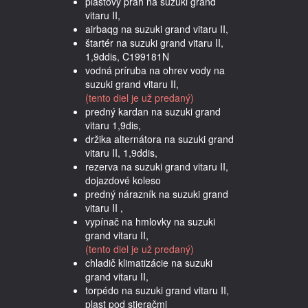
plastový prah na suzuki grand
vitaru II,
airbaqg na suzuki grand vitaru II,
štartér na suzuki grand vitaru II,
1,9ddis, C199181N
vodná príruba na ohrev vody na
suzuki grand vitaru II,
(tento diel je už predaný)
predný kardan na suzuki grand
vitaru 1,9dis,
držika alternátora na suzuki grand
vitaru II, 1,9ddis,
rezerva na suzuki grand vitaru II,
dojazdové koleso
predný nárazník na suzuki grand
vitaru II ,
vypínač na hmlovky na suzuki
grand vitaru II,
(tento diel je už predaný)
chladič klimatizácie na suzuki
grand vitaru II,
torpédo na suzuki grand vitaru II,
plast pod stieračmi