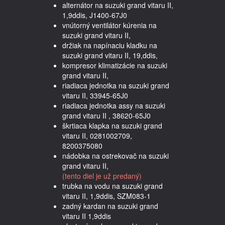
alternátor na suzuki grand vitaru II,
1,9ddis, J1400-67J0
vnútorný ventilátor kúrenia na
suzuki grand vitaru II,
držiak na napínaciu kladku na
suzuki grand vitaru II, 19,ddis,
kompresor klimatizácie na suzuki
grand vitaru II,
riadiaca jednotka na suzuki grand
vitaru II, 33945-65J0
riadiaca jednotka assy na suzuki
grand vitaru II , 38620-65J0
škrtiaca klapka na suzuki grand
vitaru II, 0281002709,
8200375080
nádobka na ostrekovač na suzuki
grand vitaru II,
(tento diel je už predaný)
trubka na vodu na suzuki grand
vitaru II, 1,9ddis, SZM083-1
zadný kardan na suzuki grand
vitaru II 1,9ddis