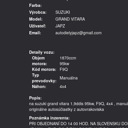
Farba:
Výrobca:
SUZUKI
Model:
GRAND VITARA
Užívateľ:
JAPZ
Email:
autodielyjapz@gmail.com
Detaily vozu:
Objem
1870ccm
motora:
95kw
Kód motora:
F9Q
Typ
Manuálna
prevodovky:
Náhon:
4x4
Popis:
na suzuki grand vitara 1,9ddis 95kw, F9Q, 4x4 , man
Poznámka inzerenta:
PRI OBJEDNANÍ DO 14 00 HOD. NA SLOVENSKU 