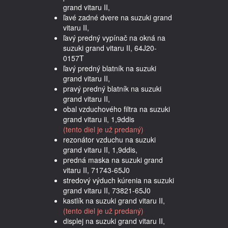
grand vitaru II,
ľavé zadné dvere na suzuki grand
vitaru II,
ľavý predný vypínač na okná na
suzuki grand vitaru II, 64J20-
0157T
ľavý predný blatník na suzuki
grand vitaru II,
pravý predný blatník na suzuki
grand vitaru II,
obal vzduchového filtra na suzuki
grand vitaru ii, 1,9ddis
(tento diel je už predaný)
rezonátor vzduchu na suzuki
grand vitaru II, 1,9ddis,
predná maska na suzuki grand
vitaru II, 71743-65J0
stredový výduch kúrenia na suzuki
grand vitaru II, 73821-65J0
kastlík na suzuki grand vitaru II,
(tento diel je už predaný)
displej na suzuki grand vitaru II,