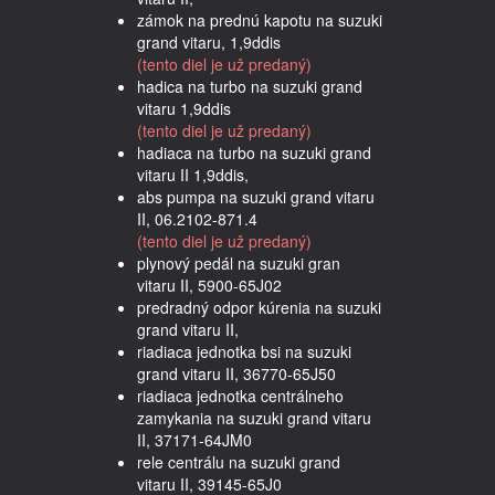
zámok na prednú kapotu na suzuki
grand vitaru, 1,9ddis
(tento diel je už predaný)
hadica na turbo na suzuki grand
vitaru 1,9ddis
(tento diel je už predaný)
hadiaca na turbo na suzuki grand
vitaru II 1,9ddis,
abs pumpa na suzuki grand vitaru
II, 06.2102-871.4
(tento diel je už predaný)
plynový pedál na suzuki gran
vitaru II, 5900-65J02
predradný odpor kúrenia na suzuki
grand vitaru II,
riadiaca jednotka bsi na suzuki
grand vitaru II, 36770-65J50
riadiaca jednotka centrálneho
zamykania na suzuki grand vitaru
II, 37171-64JM0
rele centrálu na suzuki grand
vitaru II, 39145-65J0