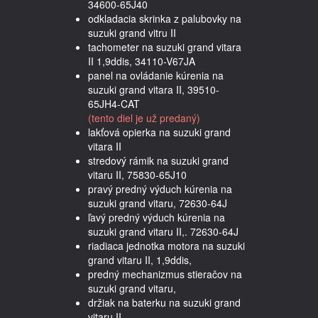
34600-65J40
odkladacia skrinka z palubovky na
suzuki grand vitru II
tachometer na suzuki grand vitara
II 1,9ddis, 34110-V67JA
panel na ovládanie kúrenia na
suzuki grand vitara II, 39510-
65JH4-CAT
(tento diel je už predaný)
lakťová opierka na suzuki grand
vitara II
stredový rámik na suzuki grand
vitaru II, 75830-65J10
pravý predný výduch kúrenia na
suzuki grand vitaru, 72630-64J
ľavý predný výduch kúrenia na
suzuki grand vitaru II,. 72630-64J
riadiaca jednotka motora na suzuki
grand vitaru II, 1,9ddis,
predný mechanizmus stieračov na
suzuki grand vitaru,
držiak na baterku na suzuki grand
vitaru II,