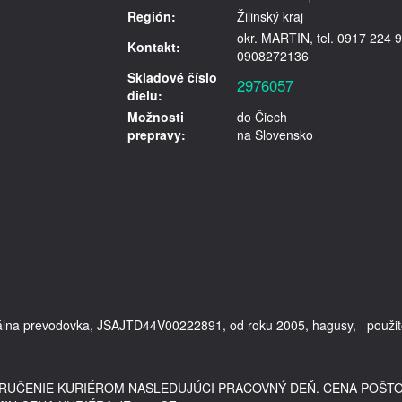
Región:
Žilinský kraj
okr. MARTIN, tel. 0917 224 9
Kontakt:
0908272136
Skladové číslo
2976057
dielu:
Možnosti
do Čiech
prepravy:
na Slovensko
uálna prevodovka, JSAJTD44V00222891, od roku 2005, hagusy,   použit
DORUČENIE KURIÉROM NASLEDUJÚCI PRACOVNÝ DEŇ. CENA POŠT