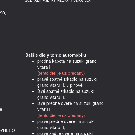
ZOBRAZIŤ VŠETKY INZERÁTY UŽÍVATEĽA
90,
Dalšie diely tohto automobilu
predná kapota na suzuki grand
vitara II,
(tento diel je už predaný)
pravé spätné zrkadlo na suzuki
grand vitaru II, 5 pinové
ľavé spätné zrkadlo na suzuki
grand vitaru II,
ľavé predné dvere na suzuki grand
é 
vitaru II,
(tento diel je už predaný)
pravé predné dvere na suzuki
grand vitaru II,
OVNÉHO
pravé zadné dvere na suzuki