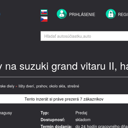
PRIHLÁSENIE
REGI
y na suzuki grand vitaru II, 
ske diely
»
lišty dverí, prahov, okolo skla, strešné
Tento inzerát si práve prezerá 7 zákaznikov
 hagusy
Typ:
Predaj
Dostupnosť:
skladom
Termín dodania:
do 24 hodín pracovného dňa