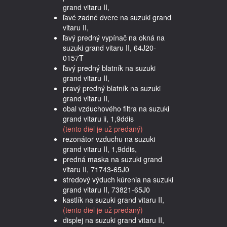
grand vitaru II,
ľavé zadné dvere na suzuki grand
vitaru II,
ľavý predný vypínač na okná na
suzuki grand vitaru II, 64J20-
0157T
ľavý predný blatník na suzuki
grand vitaru II,
pravý predný blatník na suzuki
grand vitaru II,
obal vzduchového filtra na suzuki
grand vitaru ii, 1,9ddis
(tento diel je už predaný)
rezonátor vzduchu na suzuki
grand vitaru II, 1,9ddis,
predná maska na suzuki grand
vitaru II, 71743-65J0
stredový výduch kúrenia na suzuki
grand vitaru II, 73821-65J0
kastlík na suzuki grand vitaru II,
(tento diel je už predaný)
displej na suzuki grand vitaru II,