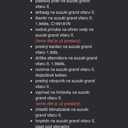
plastový prah na suzuki grand
vitaru II,
airbaqg na suzuki grand vitaru II,
štartér na suzuki grand vitaru II,
1,9ddis, C199181N
vodná príruba na ohrev vody na
suzuki grand vitaru II,
(tento diel je už predaný)
predný kardan na suzuki grand
vitaru 1,9dis,
držika alternátora na suzuki grand
vitaru II, 1,9ddis,
rezerva na suzuki grand vitaru II,
dojazdové koleso
predný nárazník na suzuki grand
vitaru II ,
vypínač na hmlovky na suzuki
grand vitaru II,
(tento diel je už predaný)
chladič klimatizácie na suzuki
grand vitaru II,
torpédo na suzuki grand vitaru II,
plast pod stieračmi