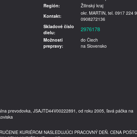
Región:
Žilinský kraj
okr. MARTIN, tel. 0917 224 9
Kontakt:
0908272136
Skladové číslo
2976178
dielu:
Možnosti
do Čiech
prepravy:
na Slovensko
uálna prevodovka, JSAJTD44V00222891, od roku 2005, ľavá páčka na 
DORUČENIE KURIÉROM NASLEDUJÚCI PRACOVNÝ DEŇ. CENA POŠT