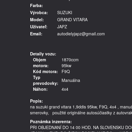
Farba:
Výrobca:
SUZUKI
Model:
GRAND VITARA
Užívateľ:
JAPZ
Email:
autodielyjapz@gmail.com
Detaily vozu:
Objem
1870ccm
motora:
95kw
Kód motora:
F9Q
Typ
Manuálna
prevodovky:
Náhon:
4x4
Popis:
na suzuki grand vitara 1,9ddis 95kw, F9Q, 4x4 , man
Poznámka inzerenta:
PRI OBJEDNANÍ DO 14 00 HOD. NA SLOVENSKU 