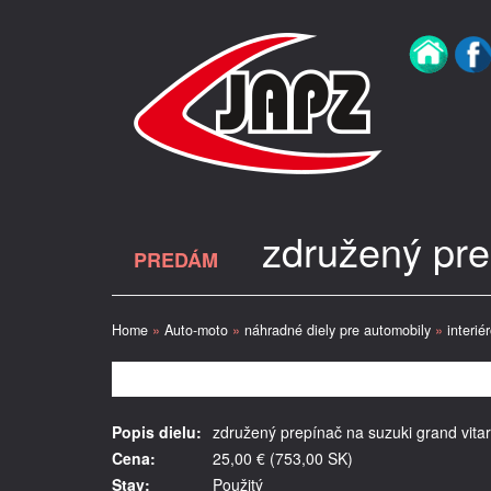
združený prep
PREDÁM
Home
»
Auto-moto
»
náhradné diely pre automobily
»
interié
Popis dielu:
združený prepínač na suzuki grand vitaru
Cena:
25,00 € (753,00 SK)
Stav:
Použitý