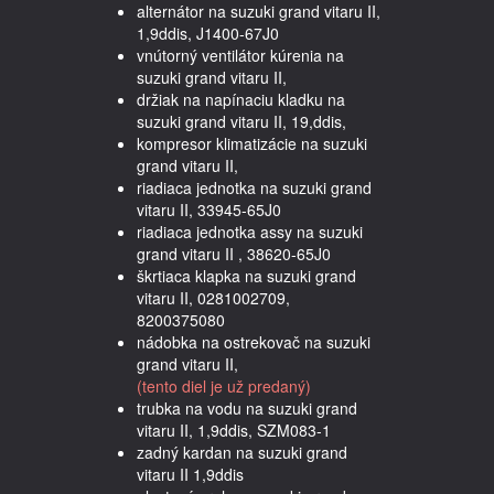
alternátor na suzuki grand vitaru II,
1,9ddis, J1400-67J0
vnútorný ventilátor kúrenia na
suzuki grand vitaru II,
držiak na napínaciu kladku na
suzuki grand vitaru II, 19,ddis,
kompresor klimatizácie na suzuki
grand vitaru II,
riadiaca jednotka na suzuki grand
vitaru II, 33945-65J0
riadiaca jednotka assy na suzuki
grand vitaru II , 38620-65J0
škrtiaca klapka na suzuki grand
vitaru II, 0281002709,
8200375080
nádobka na ostrekovač na suzuki
grand vitaru II,
(tento diel je už predaný)
trubka na vodu na suzuki grand
vitaru II, 1,9ddis, SZM083-1
zadný kardan na suzuki grand
vitaru II 1,9ddis