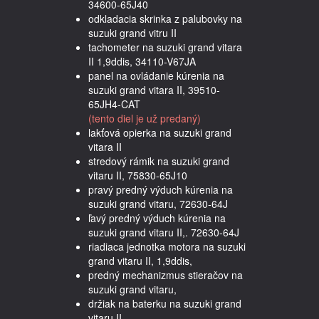
34600-65J40
odkladacia skrinka z palubovky na
suzuki grand vitru II
tachometer na suzuki grand vitara
II 1,9ddis, 34110-V67JA
panel na ovládanie kúrenia na
suzuki grand vitara II, 39510-
65JH4-CAT
(tento diel je už predaný)
lakťová opierka na suzuki grand
vitara II
stredový rámik na suzuki grand
vitaru II, 75830-65J10
pravý predný výduch kúrenia na
suzuki grand vitaru, 72630-64J
ľavý predný výduch kúrenia na
suzuki grand vitaru II,. 72630-64J
riadiaca jednotka motora na suzuki
grand vitaru II, 1,9ddis,
predný mechanizmus stieračov na
suzuki grand vitaru,
držiak na baterku na suzuki grand
vitaru II,