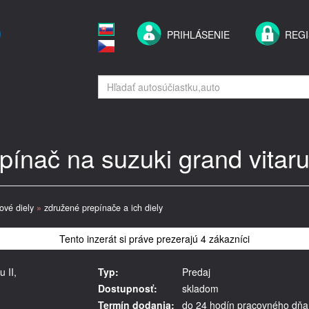
PRIHLÁSENIE
REGI
ínač na suzuki grand vitaru 
rové diely
»
združené prepínače a ich diely
Tento inzerát si práve prezerajú 4 zákazníci
 II,
Typ:
Predaj
Dostupnosť:
skladom
Termín dodania:
do 24 hodín pracovného dňa