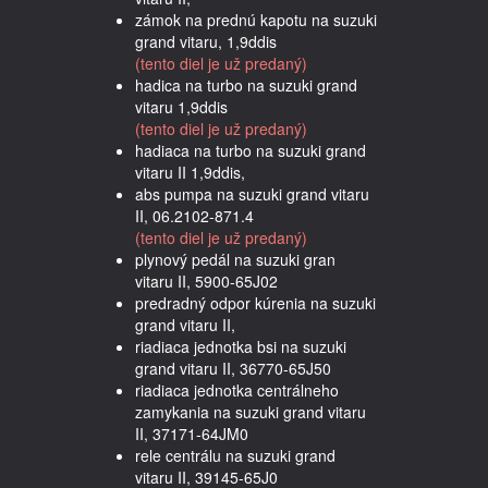
zámok na prednú kapotu na suzuki
grand vitaru, 1,9ddis
(tento diel je už predaný)
hadica na turbo na suzuki grand
vitaru 1,9ddis
(tento diel je už predaný)
hadiaca na turbo na suzuki grand
vitaru II 1,9ddis,
abs pumpa na suzuki grand vitaru
II, 06.2102-871.4
(tento diel je už predaný)
plynový pedál na suzuki gran
vitaru II, 5900-65J02
predradný odpor kúrenia na suzuki
grand vitaru II,
riadiaca jednotka bsi na suzuki
grand vitaru II, 36770-65J50
riadiaca jednotka centrálneho
zamykania na suzuki grand vitaru
II, 37171-64JM0
rele centrálu na suzuki grand
vitaru II, 39145-65J0