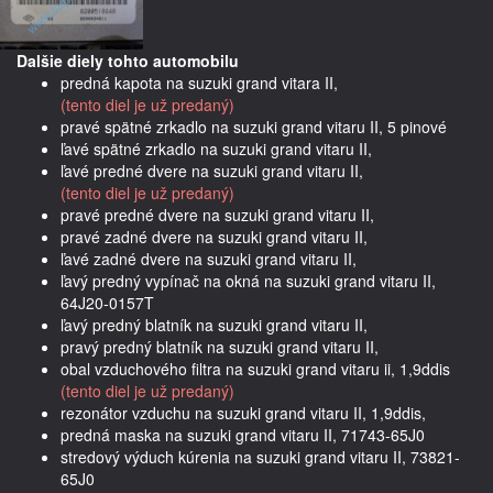
Dalšie diely tohto automobilu
predná kapota na suzuki grand vitara II,
(tento diel je už predaný)
pravé spätné zrkadlo na suzuki grand vitaru II, 5 pinové
ľavé spätné zrkadlo na suzuki grand vitaru II,
ľavé predné dvere na suzuki grand vitaru II,
(tento diel je už predaný)
pravé predné dvere na suzuki grand vitaru II,
pravé zadné dvere na suzuki grand vitaru II,
ľavé zadné dvere na suzuki grand vitaru II,
ľavý predný vypínač na okná na suzuki grand vitaru II,
64J20-0157T
ľavý predný blatník na suzuki grand vitaru II,
pravý predný blatník na suzuki grand vitaru II,
obal vzduchového filtra na suzuki grand vitaru ii, 1,9ddis
(tento diel je už predaný)
rezonátor vzduchu na suzuki grand vitaru II, 1,9ddis,
predná maska na suzuki grand vitaru II, 71743-65J0
stredový výduch kúrenia na suzuki grand vitaru II, 73821-
65J0