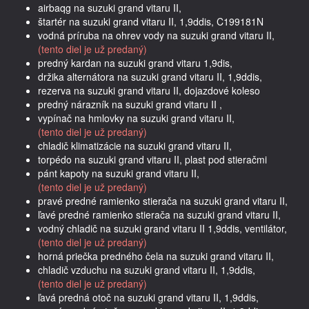
airbaqg na suzuki grand vitaru II,
štartér na suzuki grand vitaru II, 1,9ddis, C199181N
vodná príruba na ohrev vody na suzuki grand vitaru II,
(tento diel je už predaný)
predný kardan na suzuki grand vitaru 1,9dis,
držika alternátora na suzuki grand vitaru II, 1,9ddis,
rezerva na suzuki grand vitaru II, dojazdové koleso
predný nárazník na suzuki grand vitaru II ,
vypínač na hmlovky na suzuki grand vitaru II,
(tento diel je už predaný)
chladič klimatizácie na suzuki grand vitaru II,
torpédo na suzuki grand vitaru II, plast pod stieračmi
pánt kapoty na suzuki grand vitaru II,
(tento diel je už predaný)
pravé predné ramienko stierača na suzuki grand vitaru II,
ľavé predné ramienko stierača na suzuki grand vitaru II,
vodný chladič na suzuki grand vitaru II 1,9ddis, ventilátor,
(tento diel je už predaný)
horná priečka predného čela na suzuki grand vitaru II,
chladič vzduchu na suzuki grand vitaru II, 1,9ddis,
(tento diel je už predaný)
ľavá predná otoč na suzuki grand vitaru II, 1,9ddis,