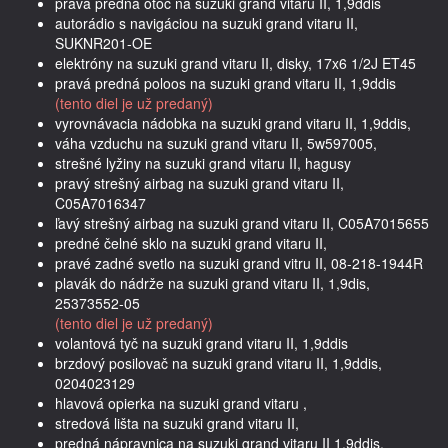
pravá predná otoč na suzuki grand vitaru II, 1,9ddis
autorádio s navigáciou na suzuki grand vitaru II,
SUKNR201-OE
elektróny na suzuki grand vitaru II, disky, 17x6 1/2J ET45
pravá predná poloos na suzuki grand vitaru II, 1,9ddis
(tento diel je už predaný)
vyrovnávacia nádobka na suzuki grand vitaru II, 1,9ddis,
váha vzduchu na suzuki grand vitaru II, 5w597005,
strešné lyžiny na suzuki grand vitaru II, hagusy
pravý strešný airbag na suzuki grand vitaru II,
C05A7016347
ľavý strešný airbag na suzuki grand vitaru II, C05A7015655
predné čelné sklo na suzuki grand vitaru II,
pravé zadné svetlo na suzuki grand vitru II, 08-218-1944R
plavák do nádrže na suzuki grand vitaru II, 1,9dis,
25373552-05
(tento diel je už predaný)
volantová tyč na suzuki grand vitaru II, 1,9ddis
brzdový posilovač na suzuki grand vitaru II, 1,9ddis,
0204023129
hlavová opierka na suzuki grand vitaru ,
stredová lišta na suzuki grand vitaru II,
predná nápravnica na suzuki grand vitaru II 1,9ddis,