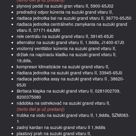
plynový pedál na suzuki gran vitaru II, 5900-65J02
predradný odpor kúrenia na suzuki grand vitaru II,
riadiaca jednotka bsi na suzuki grand vitaru II, 36770-65J50
riadiaca jednotka centrálneho zamykania na suzuki grand
vitaru II, 37171-64JM0
rele centrálu na suzuki grand vitaru II, 39145-65J0
alternátor na suzuki grand vitaru II, 1,9ddis, J1400-67J0
vnútorný ventilátor kúrenia na suzuki grand vitaru II,
držiak na napínaciu kladku na suzuki grand vitaru II,
19,ddis,
kompresor klimatizácie na suzuki grand vitaru II,
riadiaca jednotka na suzuki grand vitaru II, 33945-65J0
riadiaca jednotka assy na suzuki grand vitaru II , 38620-
65J0
škrtiaca klapka na suzuki grand vitaru II, 0281002709,
8200375080
nádobka na ostrekovač na suzuki grand vitaru II,
(tento diel je už predaný)
trubka na vodu na suzuki grand vitaru II, 1,9ddis, SZM083-
1
zadný kardan na suzuki grand vitaru II 1,9ddis
plastový prah na suzuki grand vitaru II,