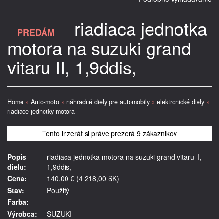
riadiaca jednotka
PREDÁM
motora na suzuki grand
vitaru II, 1,9ddis,
Home
»
Auto-moto
»
náhradné diely pre automobily
»
elektronické diely
»
riadiace jednotky motora
Tento inzerát si práve prezerá 9 zákaznikov
Popis
riadiaca jednotka motora na suzuki grand vitaru II,
dielu:
1,9ddis,
Cena:
140,00 € (4 218,00 SK)
Stav:
Použitý
Farba:
Výrobca:
SUZUKI