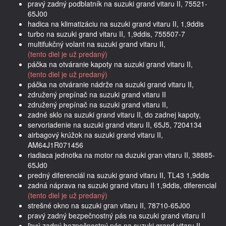
pravý zadný podblatník na suzuki grand vitaru II, 75521-
65J00
hadica na klimatizáciu na suzuki grand vitaru II, 1,9ddis
turbo na suzuki grand vitaru II, 1,9ddis, 755507-7
multifukčný volant na suzuki grand vitaru II,
(tento diel je už predaný)
páčka na otváranie kapoty na suzuki grand vitaru II,
(tento diel je už predaný)
páčka na otváranie nádrže na suzuki grand vitaru II,
združený prepínač na suzuki grand vitaru II
združený prepínač na suzuki grand vitaru II,
zadné sklo na suzuki grand vitaru II, do zadnej kapoty,
servoriadenie na suzuki grand vitaru II, 65J5, 7204134
airbagový krúžok na suzuki grand vitaru II,
AM64J1R071456
riadiaca jednotka na motor na duzuki gran vitaru II, 38885-
65Jd0
predný diferenciál na suzuki grand vitaru II, TL43 1,9ddis
zadná náprava na suzuki grand vitaru II 1,9ddis, diferencial
(tento diel je už predaný)
strešné okno na suzuki gran vitaru II, 78710-65J00
pravý zadný bezpečnostný pás na suzuki grand vitaru II
ľavý zadný bezpečnostný pás na suzuki grand vitaru II