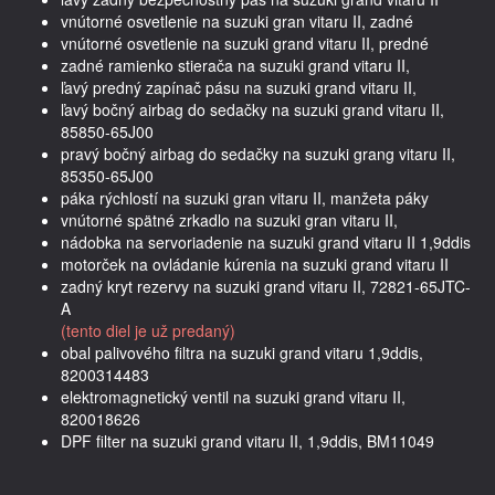
vnútorné osvetlenie na suzuki gran vitaru II, zadné
vnútorné osvetlenie na suzuki grand vitaru II, predné
zadné ramienko stierača na suzuki grand vitaru II,
ľavý predný zapínač pásu na suzuki grand vitaru II,
ľavý bočný airbag do sedačky na suzuki grand vitaru II,
85850-65J00
pravý bočný airbag do sedačky na suzuki grang vitaru II,
85350-65J00
páka rýchlostí na suzuki gran vitaru II, manžeta páky
vnútorné spätné zrkadlo na suzuki gran vitaru II,
nádobka na servoriadenie na suzuki grand vitaru II 1,9ddis
motorček na ovládanie kúrenia na suzuki grand vitaru II
zadný kryt rezervy na suzuki grand vitaru II, 72821-65JTC-
A
(tento diel je už predaný)
obal palivového filtra na suzuki grand vitaru 1,9ddis,
8200314483
elektromagnetický ventil na suzuki grand vitaru II,
820018626
DPF filter na suzuki grand vitaru II, 1,9ddis, BM11049