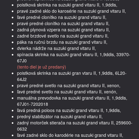
poistková skrinka na suzuki grand vitaru II, 1,9ddis,
pravé zadné sklo do karosérie na suzuki grand vitaru II,
ľavé predné clonítko na suzuki grand vitaru II,
pravé predné clonítko na suzuki grand vitaru II,
zadná plynová vzpera na suzuki grand vitaru II,
zadné brzdové svetlo na suzuki grand vitaru II,
páka na ručnú brzdu na suzuki grand vitaru II,
dvierka nádrže na suzuki grand vitaru II,
spínacia skrinka na suzuki grand vitaru II, 1,9ddis, 33970-
67J0
(tento diel je už predaný)
poistková skrinka na suzuki gran vtaru II, 1,9ddis, 6L20-
64J2
pravé predné svetlo na suzuki grand vitaru II, xenon,
ľavé predné svetlo na suzuki grand vitaru II, xenón,
manuálna prevodovka na suzuki grand vitaru II, 1,9ddis,
67J01-7202018
ľavá predná poloos na suzuki grand vitaru II, 1,9ddis,
predný stabilizátor na suzuki grand vitaru II,
zadný motorček stierača na suzuki grand vitaru II, 259600-
0632
ľavé zadné sklo do karodérie na suzuki grand vitaru II,