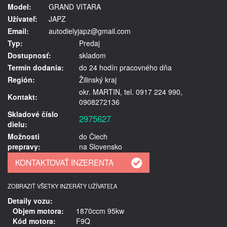
Model:
GRAND VITARA
Užívateľ:
JAPZ
Email:
autodielyjapz@gmail.com
Typ:
Predaj
Dostupnosť:
skladom
Termín dodania:
do 24 hodín pracovného dňa
Región:
Žilinský kraj
okr. MARTIN, tel. 0917 224 990,
Kontakt:
0908272136
Skladové číslo
2975627
dielu:
Možnosti
do Čiech
prepravy:
na Slovensko
ZOBRAZIŤ VŠETKY INZERÁTY UŽÍVATEĽA
Detaily vozu:
Objem motora:
1870ccm 95kw
Kód motora:
F9Q