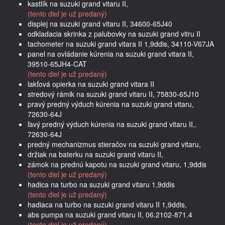
kastlík na suzuki grand vitaru II,
(tento diel je už predaný)
displej na suzuki grand vitaru II, 34600-65J40
odkladacia skrinka z palubovky na suzuki grand vitru II
tachometer na suzuki grand vitara II 1,9ddis, 34110-V67JA
panel na ovládanie kúrenia na suzuki grand vitara II,
39510-65JH4-CAT
(tento diel je už predaný)
lakťová opierka na suzuki grand vitara II
stredový rámik na suzuki grand vitaru II, 75830-65J10
pravý predný výduch kúrenia na suzuki grand vitaru,
72630-64J
ľavý predný výduch kúrenia na suzuki grand vitaru II,.
72630-64J
predný mechanizmus stieračov na suzuki grand vitaru,
držiak na baterku na suzuki grand vitaru II,
zámok na prednú kapotu na suzuki grand vitaru, 1,9ddis
(tento diel je už predaný)
hadica na turbo na suzuki grand vitaru 1,9ddis
(tento diel je už predaný)
hadiaca na turbo na suzuki grand vitaru II 1,9ddis,
abs pumpa na suzuki grand vitaru II, 06.2102-871.4
(tento diel je už predaný)