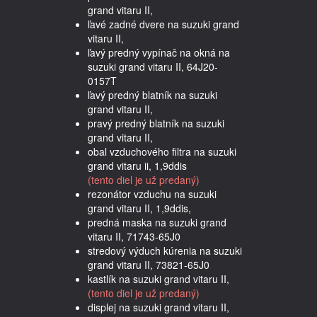
grand vitaru II,
ľavé zadné dvere na suzuki grand
vitaru II,
ľavý predný vypínač na okná na
suzuki grand vitaru II, 64J20-
0157T
ľavý predný blatník na suzuki
grand vitaru II,
pravý predný blatník na suzuki
grand vitaru II,
obal vzduchového filtra na suzuki
grand vitaru ii, 1,9ddis
(tento diel je už predaný)
rezonátor vzduchu na suzuki
grand vitaru II, 1,9ddis,
predná maska na suzuki grand
vitaru II, 71743-65J0
stredový výduch kúrenia na suzuki
grand vitaru II, 73821-65J0
kastlík na suzuki grand vitaru II,
(tento diel je už predaný)
displej na suzuki grand vitaru II,