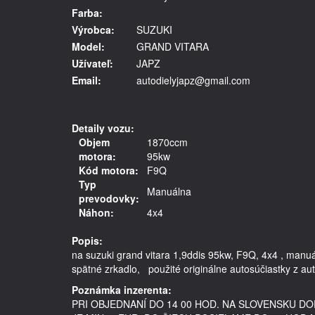
Farba:
Výrobca:
SUZUKI
Model:
GRAND VITARA
Užívateľ:
JAPZ
Email:
autodielyjapz@gmail.com
Detaily vozu:
Objem
1870ccm
motora:
95kw
Kód motora:
F9Q
Typ
Manuálna
prevodovky:
Náhon:
4x4
Popis:
na suzuki grand vitara 1,9ddis 95kw, F9Q, 4x4 , manu
Poznámka inzerenta:
PRI OBJEDNANÍ DO 14 00 HOD. NA SLOVENSKU 