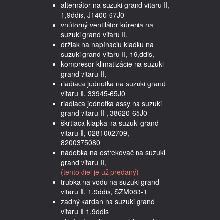
alternátor na suzuki grand vitaru II,
1,9ddis, J1400-67J0
vnútorný ventilátor kúrenia na
suzuki grand vitaru II,
držiak na napínaciu kladku na
suzuki grand vitaru II, 19,ddis,
kompresor klimatizácie na suzuki
grand vitaru II,
riadiaca jednotka na suzuki grand
vitaru II, 33945-65J0
riadiaca jednotka assy na suzuki
grand vitaru II , 38620-65J0
škrtiaca klapka na suzuki grand
vitaru II, 0281002709,
8200375080
nádobka na ostrekovač na suzuki
grand vitaru II,
(tento diel je už predaný)
trubka na vodu na suzuki grand
vitaru II, 1,9ddis, SZM083-1
zadný kardan na suzuki grand
vitaru II 1,9ddis