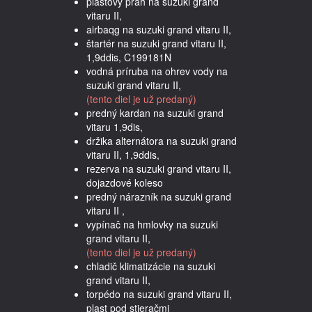
plastový prah na suzuki grand
vitaru II,
airbaqg na suzuki grand vitaru II,
štartér na suzuki grand vitaru II,
1,9ddis, C199181N
vodná príruba na ohrev vody na
suzuki grand vitaru II,
(tento diel je už predaný)
predný kardan na suzuki grand
vitaru 1,9dis,
držika alternátora na suzuki grand
vitaru II, 1,9ddis,
rezerva na suzuki grand vitaru II,
dojazdové koleso
predný nárazník na suzuki grand
vitaru II ,
vypínač na hmlovky na suzuki
grand vitaru II,
(tento diel je už predaný)
chladič klimatizácie na suzuki
grand vitaru II,
torpédo na suzuki grand vitaru II,
plast pod stieračmi