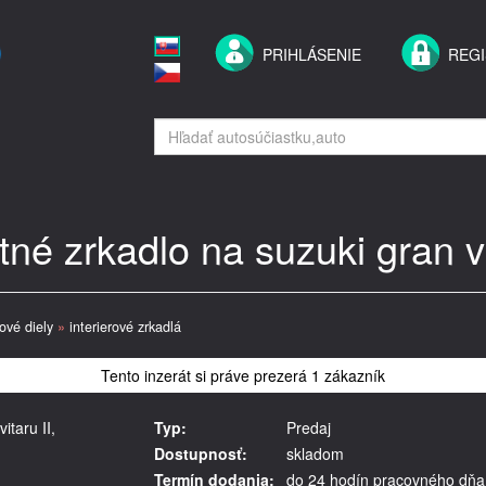
PRIHLÁSENIE
REGI
né zrkadlo na suzuki gran vit
rové diely
»
interierové zrkadlá
Tento inzerát si práve prezerá 1 zákazník
itaru II,
Typ:
Predaj
Dostupnosť:
skladom
Termín dodania:
do 24 hodín pracovného dňa