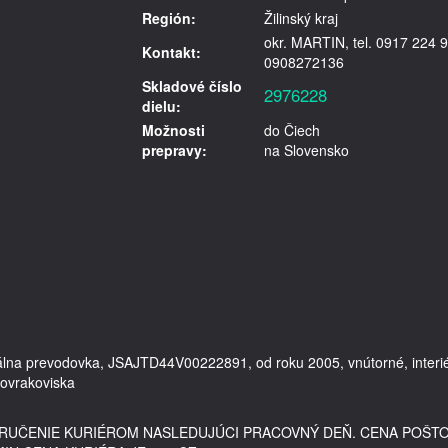
Región:
Žilinský kraj
okr. MARTIN, tel. 0917 224 9
Kontakt:
0908272136
Skladové číslo
2976228
dielu:
Možnosti
do Čiech
prepravy:
na Slovensko
álna prevodovka, JSAJTD44V00222891, od roku 2005, vnútorné, interié
DORUČENIE KURIÉROM NASLEDUJÚCI PRACOVNÝ DEŇ. CENA POŠT