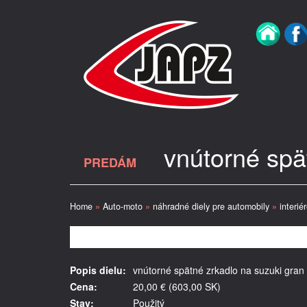
vnútorné spät
PREDÁM
Home
»
Auto-moto
»
náhradné diely pre automobily
»
interié
Popis dielu:
vnútorné spätné zrkadlo na suzuki gran v
Cena:
20,00 € (603,00 SK)
Stav:
Použitý