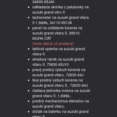
34600-65J40
odkladacia skrinka z palubovky na
suzuki grand vitru II
tachometer na suzuki grand vitara
II 1,9ddis, 34110-V67JA
panel na ovládanie kúrenia na
suzuki grand vitara II, 39510-
65JH4-CAT
(tento diel je už predaný)
lakťová opierka na suzuki grand
vitara II
stredový rámik na suzuki grand
vitaru II, 75830-65J10
pravý predný výduch kúrenia na
suzuki grand vitaru, 72630-64J
ľavý predný výduch kúrenia na
suzuki grand vitaru II,. 72630-64J
riadiaca jednotka motora na suzuki
grand vitaru II, 1,9ddis,
predný mechanizmus stieračov na
suzuki grand vitaru,
držiak na baterku na suzuki grand
vitaru II,