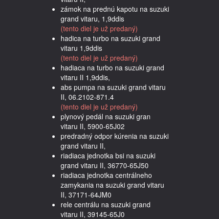
zámok na prednú kapotu na suzuki
grand vitaru, 1,9ddis
(tento diel je už predaný)
hadica na turbo na suzuki grand
vitaru 1,9ddis
(tento diel je už predaný)
hadiaca na turbo na suzuki grand
vitaru II 1,9ddis,
abs pumpa na suzuki grand vitaru
II, 06.2102-871.4
(tento diel je už predaný)
plynový pedál na suzuki gran
vitaru II, 5900-65J02
predradný odpor kúrenia na suzuki
grand vitaru II,
riadiaca jednotka bsi na suzuki
grand vitaru II, 36770-65J50
riadiaca jednotka centrálneho
zamykania na suzuki grand vitaru
II, 37171-64JM0
rele centrálu na suzuki grand
vitaru II, 39145-65J0