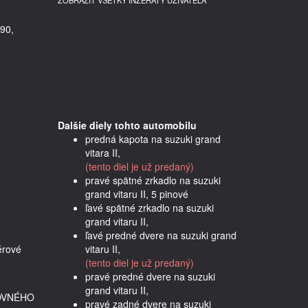
ZOBRAZIŤ VŠETKY INZERÁTY UŽÍVATEĽA
90,
Dalšie diely tohto automobilu
predná kapota na suzuki grand
vitara II,
(tento diel je už predaný)
pravé spätné zrkadlo na suzuki
grand vitaru II, 5 pinové
ľavé spätné zrkadlo na suzuki
grand vitaru II,
ľavé predné dvere na suzuki grand
rové 
vitaru II,
(tento diel je už predaný)
pravé predné dvere na suzuki
grand vitaru II,
OVNÉHO
pravé zadné dvere na suzuki