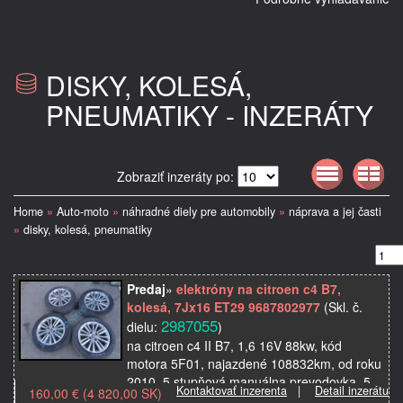
DISKY, KOLESÁ,
PNEUMATIKY - INZERÁTY
Zobraziť inzeráty po:
Home
»
Auto-moto
»
náhradné diely pre automobily
»
náprava a jej časti
»
disky, kolesá, pneumatiky
Predaj
»
elektróny na citroen c4 B7,
kolesá, 7Jx16 ET29 9687802977
(Skl. č.
2987055
dielu:
)
na citroen c4 II B7, 1,6 16V 88kw, kód
motora 5F01, najazdené 108832km, od roku
2010, 5 stupňová manuálna prevodovka, 5
Kontaktovať inzerenta
|
Detail inzerátu
160,00 € (4 820,00 SK)
dverový, VF7NC5FS0BY598523, 4ks disky,