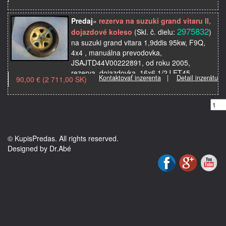
letné 225x65 R17, použité or…
Predaj
»
rezerva na suzuki grand vitaru II,
2975832
dojazdové koleso
(Skl. č. dielu:
)
na suzuki grand vitara 1,9ddis 95kw, F9Q,
4x4 , manuálna prevodovka,
JSAJTD44V00222891, od roku 2005,
rezerva, dojazdovka, 16x6 1/2J ET45,
Kontaktovať inzerenta
|
Detail inzerátu
90,00 € (2 711,00 SK)
použité originálne autosúčiastky z a…
© KupisPredas. All rights reserved.
Designed by Dr.Abé