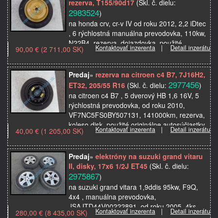
rezerva, T155/90d17
(Skl. č. dielu:
2983524
)
na honda crv, cr-v IV od roku 2012, 2,2 iDtec
, 6 rýchlostná manuálna prevodovka, 110kw,
N22B4, rezerva, dojazdovka, použité
Kontaktovať inzerenta
|
Detail inzerátu
90,00 € (2 711,00 SK)
originálne autosúčiastky z autovrakoviska
Predaj
»
rezerva na citroen c4 B7, 7J16H2,
2977456
ET32, 205/55 R16
(Skl. č. dielu:
)
na citroen c4 B7 , 5 dverový HB 1,6 16V, 5
rýchlostná prevodovka, od roku 2010,
VF7NC5FS0BY507131, 141000km, rezerva,
koleso disk, použité originálne autosúčiastky
Kontaktovať inzerenta
|
Detail inzerátu
40,00 € (1 205,00 SK)
z autovrakovi…
Predaj
»
elektróny na suzuki grand vitaru
II, disky, 17x6 1/2J ET45
(Skl. č. dielu:
2975867
)
na suzuki grand vitara 1,9ddis 95kw, F9Q,
4x4 , manuálna prevodovka,
JSAJTD44V00222891, od roku 2005, 4ks
Kontaktovať inzerenta
|
Detail inzerátu
280,00 € (8 435,00 SK)
disky, kolesá, elektróny, pneumatiky sú tam