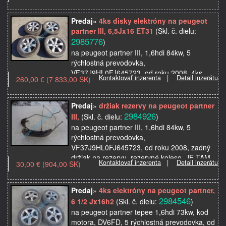
elektróny,kolesa, g…
Predaj
»
4ks disky elektróny na peugeot
partner III, 6,5Jx16 ET31
(Skl. č. dielu:
2985776
)
na peugeot partner III, 1,6hdi 84kw, 5
rýchlostná prevodovka,
VF37J9HL0FJ645723, od roku 2008, 4ks
Kontaktovať inzerenta
|
Detail inzerátu
260,00 € (7 833,00 SK)
elektrńové disky, sú tamletné pneumatiky,
215/55 R16V, pasuje aj na citroen b…
Predaj
»
držiak rezervy na peugeot partner
2984926
III,
(Skl. č. dielu:
)
na peugeot partner III, 1,6hdi 84kw, 5
rýchlostná prevodovka,
VF37J9HL0FJ645723, od roku 2008, zadný
držiak na rezervu, rezervné koleso, JE TAM
Kontaktovať inzerenta
|
Detail inzerátu
30,00 € (904,00 SK)
ZLOMENÝ ŠRÓB, použité originálne …
Predaj
»
4ks elektróny na peugeot partner,
2984546
6 1/2 Jx16h2
(Skl. č. dielu:
)
na peugeot partner tepee 1,6hdi 73kw, kod
motora, DV6FD, 5 rýchlostná prevodovka, od