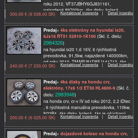
roku 2012, VF37JBHY6GJ831161,
najazdené 89700km, 4ks disky, kolesá,
Kontaktovať inzerenta
|
Detail inzerátu
300,00 € (9 038,00 SK)
elektróny, letné pneumatik…
Predaj
»
4ks elektróny na hyundai ix20,
6Jx16 RT51 52910-1K100
(Skl. č. dielu:
2984326
)
na hyundai ix20 1,6 16V, 6 rýchlostná
prevodovka, 91,5kw, najazdené 140000km,
od roku 2010, TMAPU81DAEJ141713, 4ks
Kontaktovať inzerenta
|
Detail inzerátu
240,00 € (7 230,00 SK)
disky, kolesá, elektóny, je tam aj 4ks senzor
tlaku 52933-3N10…
Predaj
»
4ks disky na hondu crv,
elektróny, 17x6 1/2 ET50 HL4800-9
(Skl. č.
2983948
dielu:
)
na honda crv, cr-v IV od roku 2012, 2,2 iDtec
, 6 rýchlostná manuálna prevodovka, 110kw,
N22B4, 4ks disky, kolesá, 1ks je ošúchaný,
Kontaktovať inzerenta
|
Detail inzerátu
200,00 € (6 025,00 SK)
použité originálne autosúčiastky z
autovrakov…
Predaj
»
dojazdové koleso na hondu crv,