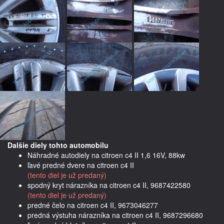
Dalšie diely tohto automobilu
Náhradné autodiely na citroen c4 II 1,6 16V, 88kw
ľavé predné dvere na citroen c4 II
(tento diel je už predaný)
spodný kryt nárazníka na citroen c4 II, 9687422580
(tento diel je už predaný)
predné čelo na citroen c4 II, 9673046277
predná výstuha nárazníka na citroen c4 II, 9687296680