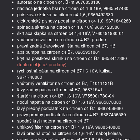
autorádio na citroen c4, B7m 9676838180
riadiaca jednotka bsi na citroen c4 1,6 16V, 9665547480
poistková skrinka na citroen c4 1,6, 9665492680
elektronický plynový pedál na citroen c4 1,6, 9671840280
spínacia skrinka na citroen c4 1,6 16V, 9663123380
škrtiaca klapka na citroen c4 1,6 16V, V760491980-01
vnútorné osvetlenie na citroen c4 B7, predné
pravá zadná žiarovková lišta na citroen c4 B7, HB
abs pumpa na citroen c4 B7, 0265951861
kryt na poistková skrinku na citroen c4 B7, 9658447380
(tento diel je už predaný)
rýchlostná páka na citroen c4 B71,6 16V, kulisa,
9671748880
vnútorný ventilátor na citroen c4 B7, T1011131B
ľavý zadný pás na citroen c4 B7, 96871541
štartér na citroen c4 B7 1,6 16V, V755001780-04
nodul napätia na citroen c4 B7 1,6 16V, 9665878380
ľavý predný podblatník na citroen c4 B7, 9687456680
pravý predný podblatník na citroen c4 B7, 9687456580
spodný kryt motora na citroen c4 B7
uhlíkový filter na citroen c4 B7 1,6 16V, 9688540880
ľavá predná otoč na citroen c4 1,6 16V, náboj kolesa,
pravá predná otoč na citroen c4 B7 1,6 16V, náboj kolesa,