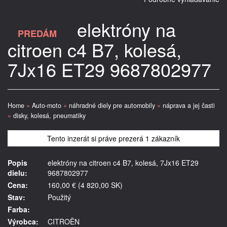
elektróny na
PREDÁM
citroen c4 B7, kolesá,
7Jx16 ET29 9687802977
Home
»
Auto-moto
»
náhradné diely pre automobily
»
náprava a jej časti
»
disky, kolesá, pneumatiky
Tento inzerát si práve prezerá 1 zákazník
Popis
elektróny na citroen c4 B7, kolesá, 7Jx16 ET29
dielu:
9687802977
Cena:
160,00 € (4 820,00 SK)
Stav:
Použitý
Farba:
Výrobca:
CITROËN