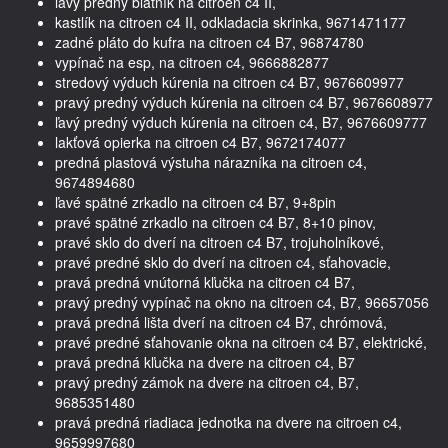
ľavý predný blatník na citroen c4 II,
kastlík na citroen c4 II, odkladacia skrinka, 9671471177
zadné pláto do kufra na citroen c4 B7, 96874780
vypínač na esp, na citroen c4, 9666882877
stredový výduch kúrenia na citroen c4 B7, 9676609977
pravý predný výduch kúrenia na citroen c4 B7, 9676608977
ľavý predný výduch kúrenia na citroen c4, B7, 9676609777
lakťová opierka na citroen c4 B7, 9672174077
predná plastová výstuha nárazníka na citroen c4,
9674894680
ľavé spätné zrkadlo na citroen c4 B7, 9+8pin
pravé spätné zrkadlo na citroen c4 B7, 8+10 pinov,
pravé sklo do dverí na citroen c4 B7, trojuholníkové,
pravé predné sklo do dverí na citroen c4, sťahovacie,
pravá predná vnútorná kľučka na citroen c4 B7,
pravý predný vypínač na okno na citroen c4, B7, 96657056
pravá predná lišta dverí na citroen c4 B7, chrómová,
pravé predné sťahovanie okna na citroen c4 B7, elektrické,
pravá predná kľučka na dvere na citroen c4, B7
pravý predný zámok na dvere na citroen c4, B7,
9685351480
pravá predná riadiaca jednotka na dvere na citroen c4,
9659997680