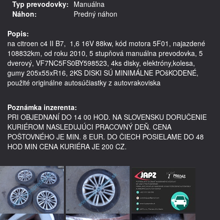
Typ prevodovky:
Manuálna
Náhon:
Predný náhon
Popis:
na citroen c4 II B7,  1,6 16V 88kw, kód motora 5F01, najazdené 
108832km, od roku 2010, 5 stupňová manuálna prevodovka, 5 
dverový, VF7NC5FS0BY598523, 4ks disky, elektróny,kolesa, 
gumy 205x55xR16, 2KS DISKI SÚ MINIMÁLNE POšKODENÉ,   
použité originálne autosúčiastky z autovrakoviska

Poznámka inzerenta:
PRI OBJEDNANÍ DO 14 00 HOD. NA SLOVENSKU DORUČENIE
KURIÉROM NASLEDUJÚCI PRACOVNÝ DEŇ. CENA
POŠTOVNÉHO JE MIN. 8 EUR. DO ČIECH POSIELAME DO 48
HOD MIN CENA KURIÉRA JE 200 CZ.