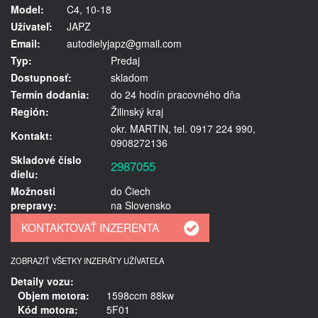
Model:
C4, 10-18
Užívateľ:
JAPZ
Email:
autodielyjapz@gmail.com
Typ:
Predaj
Dostupnosť:
skladom
Termín dodania:
do 24 hodín pracovného dňa
Región:
Žilinský kraj
okr. MARTIN, tel. 0917 224 990,
Kontakt:
0908272136
Skladové číslo
2987055
dielu:
Možnosti
do Čiech
prepravy:
na Slovensko
ZOBRAZIŤ VŠETKY INZERÁTY UŽÍVATEĽA
Detaily vozu:
Objem motora:
1598ccm 88kw
Kód motora:
5F01