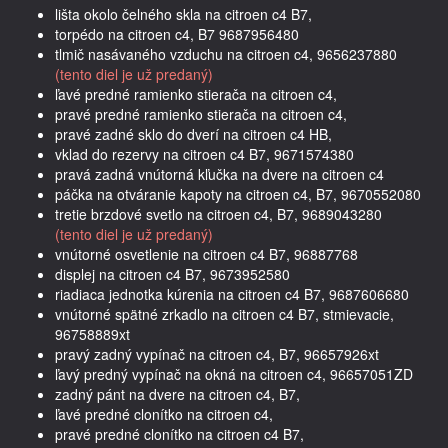
lišta okolo čelného skla na citroen c4 B7,
torpédo na citroen c4, B7 9687956480
tlmič nasávaného vzduchu na citroen c4, 9656237880
(tento diel je už predaný)
ľavé predné ramienko stierača na citroen c4,
pravé predné ramienko stierača na citroen c4,
pravé zadné sklo do dverí na citroen c4 HB,
vklad do rezervy na citroen c4 B7, 9671574380
pravá zadná vnútorná kľučka na dvere na citroen c4
páčka na otváranie kapoty na citroen c4, B7, 9670552080
tretie brzdové svetlo na citroen c4, B7, 9689043280
(tento diel je už predaný)
vnútorné osvetlenie na citroen c4 B7, 96887768
displej na citroen c4 B7, 9673952580
riadiaca jednotka kúrenia na citroen c4 B7, 9687606680
vnútorné spätné zrkadlo na citroen c4 B7, stmievacie,
96758889xt
pravý zadný vypínač na citroen c4, B7, 96657926xt
ľavý predný vypínač na okná na citroen c4, 96657051ZD
zadný pánt na dvere na citroen c4, B7,
ľavé predné clonítko na citroen c4,
pravé predné clonítko na citroen c4 B7,