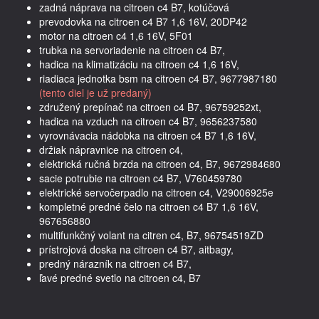
zadná náprava na citroen c4 B7, kotúčová
prevodovka na citroen c4 B7 1,6 16V, 20DP42
motor na citroen c4 1,6 16V, 5F01
trubka na servoriadenie na citroen c4 B7,
hadica na klimatizáciu na citroen c4 1,6 16V,
riadiaca jednotka bsm na citroen c4 B7, 9677987180
(tento diel je už predaný)
združený prepínač na citroen c4 B7, 96759252xt,
hadica na vzduch na citroen c4 B7, 9656237580
vyrovnávacia nádobka na citroen c4 B7 1,6 16V,
držiak nápravnice na citroen c4,
elektrická ručná brzda na citroen c4, B7, 9672984680
sacie potrubie na citroen c4 B7, V760459780
elektrické servočerpadlo na citroen c4, V29006925e
kompletné predné čelo na citroen c4 B7 1,6 16V,
967656880
multifunkčný volant na citren c4, B7, 96754519ZD
prístrojová doska na citroen c4 B7, aitbagy,
predný nárazník na citroen c4 B7,
ľavé predné svetlo na citroen c4, B7