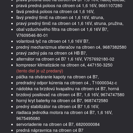
pravá predná poloos na citroen c4 1,6 16V, 9661107280
ľavá predná poloos na citroen c4 1,6 16V,
ľavý predný tlmič na citroen c4 1,6 16V, struna,
pravý predný tlmič na citroen c4 1,6 16V, struna, pružina,
obal vzduchového filtra na citroen c4 1,6 16V B7,
V7609546-80-01
volantová tyč na citroen c4 1,6 16V B7,
predný mechanizmus stieračov na citroen c4, 9687382580
pravý zadný pás na citroen c4 HB B7,
alternátor na citroen c4 B7 1,6 16V, V757692180-02
kompresor klimatizácie na citroen c4, 447150-3250
(tento diel je už predaný)
páčka na otváranie kapoty na citroen c4 B7,
predradný odpor kúrenia na citroen c4 , T1000034z-c
nádobka na brzdovú kvapalinu na citroen c4 B7, horná
brzdový posilovač na citroen c4 B7, 1,6 16V, 9674747580
horný kryt baterky na citroen c4 B7, 9687472580
predný stabilizátor na citroen c4 B7 1,6 16V,
riadiaca jednotka motora na citroen c4 B7, 1,6 16V,
9675495080
servoriadenie na citroen c4 B7, 6820000084
predná nápravnica na citroen c4 B7